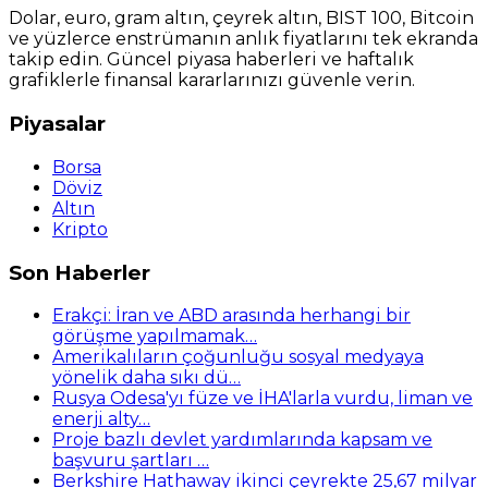
Dolar, euro, gram altın, çeyrek altın, BIST 100, Bitcoin
ve yüzlerce enstrümanın anlık fiyatlarını tek ekranda
takip edin. Güncel piyasa haberleri ve haftalık
grafiklerle finansal kararlarınızı güvenle verin.
Piyasalar
Borsa
Döviz
Altın
Kripto
Son Haberler
Erakçi: İran ve ABD arasında herhangi bir
görüşme yapılmamak…
Amerikalıların çoğunluğu sosyal medyaya
yönelik daha sıkı dü…
Rusya Odesa'yı füze ve İHA'larla vurdu, liman ve
enerji alty…
Proje bazlı devlet yardımlarında kapsam ve
başvuru şartları …
Berkshire Hathaway ikinci çeyrekte 25,67 milyar