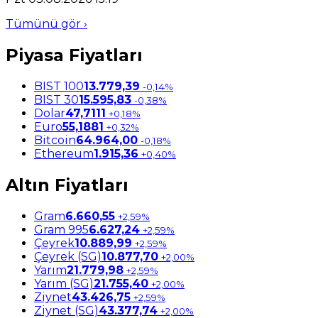
Tümünü gör ›
Piyasa Fiyatları
BIST 100
13.779,39
-0,14%
BIST 30
15.595,83
-0,38%
Dolar
47,7111
+0,18%
Euro
55,1881
+0,32%
Bitcoin
64.964,00
-0,18%
Ethereum
1.915,36
+0,40%
Altın Fiyatları
Gram
6.660,55
+2,59%
Gram 995
6.627,24
+2,59%
Çeyrek
10.889,99
+2,59%
Çeyrek (SG)
10.877,70
+2,00%
Yarım
21.779,98
+2,59%
Yarım (SG)
21.755,40
+2,00%
Ziynet
43.426,75
+2,59%
Ziynet (SG)
43.377,74
+2,00%