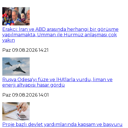
Erakçi: İran ve ABD arasında herhangi bir görüşme
yapılmamakta, Umman ile Hürmüz anlaşması çok
yakın
Paz 09.08.2026 14:21
Rusya Odesa'yı füze ve İHA'larla vurdu, liman ve
enerji altyapısı hasar gördü
Paz 09.08.2026 14:01
Proje bazlı devlet yardımlarında kapsam ve başvuru