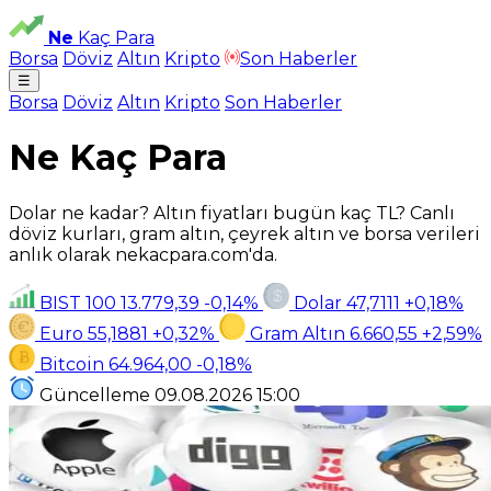
Ne
Kaç Para
Borsa
Döviz
Altın
Kripto
Son Haberler
☰
Borsa
Döviz
Altın
Kripto
Son Haberler
Ne Kaç Para
Dolar ne kadar? Altın fiyatları bugün kaç TL? Canlı
döviz kurları, gram altın, çeyrek altın ve borsa verileri
anlık olarak nekacpara.com'da.
BIST 100
13.779,39
-0,14%
Dolar
47,7111
+0,18%
Euro
55,1881
+0,32%
Gram Altın
6.660,55
+2,59%
Bitcoin
64.964,00
-0,18%
Güncelleme
09.08.2026
15:00