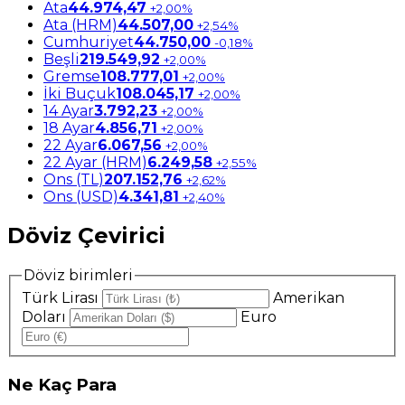
Ata
44.974,47
+2,00%
Ata (HRM)
44.507,00
+2,54%
Cumhuriyet
44.750,00
-0,18%
Beşli
219.549,92
+2,00%
Gremse
108.777,01
+2,00%
İki Buçuk
108.045,17
+2,00%
14 Ayar
3.792,23
+2,00%
18 Ayar
4.856,71
+2,00%
22 Ayar
6.067,56
+2,00%
22 Ayar (HRM)
6.249,58
+2,55%
Ons (TL)
207.152,76
+2,62%
Ons (USD)
4.341,81
+2,40%
Döviz Çevirici
Döviz birimleri
Türk Lirası
Amerikan
Doları
Euro
Ne
Kaç Para