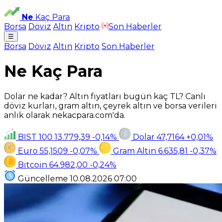
Ne
Kaç Para
Borsa
Döviz
Altın
Kripto
Son Haberler
☰
Borsa
Döviz
Altın
Kripto
Son Haberler
Ne Kaç Para
Dolar ne kadar? Altın fiyatları bugün kaç TL? Canlı
döviz kurları, gram altın, çeyrek altın ve borsa verileri
anlık olarak nekacpara.com'da.
BIST 100
13.779,39
-0,14%
Dolar
47,7164
+0,01%
Euro
55,1509
-0,07%
Gram Altın
6.635,81
-0,37%
Bitcoin
64.982,00
-0,24%
Güncelleme
10.08.2026
07:00