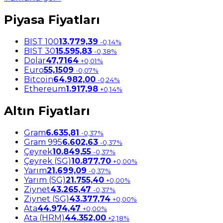
Piyasa Fiyatları
BIST 100
13.779,39
-0,14%
BIST 30
15.595,83
-0,38%
Dolar
47,7164
+0,01%
Euro
55,1509
-0,07%
Bitcoin
64.982,00
-0,24%
Ethereum
1.917,98
+0,14%
Altın Fiyatları
Gram
6.635,81
-0,37%
Gram 995
6.602,63
-0,37%
Çeyrek
10.849,55
-0,37%
Çeyrek (SG)
10.877,70
+0,00%
Yarım
21.699,09
-0,37%
Yarım (SG)
21.755,40
+0,00%
Ziynet
43.265,47
-0,37%
Ziynet (SG)
43.377,74
+0,00%
Ata
44.974,47
+0,00%
Ata (HRM)
44.352,00
+2,18%