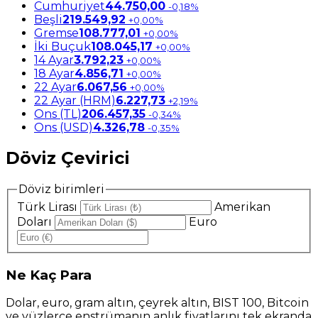
Cumhuriyet
44.750,00
-0,18%
Beşli
219.549,92
+0,00%
Gremse
108.777,01
+0,00%
İki Buçuk
108.045,17
+0,00%
14 Ayar
3.792,23
+0,00%
18 Ayar
4.856,71
+0,00%
22 Ayar
6.067,56
+0,00%
22 Ayar (HRM)
6.227,73
+2,19%
Ons (TL)
206.457,35
-0,34%
Ons (USD)
4.326,78
-0,35%
Döviz Çevirici
Döviz birimleri
Türk Lirası
Amerikan
Doları
Euro
Ne
Kaç Para
Dolar, euro, gram altın, çeyrek altın, BIST 100, Bitcoin
ve yüzlerce enstrümanın anlık fiyatlarını tek ekranda