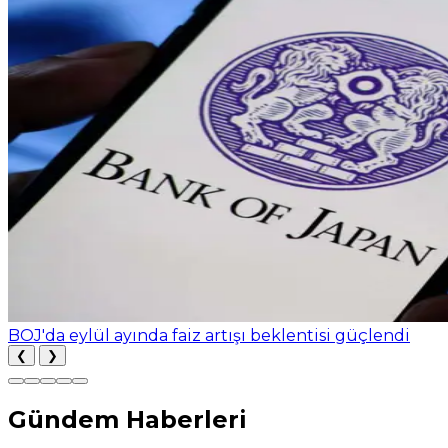
BOJ'da eylül ayında faiz artışı beklentisi güçlendi
❮
❯
Gündem Haberleri