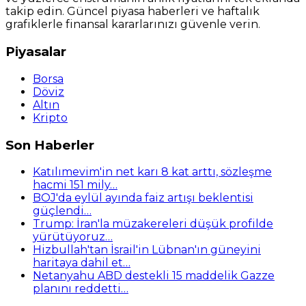
takip edin. Güncel piyasa haberleri ve haftalık
grafiklerle finansal kararlarınızı güvenle verin.
Piyasalar
Borsa
Döviz
Altın
Kripto
Son Haberler
Katılımevim'in net karı 8 kat arttı, sözleşme
hacmi 151 mily…
BOJ'da eylül ayında faiz artışı beklentisi
güçlendi…
Trump: İran'la müzakereleri düşük profilde
yürütüyoruz…
Hizbullah'tan İsrail'in Lübnan'ın güneyini
haritaya dahil et…
Netanyahu ABD destekli 15 maddelik Gazze
planını reddetti…