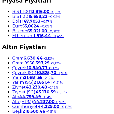
Piyasa Fiyatları
BIST 100
13.816,00
+0,12%
BIST 30
15.658,22
+0,02%
Dolar
47,7053
+0,17%
Euro
55,0624
+0,09%
Bitcoin
65.021,00
+0,90%
Ethereum
1.916,44
+0,45%
Altın Fiyatları
Gram
6.630,44
+2,12%
Gram 995
6.597,29
+2,12%
Çeyrek
10.840,77
+2,12%
Çeyrek (SG)
10.825,70
+1,51%
Yarım
21.681,55
+2,12%
Yarım (SG)
21.651,41
+1,51%
Ziynet
43.230,48
+2,12%
Ziynet (SG)
43.170,39
+1,51%
Ata
44.759,49
+1,51%
Ata (HRM)
44.237,00
+1,92%
Cumhuriyet
44.229,00
+0,82%
Beşli
218.500,46
+1,51%