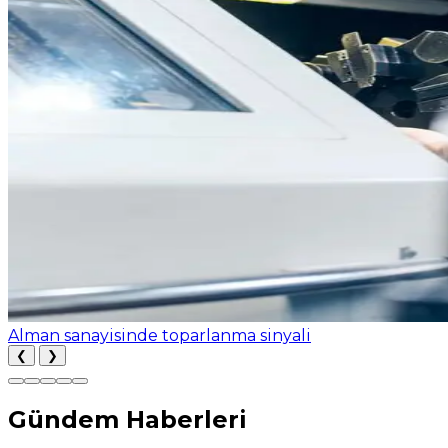
Alman sanayisinde toparlanma sinyali
❮
❯
Gündem Haberleri