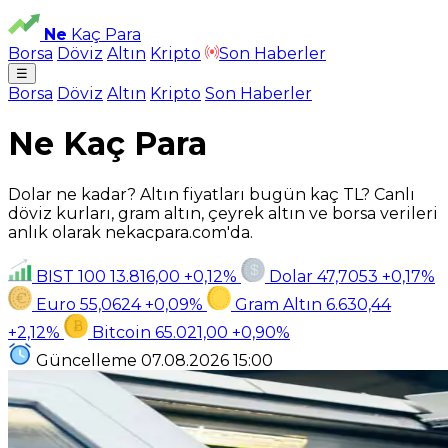
Ne
Kaç Para
Borsa
Döviz
Altın
Kripto
Son Haberler
☰
Borsa
Döviz
Altın
Kripto
Son Haberler
Ne Kaç Para
Dolar ne kadar? Altın fiyatları bugün kaç TL? Canlı
döviz kurları, gram altın, çeyrek altın ve borsa verileri
anlık olarak nekacpara.com'da.
BIST 100
13.816,00
+0,12%
Dolar
47,7053
+0,17%
Euro
55,0624
+0,09%
Gram Altın
6.630,44
+2,12%
Bitcoin
65.021,00
+0,90%
Güncelleme
07.08.2026
15:00