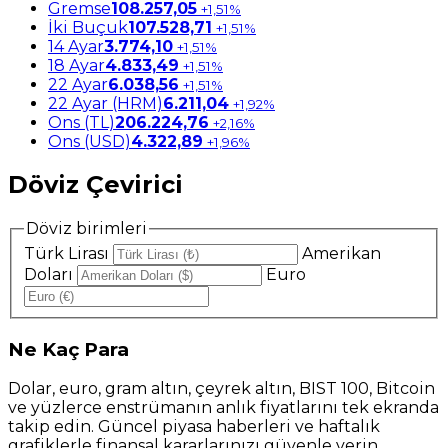
Gremse
108.257,05
+1,51%
İki Buçuk
107.528,71
+1,51%
14 Ayar
3.774,10
+1,51%
18 Ayar
4.833,49
+1,51%
22 Ayar
6.038,56
+1,51%
22 Ayar (HRM)
6.211,04
+1,92%
Ons (TL)
206.224,76
+2,16%
Ons (USD)
4.322,89
+1,96%
Döviz Çevirici
Döviz birimleri
Türk Lirası
Amerikan
Doları
Euro
Ne
Kaç Para
Dolar, euro, gram altın, çeyrek altın, BIST 100, Bitcoin
ve yüzlerce enstrümanın anlık fiyatlarını tek ekranda
takip edin. Güncel piyasa haberleri ve haftalık
grafiklerle finansal kararlarınızı güvenle verin.