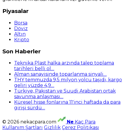
Piyasalar
Borsa
Döviz
Altın
Kripto
Son Haberler
Teknika Plast halka arzında talep toplama
tarihleri belli ol…
Alman sanayisinde toparlanma sinyali…
THY temmuzda 9,5 milyon yolcu taşıdı, kargo
geliri yüzde 4,9…
Türkiye, Pakistan ve Suudi Arabistan ortak
savunma anlaşması…
Küresel hisse fonlarına 11'inci haftada da para
girişi sürdü…
© 2026 nekacpara.com
Ne
Kaç Para
Kullanım Şartları
Gizlilik
Çerez Politikası