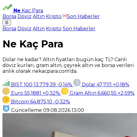
Ne
Kaç Para
Borsa
Döviz
Altın
Kripto
Son Haberler
☰
Borsa
Döviz
Altın
Kripto
Son Haberler
Ne Kaç Para
Dolar ne kadar? Altın fiyatları bugün kaç TL? Canlı
döviz kurları, gram altın, çeyrek altın ve borsa verileri
anlık olarak nekacpara.com'da.
BIST 100
13.779,39
-0,14%
Dolar
47,7111
+0,18%
Euro
55,1881
+0,32%
Gram Altın
6.660,55
+2,59%
Bitcoin
64.875,10
-0,32%
Güncelleme
09.08.2026
13:00