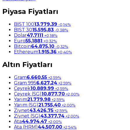
Piyasa Fiyatları
BIST 100
13.779,39
-0,14%
BIST 30
15.595,83
-0,38%
Dolar
47,7111
+0,18%
Euro
55,1881
+0,32%
Bitcoin
64.875,10
-0,32%
Ethereum
1.915,36
+0,40%
Altın Fiyatları
Gram
6.660,55
+2,59%
Gram 995
6.627,24
+2,59%
Çeyrek
10.889,99
+2,59%
Çeyrek (SG)
10.877,70
+2,00%
Yarım
21.779,98
+2,59%
Yarım (SG)
21.755,40
+2,00%
Ziynet
43.426,75
+2,59%
Ziynet (SG)
43.377,74
+2,00%
Ata
44.974,47
+2,00%
Ata (HRM)
44.507,00
+2,54%