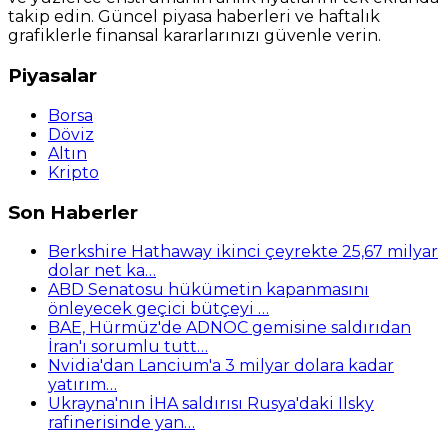
takip edin. Güncel piyasa haberleri ve haftalık
grafiklerle finansal kararlarınızı güvenle verin.
Piyasalar
Borsa
Döviz
Altın
Kripto
Son Haberler
Berkshire Hathaway ikinci çeyrekte 25,67 milyar
dolar net ka…
ABD Senatosu hükümetin kapanmasını
önleyecek geçici bütçeyi …
BAE, Hürmüz'de ADNOC gemisine saldırıdan
İran'ı sorumlu tutt…
Nvidia'dan Lancium'a 3 milyar dolara kadar
yatırım…
Ukrayna'nın İHA saldırısı Rusya'daki Ilsky
rafinerisinde yan…