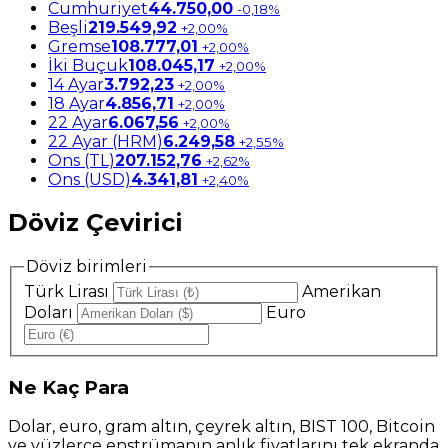
Cumhuriyet
44.750,00
-0,18%
Beşli
219.549,92
+2,00%
Gremse
108.777,01
+2,00%
İki Buçuk
108.045,17
+2,00%
14 Ayar
3.792,23
+2,00%
18 Ayar
4.856,71
+2,00%
22 Ayar
6.067,56
+2,00%
22 Ayar (HRM)
6.249,58
+2,55%
Ons (TL)
207.152,76
+2,62%
Ons (USD)
4.341,81
+2,40%
Döviz Çevirici
Döviz birimleri
Türk Lirası
Amerikan
Doları
Euro
Ne
Kaç Para
Dolar, euro, gram altın, çeyrek altın, BIST 100, Bitcoin
ve yüzlerce enstrümanın anlık fiyatlarını tek ekranda