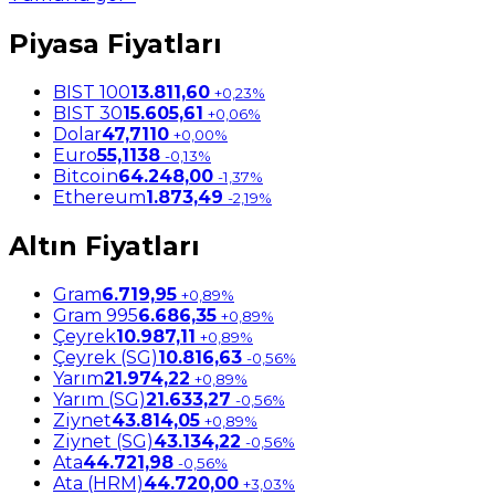
Piyasa Fiyatları
BIST 100
13.811,60
+0,23%
BIST 30
15.605,61
+0,06%
Dolar
47,7110
+0,00%
Euro
55,1138
-0,13%
Bitcoin
64.248,00
-1,37%
Ethereum
1.873,49
-2,19%
Altın Fiyatları
Gram
6.719,95
+0,89%
Gram 995
6.686,35
+0,89%
Çeyrek
10.987,11
+0,89%
Çeyrek (SG)
10.816,63
-0,56%
Yarım
21.974,22
+0,89%
Yarım (SG)
21.633,27
-0,56%
Ziynet
43.814,05
+0,89%
Ziynet (SG)
43.134,22
-0,56%
Ata
44.721,98
-0,56%
Ata (HRM)
44.720,00
+3,03%