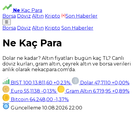
Ne
Kaç Para
Borsa
Döviz
Altın
Kripto
Son Haberler
☰
Borsa
Döviz
Altın
Kripto
Son Haberler
Ne Kaç Para
Dolar ne kadar? Altın fiyatları bugün kaç TL? Canlı
döviz kurları, gram altın, çeyrek altın ve borsa verileri
anlık olarak nekacpara.com'da.
BIST 100
13.811,60
+0,23%
Dolar
47,7110
+0,00%
Euro
55,1138
-0,13%
Gram Altın
6.719,95
+0,89%
Bitcoin
64.248,00
-1,37%
Güncelleme
10.08.2026
22:00