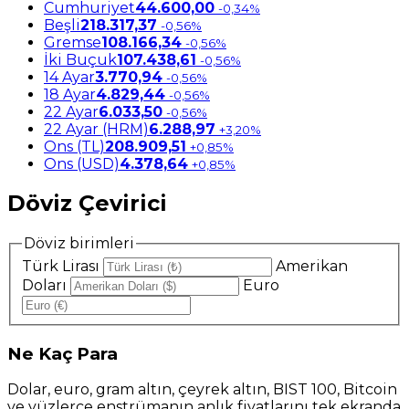
Cumhuriyet
44.600,00
-0,34%
Beşli
218.317,37
-0,56%
Gremse
108.166,34
-0,56%
İki Buçuk
107.438,61
-0,56%
14 Ayar
3.770,94
-0,56%
18 Ayar
4.829,44
-0,56%
22 Ayar
6.033,50
-0,56%
22 Ayar (HRM)
6.288,97
+3,20%
Ons (TL)
208.909,51
+0,85%
Ons (USD)
4.378,64
+0,85%
Döviz Çevirici
Döviz birimleri
Türk Lirası
Amerikan
Doları
Euro
Ne
Kaç Para
Dolar, euro, gram altın, çeyrek altın, BIST 100, Bitcoin
ve yüzlerce enstrümanın anlık fiyatlarını tek ekranda