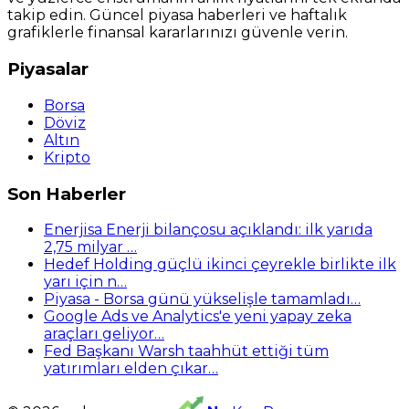
takip edin. Güncel piyasa haberleri ve haftalık
grafiklerle finansal kararlarınızı güvenle verin.
Piyasalar
Borsa
Döviz
Altın
Kripto
Son Haberler
Enerjisa Enerji bilançosu açıklandı: ilk yarıda
2,75 milyar …
Hedef Holding güçlü ikinci çeyrekle birlikte ilk
yarı için n…
Piyasa - Borsa günü yükselişle tamamladı…
Google Ads ve Analytics'e yeni yapay zeka
araçları geliyor…
Fed Başkanı Warsh taahhüt ettiği tüm
yatırımları elden çıkar…