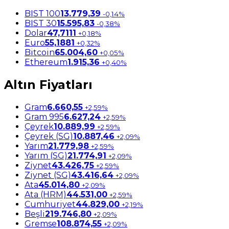
BIST 100
13.779,39
-0,14%
BIST 30
15.595,83
-0,38%
Dolar
47,7111
+0,18%
Euro
55,1881
+0,32%
Bitcoin
65.004,60
+0,05%
Ethereum
1.915,36
+0,40%
Altın Fiyatları
Gram
6.660,55
+2,59%
Gram 995
6.627,24
+2,59%
Çeyrek
10.889,99
+2,59%
Çeyrek (SG)
10.887,46
+2,09%
Yarım
21.779,98
+2,59%
Yarım (SG)
21.774,91
+2,09%
Ziynet
43.426,75
+2,59%
Ziynet (SG)
43.416,64
+2,09%
Ata
45.014,80
+2,09%
Ata (HRM)
44.531,00
+2,59%
Cumhuriyet
44.829,00
+2,19%
Beşli
219.746,80
+2,09%
Gremse
108.874,55
+2,09%