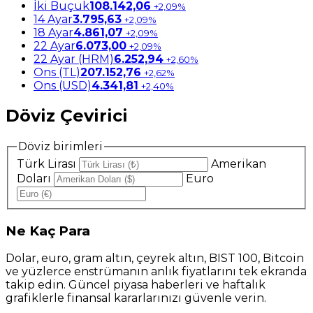
İki Buçuk
108.142,06
+2,09%
14 Ayar
3.795,63
+2,09%
18 Ayar
4.861,07
+2,09%
22 Ayar
6.073,00
+2,09%
22 Ayar (HRM)
6.252,94
+2,60%
Ons (TL)
207.152,76
+2,62%
Ons (USD)
4.341,81
+2,40%
Döviz Çevirici
Döviz birimleri
Türk Lirası
Amerikan
Doları
Euro
Ne
Kaç Para
Dolar, euro, gram altın, çeyrek altın, BIST 100, Bitcoin
ve yüzlerce enstrümanın anlık fiyatlarını tek ekranda
takip edin. Güncel piyasa haberleri ve haftalık
grafiklerle finansal kararlarınızı güvenle verin.