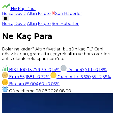
Ne
Kaç Para
Borsa
Döviz
Altın
Kripto
Son Haberler
☰
Borsa
Döviz
Altın
Kripto
Son Haberler
Ne Kaç Para
Dolar ne kadar? Altın fiyatları bugün kaç TL? Canlı
döviz kurları, gram altın, çeyrek altın ve borsa verileri
anlık olarak nekacpara.com'da.
BIST 100
13.779,39
-0,14%
Dolar
47,7111
+0,18%
Euro
55,1881
+0,32%
Gram Altın
6.660,55
+2,59%
Bitcoin
65.004,60
+0,05%
Güncelleme
08.08.2026
08:00