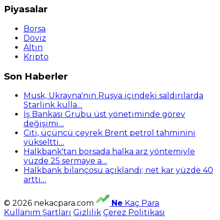
Piyasalar
Borsa
Döviz
Altın
Kripto
Son Haberler
Musk, Ukrayna'nın Rusya içindeki saldırılarda
Starlink kulla…
İş Bankası Grubu üst yönetiminde görev
değişimi…
Citi, üçüncü çeyrek Brent petrol tahminini
yükseltti…
Halkbank'tan borsada halka arz yöntemiyle
yüzde 25 sermaye a…
Halkbank bilançosu açıklandı; net kar yüzde 40
arttı…
© 2026 nekacpara.com
Ne
Kaç Para
Kullanım Şartları
Gizlilik
Çerez Politikası