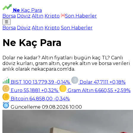
Ne
Kaç Para
Borsa
Döviz
Altın
Kripto
Son Haberler
☰
Borsa
Döviz
Altın
Kripto
Son Haberler
Ne Kaç Para
Dolar ne kadar? Altın fiyatları bugün kaç TL? Canlı
döviz kurları, gram altın, çeyrek altın ve borsa verileri
anlık olarak nekacpara.com'da.
BIST 100
13.779,39
-0,14%
Dolar
47,7111
+0,18%
Euro
55,1881
+0,32%
Gram Altın
6.660,55
+2,59%
Bitcoin
64.858,00
-0,34%
Güncelleme
09.08.2026
10:00