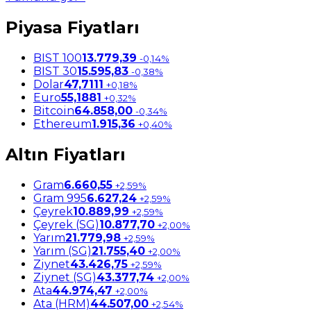
Piyasa Fiyatları
BIST 100
13.779,39
-0,14%
BIST 30
15.595,83
-0,38%
Dolar
47,7111
+0,18%
Euro
55,1881
+0,32%
Bitcoin
64.858,00
-0,34%
Ethereum
1.915,36
+0,40%
Altın Fiyatları
Gram
6.660,55
+2,59%
Gram 995
6.627,24
+2,59%
Çeyrek
10.889,99
+2,59%
Çeyrek (SG)
10.877,70
+2,00%
Yarım
21.779,98
+2,59%
Yarım (SG)
21.755,40
+2,00%
Ziynet
43.426,75
+2,59%
Ziynet (SG)
43.377,74
+2,00%
Ata
44.974,47
+2,00%
Ata (HRM)
44.507,00
+2,54%