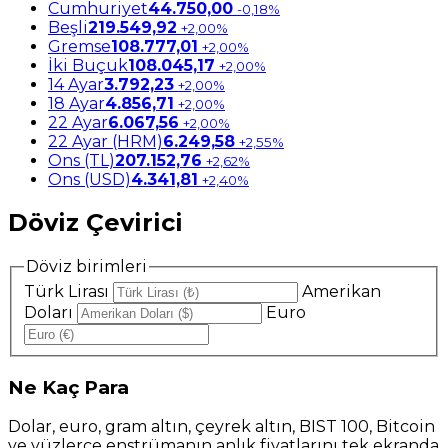
Cumhuriyet
44.750,00
-0,18%
Beşli
219.549,92
+2,00%
Gremse
108.777,01
+2,00%
İki Buçuk
108.045,17
+2,00%
14 Ayar
3.792,23
+2,00%
18 Ayar
4.856,71
+2,00%
22 Ayar
6.067,56
+2,00%
22 Ayar (HRM)
6.249,58
+2,55%
Ons (TL)
207.152,76
+2,62%
Ons (USD)
4.341,81
+2,40%
Döviz Çevirici
Döviz birimleri
Türk Lirası
Amerikan
Doları
Euro
Ne
Kaç Para
Dolar, euro, gram altın, çeyrek altın, BIST 100, Bitcoin
ve yüzlerce enstrümanın anlık fiyatlarını tek ekranda