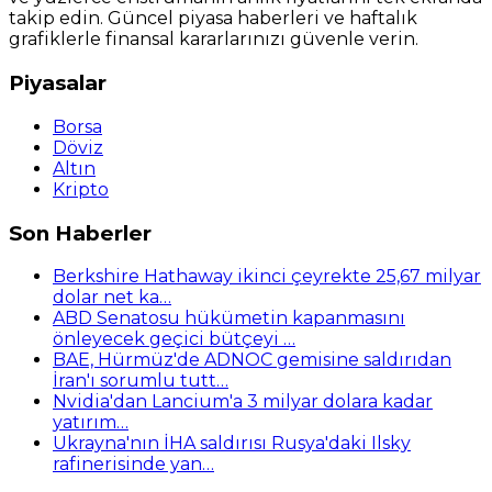
takip edin. Güncel piyasa haberleri ve haftalık
grafiklerle finansal kararlarınızı güvenle verin.
Piyasalar
Borsa
Döviz
Altın
Kripto
Son Haberler
Berkshire Hathaway ikinci çeyrekte 25,67 milyar
dolar net ka…
ABD Senatosu hükümetin kapanmasını
önleyecek geçici bütçeyi …
BAE, Hürmüz'de ADNOC gemisine saldırıdan
İran'ı sorumlu tutt…
Nvidia'dan Lancium'a 3 milyar dolara kadar
yatırım…
Ukrayna'nın İHA saldırısı Rusya'daki Ilsky
rafinerisinde yan…