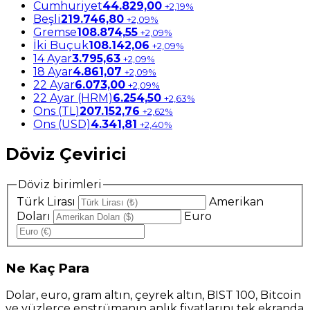
Cumhuriyet
44.829,00
+2,19%
Beşli
219.746,80
+2,09%
Gremse
108.874,55
+2,09%
İki Buçuk
108.142,06
+2,09%
14 Ayar
3.795,63
+2,09%
18 Ayar
4.861,07
+2,09%
22 Ayar
6.073,00
+2,09%
22 Ayar (HRM)
6.254,50
+2,63%
Ons (TL)
207.152,76
+2,62%
Ons (USD)
4.341,81
+2,40%
Döviz Çevirici
Döviz birimleri
Türk Lirası
Amerikan
Doları
Euro
Ne
Kaç Para
Dolar, euro, gram altın, çeyrek altın, BIST 100, Bitcoin
ve yüzlerce enstrümanın anlık fiyatlarını tek ekranda