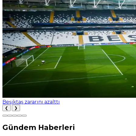
Beşiktaş zararını azalttı
❮
❯
Gündem Haberleri