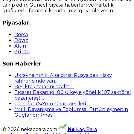
takip edin. Güncel piyasa haberleri ve haftalık
grafiklerle finansal kararlarınızı güvenle verin.
Piyasalar
Borsa
Döviz
Altın
Kripto
Son Haberler
Ukrayna'nın İHA saldırısı Rusya'daki Ilsky
rafinerisinde yan…
Beşiktaş zararını azalttı…
Ticaret Bakanlığı 80 ülkeye yönelik 107 sektörel
pazar araşt…
CarrefourSA'nın zararı geriledi…
"Milli Dayanışma ve Toplumsal Bütünleşmenin
Güçlendirilmesi"…
© 2026 nekacpara.com
Ne
Kaç Para