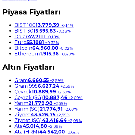
Piyasa Fiyatları
BIST 100
13.779,39
-0,14%
BIST 30
15.595,83
-0,38%
Dolar
47,7111
+0,18%
Euro
55,1881
+0,32%
Bitcoin
64.960,00
-0,02%
Ethereum
1.915,36
+0,40%
Altın Fiyatları
Gram
6.660,55
+2,59%
Gram 995
6.627,24
+2,59%
Çeyrek
10.889,99
+2,59%
Çeyrek (SG)
10.887,46
+2,09%
Yarım
21.779,98
+2,59%
Yarım (SG)
21.774,91
+2,09%
Ziynet
43.426,75
+2,59%
Ziynet (SG)
43.416,64
+2,09%
Ata
45.014,80
+2,09%
Ata (HRM)
44.542,00
+2,62%