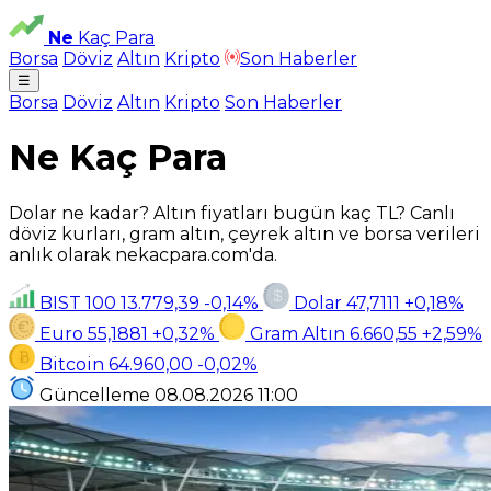
Ne
Kaç Para
Borsa
Döviz
Altın
Kripto
Son Haberler
☰
Borsa
Döviz
Altın
Kripto
Son Haberler
Ne Kaç Para
Dolar ne kadar? Altın fiyatları bugün kaç TL? Canlı
döviz kurları, gram altın, çeyrek altın ve borsa verileri
anlık olarak nekacpara.com'da.
BIST 100
13.779,39
-0,14%
Dolar
47,7111
+0,18%
Euro
55,1881
+0,32%
Gram Altın
6.660,55
+2,59%
Bitcoin
64.960,00
-0,02%
Güncelleme
08.08.2026
11:00