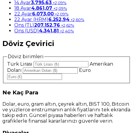
14 Ayar
3.795,63
+2,09%
18 Ayar
4.861,07
+2,09%
22 Ayar
6.073,00
+2,09%
22 Ayar (HRM)
6.252,94
+2,60%
Ons (TL)
207.152,76
+2,62%
Ons (USD)
4.341,81
+2,40%
Döviz Çevirici
Döviz birimleri
Türk Lirası
Amerikan
Doları
Euro
Ne
Kaç Para
Dolar, euro, gram altın, çeyrek altın, BIST 100, Bitcoin
ve yüzlerce enstrümanın anlık fiyatlarını tek ekranda
takip edin. Güncel piyasa haberleri ve haftalık
grafiklerle finansal kararlarınızı güvenle verin.
Piyasalar