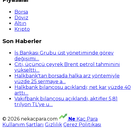
Borsa
Döviz
Altın
Kripto
Son Haberler
İş Bankası Grubu üst yönetiminde görev
değişimi…
Citi, üçüncü çeyrek Brent petrol tahminini
yükseltti…
Halkbank'tan borsada halka arz yöntemiyle
yüzde 25 sermaye a…
Halkbank bilançosu açıklandı; net kar yüzde 40
arttı…
Vakıfbank bilançosu açıklandı, aktifler 5,81
trilyon TL'ye u…
© 2026 nekacpara.com
Ne
Kaç Para
Kullanım Şartları
Gizlilik
Çerez Politikası