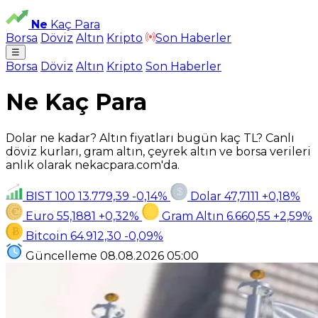
Ne
Kaç Para
Borsa
Döviz
Altın
Kripto
Son Haberler
☰
Borsa
Döviz
Altın
Kripto
Son Haberler
Ne Kaç Para
Dolar ne kadar? Altın fiyatları bugün kaç TL? Canlı
döviz kurları, gram altın, çeyrek altın ve borsa verileri
anlık olarak nekacpara.com'da.
BIST 100
13.779,39
-0,14%
Dolar
47,7111
+0,18%
Euro
55,1881
+0,32%
Gram Altın
6.660,55
+2,59%
Bitcoin
64.912,30
-0,09%
Güncelleme
08.08.2026
05:00