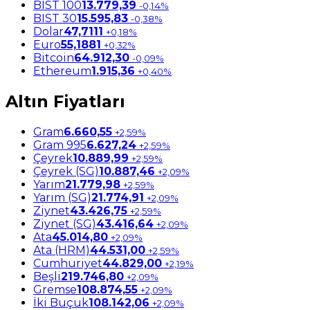
BIST 100
13.779,39
-0,14%
BIST 30
15.595,83
-0,38%
Dolar
47,7111
+0,18%
Euro
55,1881
+0,32%
Bitcoin
64.912,30
-0,09%
Ethereum
1.915,36
+0,40%
Altın Fiyatları
Gram
6.660,55
+2,59%
Gram 995
6.627,24
+2,59%
Çeyrek
10.889,99
+2,59%
Çeyrek (SG)
10.887,46
+2,09%
Yarım
21.779,98
+2,59%
Yarım (SG)
21.774,91
+2,09%
Ziynet
43.426,75
+2,59%
Ziynet (SG)
43.416,64
+2,09%
Ata
45.014,80
+2,09%
Ata (HRM)
44.531,00
+2,59%
Cumhuriyet
44.829,00
+2,19%
Beşli
219.746,80
+2,09%
Gremse
108.874,55
+2,09%
İki Buçuk
108.142,06
+2,09%