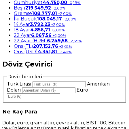
Cumhuriyet
44.750,00
-0,18%
Beşli
219.549,92
+2,00%
Gremse
108.777,01
+2,00%
İki Buçuk
108.045,17
+2,00%
14 Ayar
3.792,23
+2,00%
18 Ayar
4.856,71
+2,00%
22 Ayar
6.067,56
+2,00%
22 Ayar (HRM)
6.249,58
+2,55%
Ons (TL)
207.152,76
+2,62%
Ons (USD)
4.341,81
+2,40%
Döviz Çevirici
Döviz birimleri
Türk Lirası
Amerikan
Doları
Euro
Ne
Kaç Para
Dolar, euro, gram altın, çeyrek altın, BIST 100, Bitcoin
ve yüzlerce enstrümanın anlık fiyatlarını tek ekranda