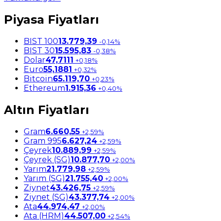
Piyasa Fiyatları
BIST 100
13.779,39
-0,14%
BIST 30
15.595,83
-0,38%
Dolar
47,7111
+0,18%
Euro
55,1881
+0,32%
Bitcoin
65.119,70
+0,23%
Ethereum
1.915,36
+0,40%
Altın Fiyatları
Gram
6.660,55
+2,59%
Gram 995
6.627,24
+2,59%
Çeyrek
10.889,99
+2,59%
Çeyrek (SG)
10.877,70
+2,00%
Yarım
21.779,98
+2,59%
Yarım (SG)
21.755,40
+2,00%
Ziynet
43.426,75
+2,59%
Ziynet (SG)
43.377,74
+2,00%
Ata
44.974,47
+2,00%
Ata (HRM)
44.507,00
+2,54%