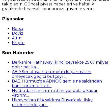
takip edin. Güncel piyasa haberleri ve haftalık
grafiklerle finansal kararlarınızı güvenle verin.
Piyasalar
Borsa
Döviz
Altın
Kripto
Son Haberler
Berkshire Hathaway ikinci çeyrekte 25,67 milyar
dolar net ka…
ABD Senatosu hükümetin kapanmasını
önleyecek geçici bütçeyi …
BAE, Hürmüz'de ADNOC gemisine saldırıdan
İran'ı sorumlu tutt…
Nvidia'dan Lancium'a 3 milyar dolara kadar
yatırım…
Ukrayna'nın İHA saldırısı Rusya'daki Ilsky
rafinerisinde yan…