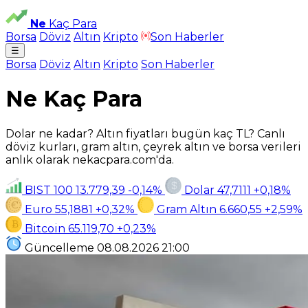
Ne
Kaç Para
Borsa
Döviz
Altın
Kripto
Son Haberler
☰
Borsa
Döviz
Altın
Kripto
Son Haberler
Ne Kaç Para
Dolar ne kadar? Altın fiyatları bugün kaç TL? Canlı
döviz kurları, gram altın, çeyrek altın ve borsa verileri
anlık olarak nekacpara.com'da.
BIST 100
13.779,39
-0,14%
Dolar
47,7111
+0,18%
Euro
55,1881
+0,32%
Gram Altın
6.660,55
+2,59%
Bitcoin
65.119,70
+0,23%
Güncelleme
08.08.2026
21:00