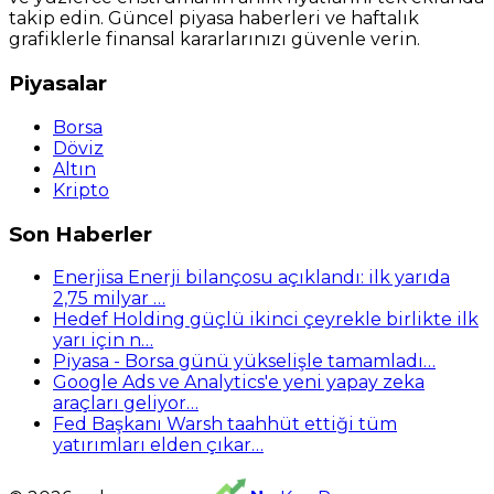
takip edin. Güncel piyasa haberleri ve haftalık
grafiklerle finansal kararlarınızı güvenle verin.
Piyasalar
Borsa
Döviz
Altın
Kripto
Son Haberler
Enerjisa Enerji bilançosu açıklandı: ilk yarıda
2,75 milyar …
Hedef Holding güçlü ikinci çeyrekle birlikte ilk
yarı için n…
Piyasa - Borsa günü yükselişle tamamladı…
Google Ads ve Analytics'e yeni yapay zeka
araçları geliyor…
Fed Başkanı Warsh taahhüt ettiği tüm
yatırımları elden çıkar…