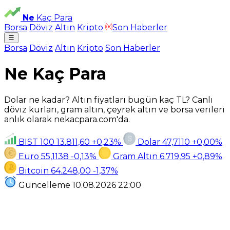
Ne
Kaç Para
Borsa
Döviz
Altın
Kripto
Son Haberler
☰
Borsa
Döviz
Altın
Kripto
Son Haberler
Ne Kaç Para
Dolar ne kadar? Altın fiyatları bugün kaç TL? Canlı
döviz kurları, gram altın, çeyrek altın ve borsa verileri
anlık olarak nekacpara.com'da.
BIST 100
13.811,60
+0,23%
Dolar
47,7110
+0,00%
Euro
55,1138
-0,13%
Gram Altın
6.719,95
+0,89%
Bitcoin
64.248,00
-1,37%
Güncelleme
10.08.2026
22:00