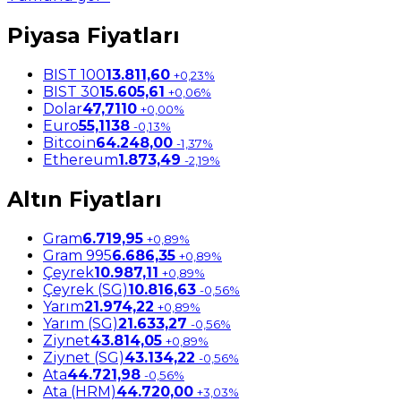
Piyasa Fiyatları
BIST 100
13.811,60
+0,23%
BIST 30
15.605,61
+0,06%
Dolar
47,7110
+0,00%
Euro
55,1138
-0,13%
Bitcoin
64.248,00
-1,37%
Ethereum
1.873,49
-2,19%
Altın Fiyatları
Gram
6.719,95
+0,89%
Gram 995
6.686,35
+0,89%
Çeyrek
10.987,11
+0,89%
Çeyrek (SG)
10.816,63
-0,56%
Yarım
21.974,22
+0,89%
Yarım (SG)
21.633,27
-0,56%
Ziynet
43.814,05
+0,89%
Ziynet (SG)
43.134,22
-0,56%
Ata
44.721,98
-0,56%
Ata (HRM)
44.720,00
+3,03%