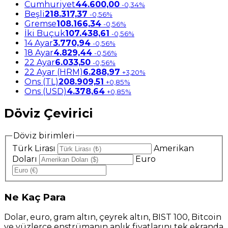
Cumhuriyet
44.600,00
-0,34%
Beşli
218.317,37
-0,56%
Gremse
108.166,34
-0,56%
İki Buçuk
107.438,61
-0,56%
14 Ayar
3.770,94
-0,56%
18 Ayar
4.829,44
-0,56%
22 Ayar
6.033,50
-0,56%
22 Ayar (HRM)
6.288,97
+3,20%
Ons (TL)
208.909,51
+0,85%
Ons (USD)
4.378,64
+0,85%
Döviz Çevirici
Döviz birimleri
Türk Lirası
Amerikan
Doları
Euro
Ne
Kaç Para
Dolar, euro, gram altın, çeyrek altın, BIST 100, Bitcoin
ve yüzlerce enstrümanın anlık fiyatlarını tek ekranda