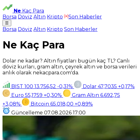
Ne
Kaç Para
Borsa
Döviz
Altın
Kripto
Son Haberler
☰
Borsa
Döviz
Altın
Kripto
Son Haberler
Ne Kaç Para
Dolar ne kadar? Altın fiyatları bugün kaç TL? Canlı
döviz kurları, gram altın, çeyrek altın ve borsa verileri
anlık olarak nekacpara.com'da.
BIST 100
13.756,52
-0,31%
Dolar
47,7035
+0,17%
Euro
55,1759
+0,30%
Gram Altın
6.692,75
+3,08%
Bitcoin
65.018,00
+0,89%
Güncelleme
07.08.2026
17:00