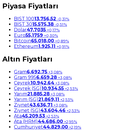
Piyasa Fiyatları
BIST 100
13.756,52
-0,31%
BIST 30
15.575,38
-0,51%
Dolar
47,7035
+0,17%
Euro
55,1759
+0,30%
Bitcoin
65.018,00
+0,89%
Ethereum
1.925,11
+0,91%
Altın Fiyatları
Gram
6.692,75
+3,08%
Gram 995
6.659,28
+3,08%
Çeyrek
10.942,64
+3,08%
Çeyrek (SG)
10.934,55
+2,53%
Yarım
21.885,28
+3,08%
Yarım (SG)
21.869,11
+2,53%
Ziynet
43.636,71
+3,08%
Ziynet (SG)
43.604,46
+2,53%
Ata
45.209,53
+2,53%
Ata (HRM)
44.686,00
+2,95%
Cumhuriyet
44.829,00
+2,19%