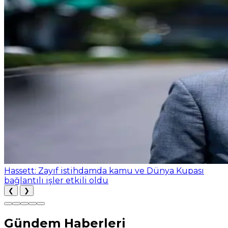
Hassett: Zayıf istihdamda kamu ve Dünya Kupası
bağlantılı işler etkili oldu
❮
❯
Gündem Haberleri