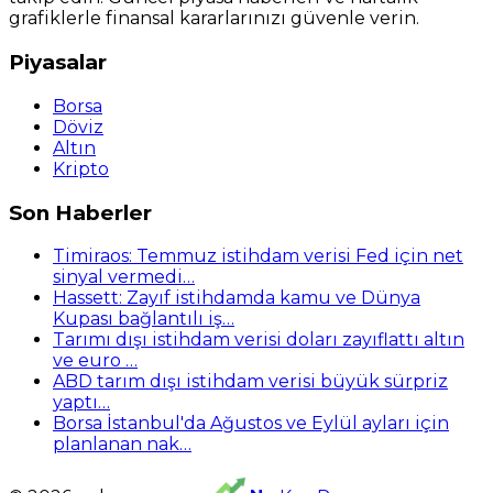
grafiklerle finansal kararlarınızı güvenle verin.
Piyasalar
Borsa
Döviz
Altın
Kripto
Son Haberler
Timiraos: Temmuz istihdam verisi Fed için net
sinyal vermedi…
Hassett: Zayıf istihdamda kamu ve Dünya
Kupası bağlantılı iş…
Tarımı dışı istihdam verisi doları zayıflattı altın
ve euro …
ABD tarım dışı istihdam verisi büyük sürpriz
yaptı…
Borsa İstanbul'da Ağustos ve Eylül ayları için
planlanan nak…