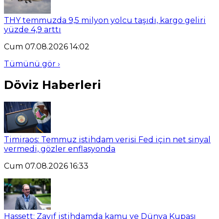
THY temmuzda 9,5 milyon yolcu taşıdı, kargo geliri
yüzde 4,9 arttı
Cum 07.08.2026 14:02
Tümünü gör ›
Döviz Haberleri
Timiraos: Temmuz istihdam verisi Fed için net sinyal
vermedi, gözler enflasyonda
Cum 07.08.2026 16:33
Hassett: Zayıf istihdamda kamu ve Dünya Kupası