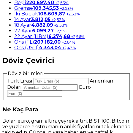
Beşli
220.697,40
+2,53%
Gremse
109.345,53
+2,53%
İki Buçuk
108.609,87
+2,53%
14 Ayar
3.812,05
+2,53%
18 Ayar
4.882,09
+2,53%
22 Ayar
6.099,27
+2,53%
22 Ayar (HRM)
6.274,68
+2,96%
Ons (TL)
207.182,00
+2,64%
Ons (USD)
4.343,04
+2,43%
Döviz Çevirici
Döviz birimleri
Türk Lirası
Amerikan
Doları
Euro
Ne
Kaç Para
Dolar, euro, gram altın, çeyrek altın, BIST 100, Bitcoin
ve yüzlerce enstrümanın anlık fiyatlarını tek ekranda
takip edin. Güncel piyasa haberleri ve haftalık