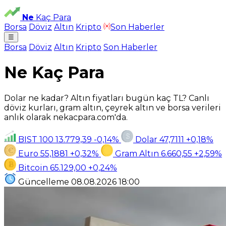
Ne
Kaç Para
Borsa
Döviz
Altın
Kripto
Son Haberler
☰
Borsa
Döviz
Altın
Kripto
Son Haberler
Ne Kaç Para
Dolar ne kadar? Altın fiyatları bugün kaç TL? Canlı
döviz kurları, gram altın, çeyrek altın ve borsa verileri
anlık olarak nekacpara.com'da.
BIST 100
13.779,39
-0,14%
Dolar
47,7111
+0,18%
Euro
55,1881
+0,32%
Gram Altın
6.660,55
+2,59%
Bitcoin
65.129,00
+0,24%
Güncelleme
08.08.2026
18:00