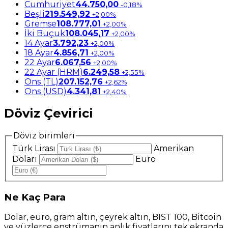
Cumhuriyet
44.750,00
-0,18%
Beşli
219.549,92
+2,00%
Gremse
108.777,01
+2,00%
İki Buçuk
108.045,17
+2,00%
14 Ayar
3.792,23
+2,00%
18 Ayar
4.856,71
+2,00%
22 Ayar
6.067,56
+2,00%
22 Ayar (HRM)
6.249,58
+2,55%
Ons (TL)
207.152,76
+2,62%
Ons (USD)
4.341,81
+2,40%
Döviz Çevirici
Döviz birimleri
Türk Lirası
Amerikan
Doları
Euro
Ne
Kaç Para
Dolar, euro, gram altın, çeyrek altın, BIST 100, Bitcoin
ve yüzlerce enstrümanın anlık fiyatlarını tek ekranda