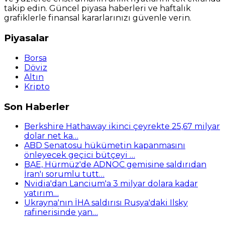
takip edin. Güncel piyasa haberleri ve haftalık
grafiklerle finansal kararlarınızı güvenle verin.
Piyasalar
Borsa
Döviz
Altın
Kripto
Son Haberler
Berkshire Hathaway ikinci çeyrekte 25,67 milyar
dolar net ka…
ABD Senatosu hükümetin kapanmasını
önleyecek geçici bütçeyi …
BAE, Hürmüz'de ADNOC gemisine saldırıdan
İran'ı sorumlu tutt…
Nvidia'dan Lancium'a 3 milyar dolara kadar
yatırım…
Ukrayna'nın İHA saldırısı Rusya'daki Ilsky
rafinerisinde yan…