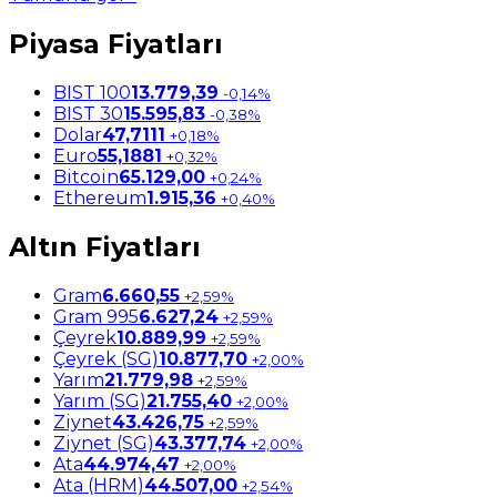
Piyasa Fiyatları
BIST 100
13.779,39
-0,14%
BIST 30
15.595,83
-0,38%
Dolar
47,7111
+0,18%
Euro
55,1881
+0,32%
Bitcoin
65.129,00
+0,24%
Ethereum
1.915,36
+0,40%
Altın Fiyatları
Gram
6.660,55
+2,59%
Gram 995
6.627,24
+2,59%
Çeyrek
10.889,99
+2,59%
Çeyrek (SG)
10.877,70
+2,00%
Yarım
21.779,98
+2,59%
Yarım (SG)
21.755,40
+2,00%
Ziynet
43.426,75
+2,59%
Ziynet (SG)
43.377,74
+2,00%
Ata
44.974,47
+2,00%
Ata (HRM)
44.507,00
+2,54%