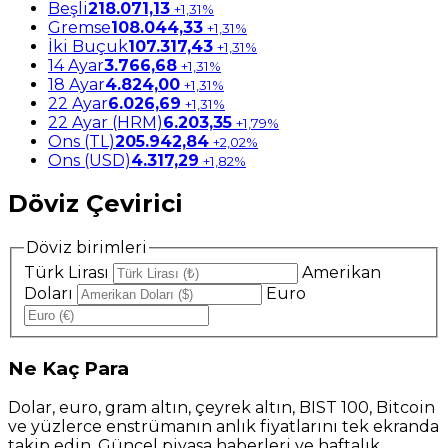
Beşli
218.071,13
+1,31%
Gremse
108.044,33
+1,31%
İki Buçuk
107.317,43
+1,31%
14 Ayar
3.766,68
+1,31%
18 Ayar
4.824,00
+1,31%
22 Ayar
6.026,69
+1,31%
22 Ayar (HRM)
6.203,35
+1,79%
Ons (TL)
205.942,84
+2,02%
Ons (USD)
4.317,29
+1,82%
Döviz Çevirici
Döviz birimleri
Türk Lirası
Amerikan
Doları
Euro
Ne
Kaç Para
Dolar, euro, gram altın, çeyrek altın, BIST 100, Bitcoin
ve yüzlerce enstrümanın anlık fiyatlarını tek ekranda
takip edin. Güncel piyasa haberleri ve haftalık