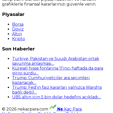
grafiklerle finansal kararlarınızı güvenle verin.
Piyasalar
Borsa
Döviz
Altın
Kripto
Son Haberler
Türkiye, Pakistan ve Suudi Arabistan ortak
savunma anlaşması…
Küresel hisse fonlarına 11'inci haftada da para
girişi sürdü…
Trump: Cumhuriyetçiler ara seçimleri
kazanacak…
Trump: Fed'in faiz kararları yalnızca Warsh'a
bağlı değil…
UBS altın için 5 bin dolar hedefini açıkladı…
© 2026 nekacpara.com
Ne
Kaç Para