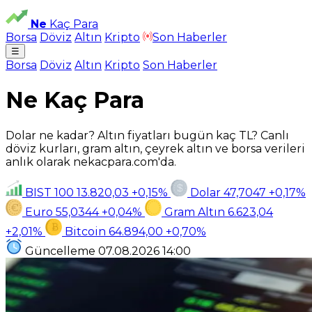
Ne
Kaç Para
Borsa
Döviz
Altın
Kripto
Son Haberler
☰
Borsa
Döviz
Altın
Kripto
Son Haberler
Ne Kaç Para
Dolar ne kadar? Altın fiyatları bugün kaç TL? Canlı
döviz kurları, gram altın, çeyrek altın ve borsa verileri
anlık olarak nekacpara.com'da.
BIST 100
13.820,03
+0,15%
Dolar
47,7047
+0,17%
Euro
55,0344
+0,04%
Gram Altın
6.623,04
+2,01%
Bitcoin
64.894,00
+0,70%
Güncelleme
07.08.2026
14:00