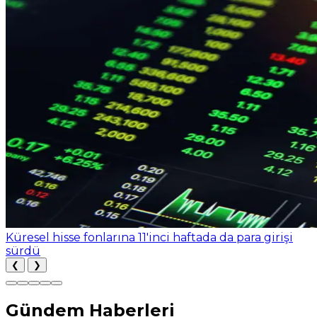
Küresel hisse fonlarına 11'inci haftada da para girişi
sürdü
❮
❯
Gündem Haberleri