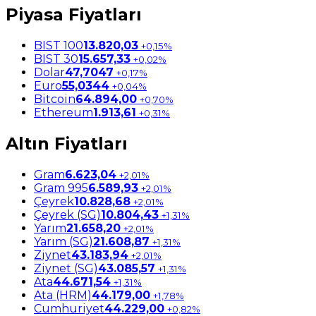
Piyasa Fiyatları
BIST 100
13.820,03
+0,15%
BIST 30
15.657,33
+0,02%
Dolar
47,7047
+0,17%
Euro
55,0344
+0,04%
Bitcoin
64.894,00
+0,70%
Ethereum
1.913,61
+0,31%
Altın Fiyatları
Gram
6.623,04
+2,01%
Gram 995
6.589,93
+2,01%
Çeyrek
10.828,68
+2,01%
Çeyrek (SG)
10.804,43
+1,31%
Yarım
21.658,20
+2,01%
Yarım (SG)
21.608,87
+1,31%
Ziynet
43.183,94
+2,01%
Ziynet (SG)
43.085,57
+1,31%
Ata
44.671,54
+1,31%
Ata (HRM)
44.179,00
+1,78%
Cumhuriyet
44.229,00
+0,82%