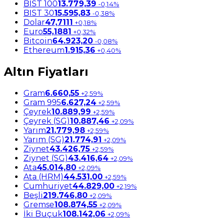
BIST 100
13.779,39
-0,14%
BIST 30
15.595,83
-0,38%
Dolar
47,7111
+0,18%
Euro
55,1881
+0,32%
Bitcoin
64.923,20
-0,08%
Ethereum
1.915,36
+0,40%
Altın Fiyatları
Gram
6.660,55
+2,59%
Gram 995
6.627,24
+2,59%
Çeyrek
10.889,99
+2,59%
Çeyrek (SG)
10.887,46
+2,09%
Yarım
21.779,98
+2,59%
Yarım (SG)
21.774,91
+2,09%
Ziynet
43.426,75
+2,59%
Ziynet (SG)
43.416,64
+2,09%
Ata
45.014,80
+2,09%
Ata (HRM)
44.531,00
+2,59%
Cumhuriyet
44.829,00
+2,19%
Beşli
219.746,80
+2,09%
Gremse
108.874,55
+2,09%
İki Buçuk
108.142,06
+2,09%