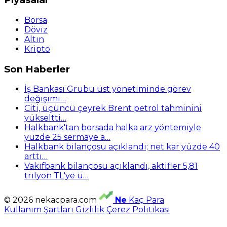
Borsa
Döviz
Altın
Kripto
Son Haberler
İş Bankası Grubu üst yönetiminde görev
değişimi…
Citi, üçüncü çeyrek Brent petrol tahminini
yükseltti…
Halkbank'tan borsada halka arz yöntemiyle
yüzde 25 sermaye a…
Halkbank bilançosu açıklandı; net kar yüzde 40
arttı…
Vakıfbank bilançosu açıklandı, aktifler 5,81
trilyon TL'ye u…
© 2026 nekacpara.com
Ne
Kaç Para
Kullanım Şartları
Gizlilik
Çerez Politikası