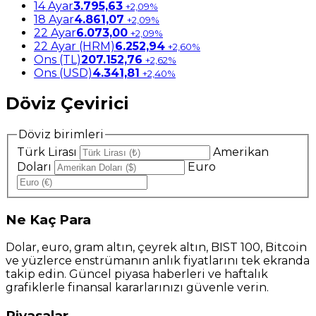
14 Ayar
3.795,63
+2,09%
18 Ayar
4.861,07
+2,09%
22 Ayar
6.073,00
+2,09%
22 Ayar (HRM)
6.252,94
+2,60%
Ons (TL)
207.152,76
+2,62%
Ons (USD)
4.341,81
+2,40%
Döviz Çevirici
Döviz birimleri
Türk Lirası
Amerikan
Doları
Euro
Ne
Kaç Para
Dolar, euro, gram altın, çeyrek altın, BIST 100, Bitcoin
ve yüzlerce enstrümanın anlık fiyatlarını tek ekranda
takip edin. Güncel piyasa haberleri ve haftalık
grafiklerle finansal kararlarınızı güvenle verin.
Piyasalar