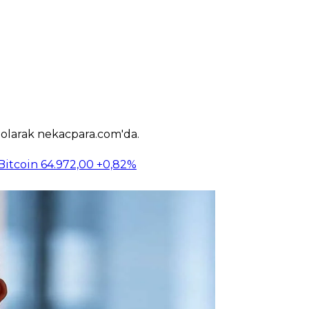
k olarak nekacpara.com'da.
Bitcoin
64.972,00
+0,82%