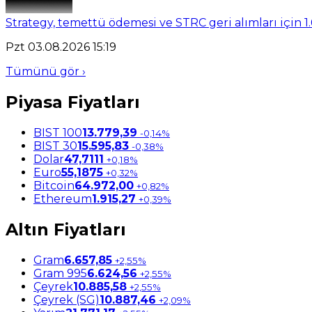
Strategy, temettü ödemesi ve STRC geri alımları için 1.
Pzt 03.08.2026 15:19
Tümünü gör ›
Piyasa Fiyatları
BIST 100
13.779,39
-0,14%
BIST 30
15.595,83
-0,38%
Dolar
47,7111
+0,18%
Euro
55,1875
+0,32%
Bitcoin
64.972,00
+0,82%
Ethereum
1.915,27
+0,39%
Altın Fiyatları
Gram
6.657,85
+2,55%
Gram 995
6.624,56
+2,55%
Çeyrek
10.885,58
+2,55%
Çeyrek (SG)
10.887,46
+2,09%