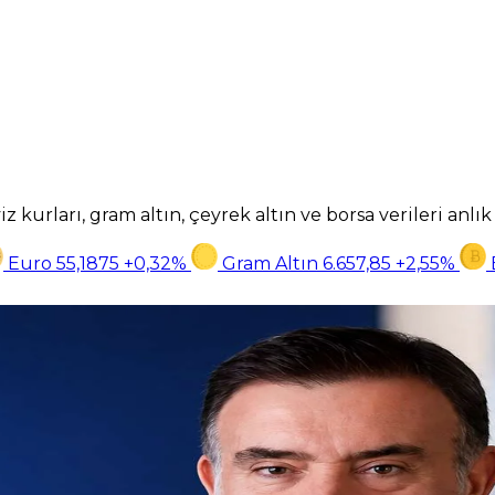
z kurları, gram altın, çeyrek altın ve borsa verileri anlı
Euro
55,1875
+0,32%
Gram Altın
6.657,85
+2,55%