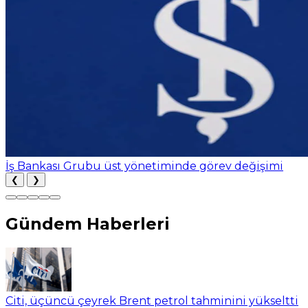
Citi, üçüncü çeyrek Brent petrol tahminini yükseltti
❮
❯
Gündem Haberleri
Citi, üçüncü çeyrek Brent petrol tahminini yükseltti