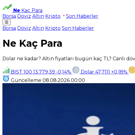
Ne
Kaç Para
Borsa
Döviz
Altın
Kripto
Son Haberler
☰
Borsa
Döviz
Altın
Kripto
Son Haberler
Ne Kaç Para
Dolar ne kadar? Altın fiyatları bugün kaç TL? Canlı dövi
BIST 100
13.779,39
-0,14%
Dolar
47,7111
+0,18%
Güncelleme
08.08.2026
00:00