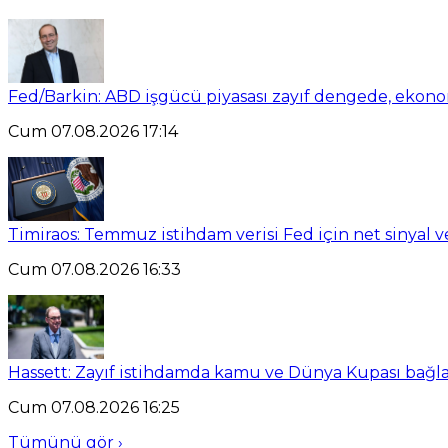
Fed/Barkin: ABD işgücü piyasası zayıf dengede, ekon
Cum 07.08.2026 17:14
Timiraos: Temmuz istihdam verisi Fed için net sinyal 
Cum 07.08.2026 16:33
Hassett: Zayıf istihdamda kamu ve Dünya Kupası bağlant
Cum 07.08.2026 16:25
Tümünü gör ›