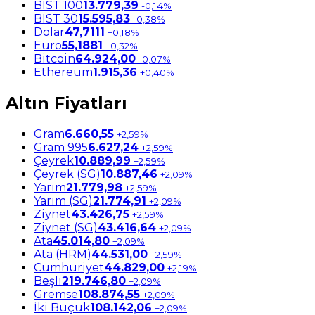
BIST 100
13.779,39
-0,14%
BIST 30
15.595,83
-0,38%
Dolar
47,7111
+0,18%
Euro
55,1881
+0,32%
Bitcoin
64.924,00
-0,07%
Ethereum
1.915,36
+0,40%
Altın Fiyatları
Gram
6.660,55
+2,59%
Gram 995
6.627,24
+2,59%
Çeyrek
10.889,99
+2,59%
Çeyrek (SG)
10.887,46
+2,09%
Yarım
21.779,98
+2,59%
Yarım (SG)
21.774,91
+2,09%
Ziynet
43.426,75
+2,59%
Ziynet (SG)
43.416,64
+2,09%
Ata
45.014,80
+2,09%
Ata (HRM)
44.531,00
+2,59%
Cumhuriyet
44.829,00
+2,19%
Beşli
219.746,80
+2,09%
Gremse
108.874,55
+2,09%
İki Buçuk
108.142,06
+2,09%