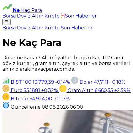
Ne
Kaç Para
Borsa
Döviz
Altın
Kripto
Son Haberler
☰
Borsa
Döviz
Altın
Kripto
Son Haberler
Ne Kaç Para
Dolar ne kadar? Altın fiyatları bugün kaç TL? Canlı
döviz kurları, gram altın, çeyrek altın ve borsa verileri
anlık olarak nekacpara.com'da.
BIST 100
13.779,39
-0,14%
Dolar
47,7111
+0,18%
Euro
55,1881
+0,32%
Gram Altın
6.660,55
+2,59%
Bitcoin
64.924,00
-0,07%
Güncelleme
08.08.2026
06:00