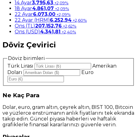
14 Ayar
3.795,63
+2,09%
18 Ayar
4.861,07
+2,09%
22 Ayar
6.073,00
+2,09%
22 Ayar (HRM)
6.252,94
+2,60%
Ons (TL)
207.152,76
+2,62%
Ons (USD)
4.341,81
+2,40%
Döviz Çevirici
Döviz birimleri
Türk Lirası
Amerikan
Doları
Euro
Ne
Kaç Para
Dolar, euro, gram altın, çeyrek altın, BIST 100, Bitcoin
ve yüzlerce enstrümanın anlık fiyatlarını tek ekranda
takip edin. Güncel piyasa haberleri ve haftalık
grafiklerle finansal kararlarınızı güvenle verin.
Piyasalar