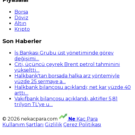
Borsa
Döviz
Altın
Kripto
Son Haberler
İş Bankası Grubu üst yönetiminde görev
değişimi…
Citi, üçüncü çeyrek Brent petrol tahminini
yükseltti…
Halkbank'tan borsada halka arz yöntemiyle
yüzde 25 sermaye a…
Halkbank bilançosu açıklandı; net kar yüzde 40
arttı…
Vakıfbank bilançosu açıklandı, aktifler 5,81
trilyon TL'ye u…
© 2026 nekacpara.com
Ne
Kaç Para
Kullanım Şartları
Gizlilik
Çerez Politikası