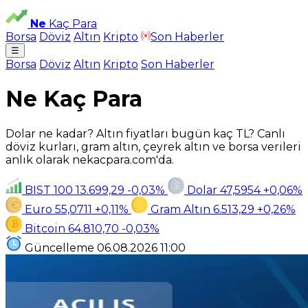
Ne
Kaç Para
Borsa
Döviz
Altın
Kripto
Son Haberler
☰
Borsa
Döviz
Altın
Kripto
Son Haberler
Ne Kaç Para
Dolar ne kadar? Altın fiyatları bugün kaç TL? Canlı
döviz kurları, gram altın, çeyrek altın ve borsa verileri
anlık olarak nekacpara.com'da.
BIST 100
13.699,29
-0,03%
Dolar
47,5954
+0,06%
Euro
55,0711
+0,11%
Gram Altın
6.513,29
+0,26%
Bitcoin
64.810,70
-0,03%
Güncelleme
06.08.2026
11:00