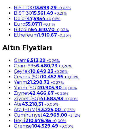
BIST 100
13.699,29
-0,03%
BIST 30
15.561,49
+0,21%
Dolar
47,5954
+0,06%
Euro
55,0711
+0,11%
Bitcoin
64.810,70
-0,03%
Ethereum
1.910,67
-0,36%
Altın Fiyatları
Gram
6.513,29
+0,26%
Gram 995
6.480,73
+0,26%
Çeyrek
10.649,23
+0,26%
Çeyrek (SG)
10.452,95
+0,00%
Yarım
21.298,72
+0,27%
Yarım (SG)
20.905,90
+0,00%
Ziynet
42.466,67
+0,26%
Ziynet (SG)
41.683,93
+0,00%
Ata
43.218,31
+0,00%
Ata (HRM)
43.225,00
+0,23%
Cumhuriyet
42.969,00
+3,12%
Beşli
210.976,95
+0,00%
Gremse
104.529,49
+0,00%