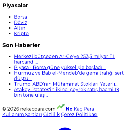
Piyasalar
Borsa
Döviz
Altın
Kripto
Son Haberler
Merkezi bütçeden Ar-Ge'ye 253,5 milyar TL
harcandı…
Piyasa - Borsa güne yükselişle başladı…
Hürmüz ve Bab el-Mendeb'de gemi trafiği sert
düştü…
Trump: ABD'nin Mühimmat Stokları Yeterli…
Atakey Patates'in ikinci çeyrek satış hacmi 19
bin tona ulaş…
© 2026 nekacpara.com
Ne
Kaç Para
Kullanım Şartları
Gizlilik
Çerez Politikası