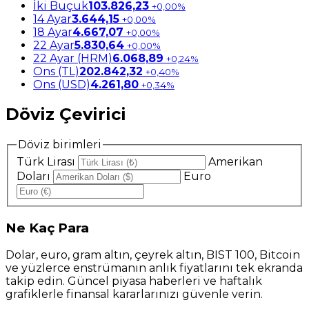
İki Buçuk
103.826,23
+0,00%
14 Ayar
3.644,15
+0,00%
18 Ayar
4.667,07
+0,00%
22 Ayar
5.830,64
+0,00%
22 Ayar (HRM)
6.068,89
+0,24%
Ons (TL)
202.842,32
+0,40%
Ons (USD)
4.261,80
+0,34%
Döviz Çevirici
Döviz birimleri
Türk Lirası
Amerikan
Doları
Euro
Ne
Kaç Para
Dolar, euro, gram altın, çeyrek altın, BIST 100, Bitcoin
ve yüzlerce enstrümanın anlık fiyatlarını tek ekranda
takip edin. Güncel piyasa haberleri ve haftalık
grafiklerle finansal kararlarınızı güvenle verin.