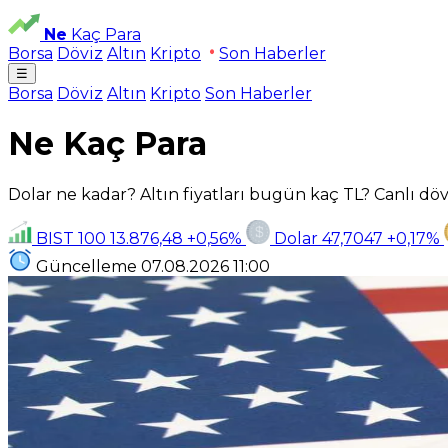
Ne
Kaç Para
Borsa
Döviz
Altın
Kripto
Son Haberler
☰
Borsa
Döviz
Altın
Kripto
Son Haberler
Ne Kaç Para
Dolar ne kadar? Altın fiyatları bugün kaç TL? Canlı dövi
BIST 100
13.876,48
+0,56%
Dolar
47,7047
+0,17%
Güncelleme
07.08.2026
11:00