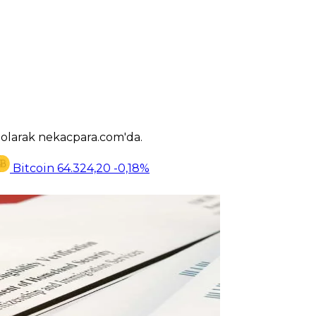
k olarak nekacpara.com'da.
Bitcoin
64.324,20
-0,18%