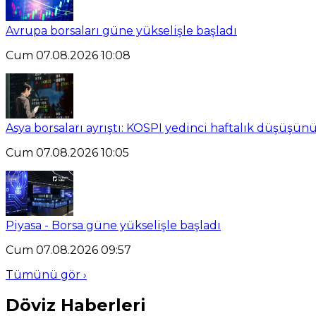
Avrupa borsaları güne yükselişle başladı
Cum 07.08.2026 10:08
Asya borsaları ayrıştı: KOSPI yedinci haftalık düşüşün
Cum 07.08.2026 10:05
Piyasa - Borsa güne yükselişle başladı
Cum 07.08.2026 09:57
Tümünü gör ›
Döviz Haberleri