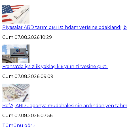
Piyasalar ABD tarım dışı istihdam verisine odaklandı; b
Cum 07.08.2026 10:29
Fransa'da işsizlik yaklaşık 6 yılın zirvesine çıktı
Cum 07.08.2026 09:09
BofA, ABD-Japonya müdahalesinin ardından yen tahmi
Cum 07.08.2026 07:56
Tümünü gör ›