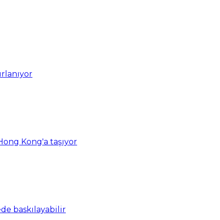
ırlanıyor
Hong Kong'a taşıyor
ede baskılayabilir