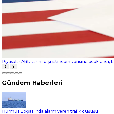
Piyasalar ABD tarım dışı istihdam verisine odaklandı; b
❮
❯
Gündem Haberleri
Hürmüz Boğazı'nda alarm veren trafik düşüşü