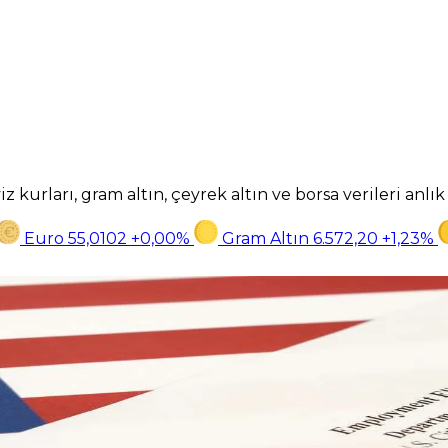
z kurları, gram altın, çeyrek altın ve borsa verileri anlı
Euro
55,0102
+0,00%
Gram Altın
6.572,20
+1,23%