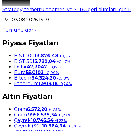
Strategy, temettü ödemesi ve STRC geri alımları için 1.
Pzt 03.08.2026 15:19
Tümünü gör ›
Piyasa Fiyatları
BIST 100
13.876,48
+0,56%
BIST 30
15.729,04
+0,47%
Dolar
47,7047
+0,17%
Euro
55,0102
+0,00%
Bitcoin
64.324,20
-0,18%
Ethereum
1.903,18
-0,24%
Altın Fiyatları
Gram
6.572,20
+1,23%
Gram 995
6.539,34
+1,23%
Çeyrek
10.745,54
+1,23%
Çeyrek (SG)
10.664,34
+0,00%