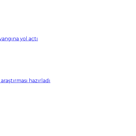
 yangına yol açtı
araştırması hazırladı