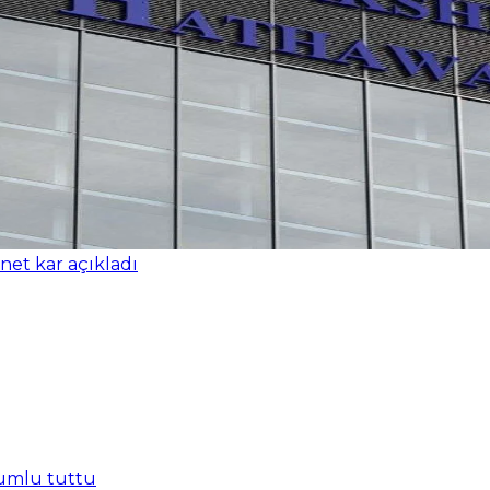
ci bütçeyi onayladı
rumlu tuttu