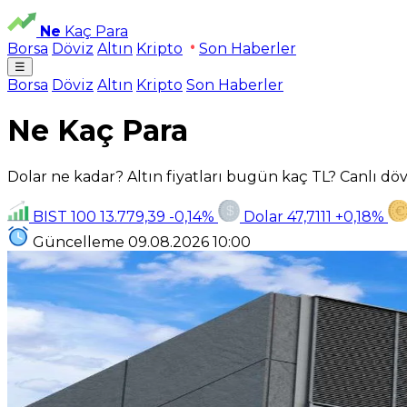
Ne
Kaç Para
Borsa
Döviz
Altın
Kripto
Son Haberler
☰
Borsa
Döviz
Altın
Kripto
Son Haberler
Ne Kaç Para
Dolar ne kadar? Altın fiyatları bugün kaç TL? Canlı dövi
BIST 100
13.779,39
-0,14%
Dolar
47,7111
+0,18%
Güncelleme
09.08.2026
10:00