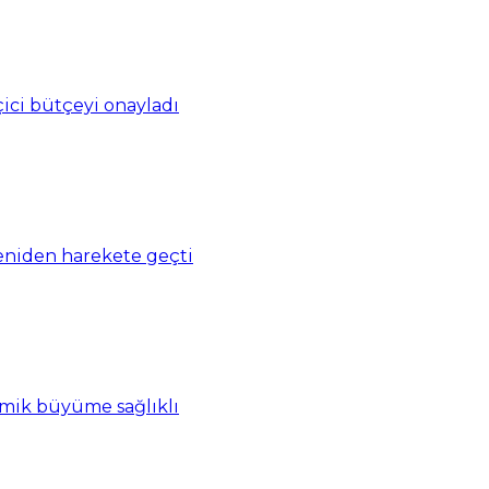
ci bütçeyi onayladı
eniden harekete geçti
omik büyüme sağlıklı