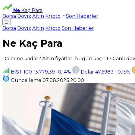
Ne
Kaç Para
Borsa
Döviz
Altın
Kripto
Son Haberler
☰
Borsa
Döviz
Altın
Kripto
Son Haberler
Ne Kaç Para
Dolar ne kadar? Altın fiyatları bugün kaç TL? Canlı dövi
BIST 100
13.779,39
-0,14%
Dolar
47,6983
+0,15%
Güncelleme
07.08.2026
20:00