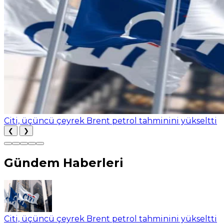
Citi, üçüncü çeyrek Brent petrol tahminini yükseltti
❮
❯
Gündem Haberleri
Citi, üçüncü çeyrek Brent petrol tahminini yükseltti