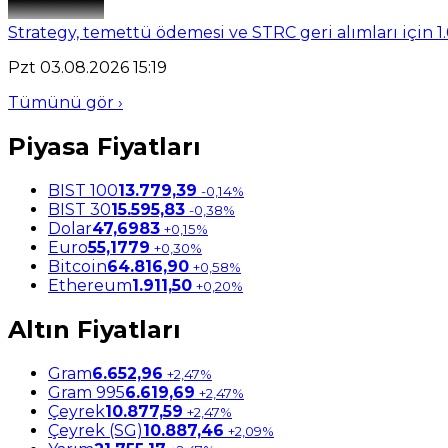
Strategy, temettü ödemesi ve STRC geri alımları için 1.
Pzt 03.08.2026 15:19
Tümünü gör ›
Piyasa Fiyatları
BIST 100
13.779,39
-0,14%
BIST 30
15.595,83
-0,38%
Dolar
47,6983
+0,15%
Euro
55,1779
+0,30%
Bitcoin
64.816,90
+0,58%
Ethereum
1.911,50
+0,20%
Altın Fiyatları
Gram
6.652,96
+2,47%
Gram 995
6.619,69
+2,47%
Çeyrek
10.877,59
+2,47%
Çeyrek (SG)
10.887,46
+2,09%