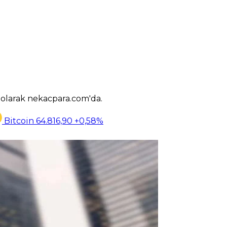
k olarak nekacpara.com'da.
Bitcoin
64.816,90
+0,58%