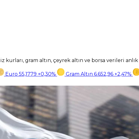
z kurları, gram altın, çeyrek altın ve borsa verileri anlı
Euro
55,1779
+0,30%
Gram Altın
6.652,96
+2,47%