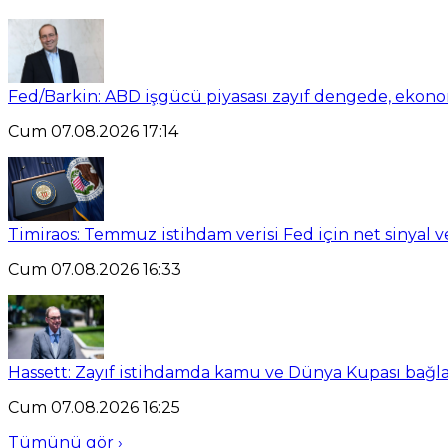
Fed/Barkin: ABD işgücü piyasası zayıf dengede, ekon
Cum 07.08.2026 17:14
Timiraos: Temmuz istihdam verisi Fed için net sinyal 
Cum 07.08.2026 16:33
Hassett: Zayıf istihdamda kamu ve Dünya Kupası bağlant
Cum 07.08.2026 16:25
Tümünü gör ›