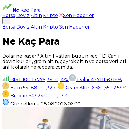
Ne
Kaç Para
Borsa
Döviz
Altın
Kripto
Son Haberler
☰
Borsa
Döviz
Altın
Kripto
Son Haberler
Ne Kaç Para
Dolar ne kadar? Altın fiyatları bugün kaç TL? Canlı
döviz kurları, gram altın, çeyrek altın ve borsa verileri
anlık olarak nekacpara.com'da.
BIST 100
13.779,39
-0,14%
Dolar
47,7111
+0,18%
Euro
55,1881
+0,32%
Gram Altın
6.660,55
+2,59%
Bitcoin
64.924,00
-0,07%
Güncelleme
08.08.2026
06:00