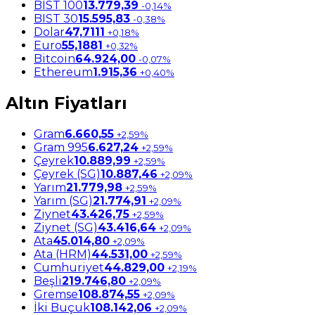
BIST 100
13.779,39
-0,14%
BIST 30
15.595,83
-0,38%
Dolar
47,7111
+0,18%
Euro
55,1881
+0,32%
Bitcoin
64.924,00
-0,07%
Ethereum
1.915,36
+0,40%
Altın Fiyatları
Gram
6.660,55
+2,59%
Gram 995
6.627,24
+2,59%
Çeyrek
10.889,99
+2,59%
Çeyrek (SG)
10.887,46
+2,09%
Yarım
21.779,98
+2,59%
Yarım (SG)
21.774,91
+2,09%
Ziynet
43.426,75
+2,59%
Ziynet (SG)
43.416,64
+2,09%
Ata
45.014,80
+2,09%
Ata (HRM)
44.531,00
+2,59%
Cumhuriyet
44.829,00
+2,19%
Beşli
219.746,80
+2,09%
Gremse
108.874,55
+2,09%
İki Buçuk
108.142,06
+2,09%