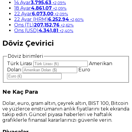
14 Ayar
3.795,63
+2,09%
18 Ayar
4.861,07
+2,09%
22 Ayar
6.073,00
+2,09%
22 Ayar (HRM)
6.252,94
+2,60%
Ons (TL)
207.152,76
+2,62%
Ons (USD)
4.341,81
+2,40%
Döviz Çevirici
Döviz birimleri
Türk Lirası
Amerikan
Doları
Euro
Ne
Kaç Para
Dolar, euro, gram altın, çeyrek altın, BIST 100, Bitcoin
ve yüzlerce enstrümanın anlık fiyatlarını tek ekranda
takip edin. Güncel piyasa haberleri ve haftalık
grafiklerle finansal kararlarınızı güvenle verin.
Piyasalar