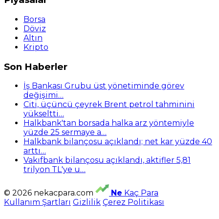
Borsa
Döviz
Altın
Kripto
Son Haberler
İş Bankası Grubu üst yönetiminde görev
değişimi…
Citi, üçüncü çeyrek Brent petrol tahminini
yükseltti…
Halkbank'tan borsada halka arz yöntemiyle
yüzde 25 sermaye a…
Halkbank bilançosu açıklandı; net kar yüzde 40
arttı…
Vakıfbank bilançosu açıklandı, aktifler 5,81
trilyon TL'ye u…
© 2026 nekacpara.com
Ne
Kaç Para
Kullanım Şartları
Gizlilik
Çerez Politikası