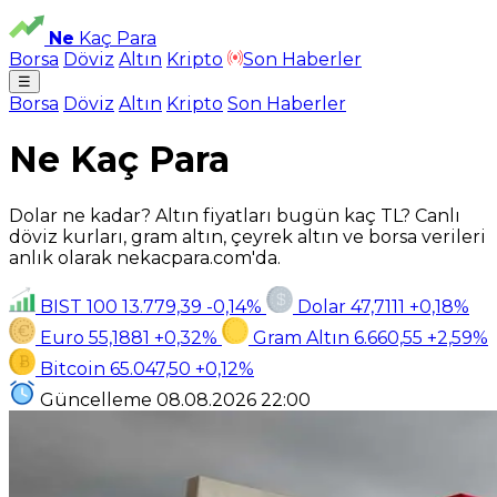
Ne
Kaç Para
Borsa
Döviz
Altın
Kripto
Son Haberler
☰
Borsa
Döviz
Altın
Kripto
Son Haberler
Ne Kaç Para
Dolar ne kadar? Altın fiyatları bugün kaç TL? Canlı
döviz kurları, gram altın, çeyrek altın ve borsa verileri
anlık olarak nekacpara.com'da.
BIST 100
13.779,39
-0,14%
Dolar
47,7111
+0,18%
Euro
55,1881
+0,32%
Gram Altın
6.660,55
+2,59%
Bitcoin
65.047,50
+0,12%
Güncelleme
08.08.2026
22:00