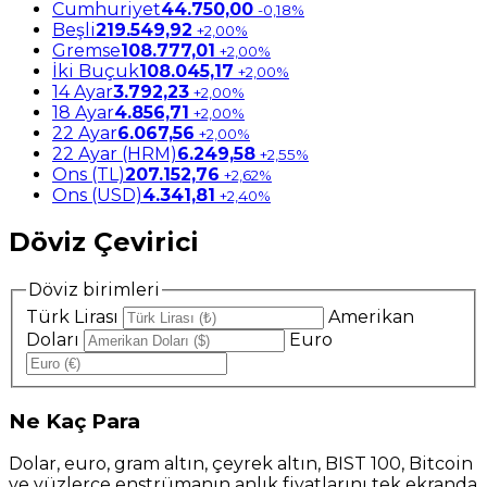
Cumhuriyet
44.750,00
-0,18%
Beşli
219.549,92
+2,00%
Gremse
108.777,01
+2,00%
İki Buçuk
108.045,17
+2,00%
14 Ayar
3.792,23
+2,00%
18 Ayar
4.856,71
+2,00%
22 Ayar
6.067,56
+2,00%
22 Ayar (HRM)
6.249,58
+2,55%
Ons (TL)
207.152,76
+2,62%
Ons (USD)
4.341,81
+2,40%
Döviz Çevirici
Döviz birimleri
Türk Lirası
Amerikan
Doları
Euro
Ne
Kaç Para
Dolar, euro, gram altın, çeyrek altın, BIST 100, Bitcoin
ve yüzlerce enstrümanın anlık fiyatlarını tek ekranda