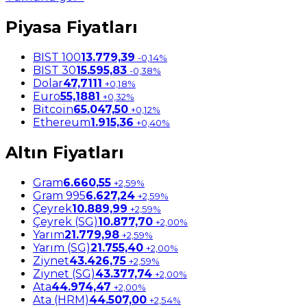
Piyasa Fiyatları
BIST 100
13.779,39
-0,14%
BIST 30
15.595,83
-0,38%
Dolar
47,7111
+0,18%
Euro
55,1881
+0,32%
Bitcoin
65.047,50
+0,12%
Ethereum
1.915,36
+0,40%
Altın Fiyatları
Gram
6.660,55
+2,59%
Gram 995
6.627,24
+2,59%
Çeyrek
10.889,99
+2,59%
Çeyrek (SG)
10.877,70
+2,00%
Yarım
21.779,98
+2,59%
Yarım (SG)
21.755,40
+2,00%
Ziynet
43.426,75
+2,59%
Ziynet (SG)
43.377,74
+2,00%
Ata
44.974,47
+2,00%
Ata (HRM)
44.507,00
+2,54%