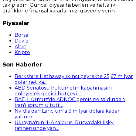
takip edin. Güncel piyasa haberleri ve haftalık
grafiklerle finansal kararlarınızı güvenle verin.
Piyasalar
Borsa
Döviz
Altın
Kripto
Son Haberler
Berkshire Hathaway ikinci çeyrekte 25,67 milyar
dolar net ka…
ABD Senatosu hükümetin kapanmasını
önleyecek geçici bütçeyi …
BAE, Hürmüz'de ADNOC gemisine saldırıdan
İran'ı sorumlu tutt…
Nvidia'dan Lancium'a 3 milyar dolara kadar
yatırım…
Ukrayna'nın İHA saldırısı Rusya'daki Ilsky
rafinerisinde yan…