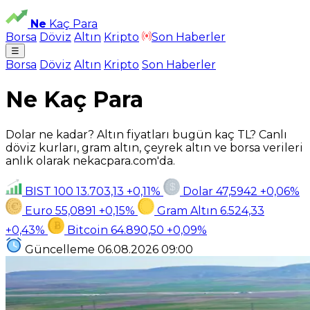
Ne
Kaç Para
Borsa
Döviz
Altın
Kripto
Son Haberler
☰
Borsa
Döviz
Altın
Kripto
Son Haberler
Ne Kaç Para
Dolar ne kadar? Altın fiyatları bugün kaç TL? Canlı
döviz kurları, gram altın, çeyrek altın ve borsa verileri
anlık olarak nekacpara.com'da.
BIST 100
13.703,13
+0,11%
Dolar
47,5942
+0,06%
Euro
55,0891
+0,15%
Gram Altın
6.524,33
+0,43%
Bitcoin
64.890,50
+0,09%
Güncelleme
06.08.2026
09:00