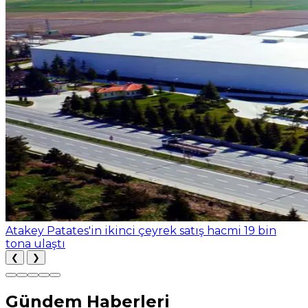
Atakey Patates'in ikinci çeyrek satış hacmi 19 bin
tona ulaştı
❮
❯
Gündem Haberleri