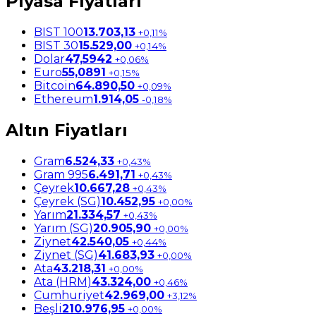
Piyasa Fiyatları
BIST 100
13.703,13
+0,11%
BIST 30
15.529,00
+0,14%
Dolar
47,5942
+0,06%
Euro
55,0891
+0,15%
Bitcoin
64.890,50
+0,09%
Ethereum
1.914,05
-0,18%
Altın Fiyatları
Gram
6.524,33
+0,43%
Gram 995
6.491,71
+0,43%
Çeyrek
10.667,28
+0,43%
Çeyrek (SG)
10.452,95
+0,00%
Yarım
21.334,57
+0,43%
Yarım (SG)
20.905,90
+0,00%
Ziynet
42.540,05
+0,44%
Ziynet (SG)
41.683,93
+0,00%
Ata
43.218,31
+0,00%
Ata (HRM)
43.324,00
+0,46%
Cumhuriyet
42.969,00
+3,12%
Beşli
210.976,95
+0,00%