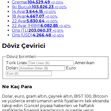
Gremse
104.529,49
+0,00%
İki Buçuk
103.826,23
+0,00%
14 Ayar
3.644,15
+0,00%
18 Ayar
4.667,07
+0,00%
22 Ayar
5.830,64
+0,00%
22 Ayar (HRM)
6.082,85
+0,47%
Ons (TL)
203.060,37
+0,51%
Ons (USD)
4.266,48
+0,45%
Döviz Çevirici
Döviz birimleri
Türk Lirası
Amerikan
Doları
Euro
Ne
Kaç Para
Dolar, euro, gram altın, çeyrek altın, BIST 100, Bitcoin
ve yüzlerce enstrümanın anlık fiyatlarını tek ekranda
takip edin. Güncel piyasa haberleri ve haftalık
grafiklerle finansal kararlarınızı güvenle verin.