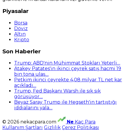
Piyasalar
Borsa
Döviz
Altın
Kripto
Son Haberler
Trump: ABD'nin Mühimmat Stokları Yeterli…
Atakey Patates'in ikinci çeyrek satış hacmi 19
bin tona ulaş…
Petkim ikinci çeyrekte 4,08 milyar TL net kar
açıkladı…
Trump, Fed Başkanı Warsh ile sık sık
görüşüyor…
Beyaz Saray Trump ile Hegseth'in tartıştığı
iddialarını yala…
© 2026 nekacpara.com
Ne
Kaç Para
Kullanım Şartları
Gizlilik
Çerez Politikası