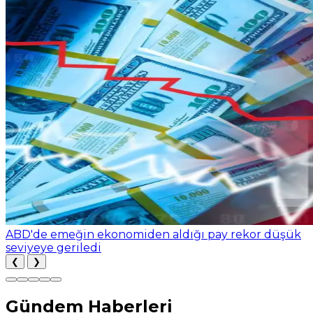
ABD'de emeğin ekonomiden aldığı pay rekor düşük
seviyeye geriledi
❮
❯
Gündem Haberleri