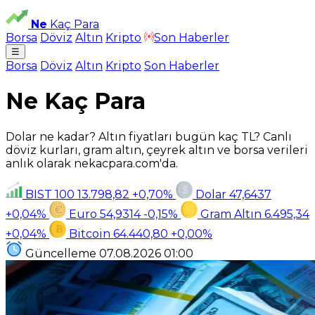
Ne
Kaç Para
Borsa
Döviz
Altın
Kripto
Son Haberler
☰
Borsa
Döviz
Altın
Kripto
Son Haberler
Ne Kaç Para
Dolar ne kadar? Altın fiyatları bugün kaç TL? Canlı
döviz kurları, gram altın, çeyrek altın ve borsa verileri
anlık olarak nekacpara.com'da.
BIST 100
13.798,82
+0,70%
Dolar
47,6437
+0,04%
Euro
54,9314
-0,15%
Gram Altın
6.495,34
+0,04%
Bitcoin
64.440,80
+0,00%
Güncelleme
07.08.2026
01:00