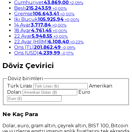
Cumhuriyet
43.869,00
+2,09%
Beşli
215.243,59
+0,00%
Gremse
106.643,41
+0,00%
İki Buçuk
105.925,94
+0,00%
14 Ayar
3.717,84
+0,00%
18 Ayar
4.761,45
+0,00%
22 Ayar
5.948,55
+0,00%
22 Ayar (HRM)
6.108,40
+0,23%
Ons (TL)
201.862,49
-0,09%
Ons (USD)
4.239,99
-0,17%
Döviz Çevirici
Döviz birimleri
Türk Lirası
Amerikan
Doları
Euro
Ne
Kaç Para
Dolar, euro, gram altın, çeyrek altın, BIST 100, Bitcoin
ve yüzlerce enstrümanın anlık fiyatlarını tek ekranda