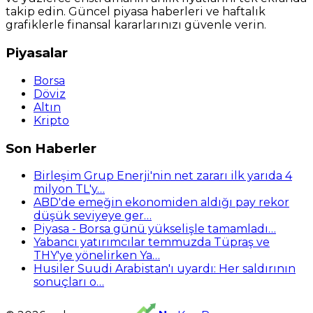
takip edin. Güncel piyasa haberleri ve haftalık
grafiklerle finansal kararlarınızı güvenle verin.
Piyasalar
Borsa
Döviz
Altın
Kripto
Son Haberler
Birleşim Grup Enerji'nin net zararı ilk yarıda 4
milyon TL'y…
ABD'de emeğin ekonomiden aldığı pay rekor
düşük seviyeye ger…
Piyasa - Borsa günü yükselişle tamamladı…
Yabancı yatırımcılar temmuzda Tüpraş ve
THY'ye yönelirken Ya…
Husiler Suudi Arabistan'ı uyardı: Her saldırının
sonuçları o…