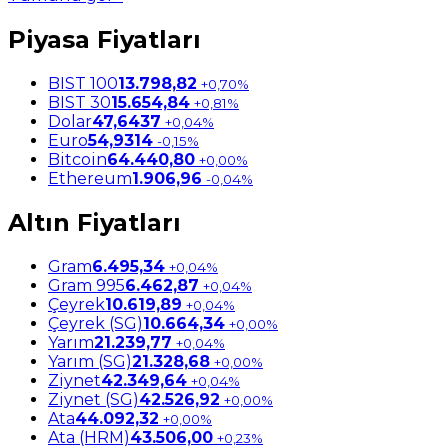
Piyasa Fiyatları
BIST 100
13.798,82
+0,70%
BIST 30
15.654,84
+0,81%
Dolar
47,6437
+0,04%
Euro
54,9314
-0,15%
Bitcoin
64.440,80
+0,00%
Ethereum
1.906,96
-0,04%
Altın Fiyatları
Gram
6.495,34
+0,04%
Gram 995
6.462,87
+0,04%
Çeyrek
10.619,89
+0,04%
Çeyrek (SG)
10.664,34
+0,00%
Yarım
21.239,77
+0,04%
Yarım (SG)
21.328,68
+0,00%
Ziynet
42.349,64
+0,04%
Ziynet (SG)
42.526,92
+0,00%
Ata
44.092,32
+0,00%
Ata (HRM)
43.506,00
+0,23%