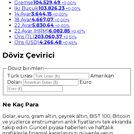
Gremse
104.529,49
+0,00%
İki Buçuk
103.826,23
+0,00%
14 Ayar
3.644,15
+0,00%
18 Ayar
4.667,07
+0,00%
22 Ayar
5.830,64
+0,00%
22 Ayar (HRM)
6.082,85
+0,47%
Ons (TL)
203.060,37
+0,51%
Ons (USD)
4.266,48
+0,45%
Döviz Çevirici
Döviz birimleri
Türk Lirası
Amerikan
Doları
Euro
Ne
Kaç Para
Dolar, euro, gram altın, çeyrek altın, BIST 100, Bitcoin
ve yüzlerce enstrümanın anlık fiyatlarını tek ekranda
takip edin. Güncel piyasa haberleri ve haftalık
grafiklerle finansal kararlarınızı güvenle verin.