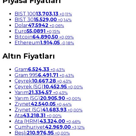
Piyasa Fiyatları
BIST 100
13.703,13
+0,11%
BIST 30
15.529,00
+0,14%
Dolar
47,5942
+0,06%
Euro
55,0891
+0,15%
Bitcoin
64.890,50
+0,09%
Ethereum
1.914,05
-0,18%
Altın Fiyatları
Gram
6.524,33
+0,43%
Gram 995
6.491,71
+0,43%
Çeyrek
10.667,28
+0,43%
Çeyrek (SG)
10.452,95
+0,00%
Yarım
21.334,57
+0,43%
Yarım (SG)
20.905,90
+0,00%
Ziynet
42.540,05
+0,44%
Ziynet (SG)
41.683,93
+0,00%
Ata
43.218,31
+0,00%
Ata (HRM)
43.324,00
+0,46%
Cumhuriyet
42.969,00
+3,12%
Beşli
210.976,95
+0,00%