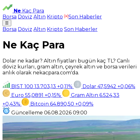
Ne
Kaç Para
Borsa
Döviz
Altın
Kripto
Son Haberler
☰
Borsa
Döviz
Altın
Kripto
Son Haberler
Ne Kaç Para
Dolar ne kadar? Altın fiyatları bugün kaç TL? Canlı
döviz kurları, gram altın, çeyrek altın ve borsa verileri
anlık olarak nekacpara.com'da.
BIST 100
13.703,13
+0,11%
Dolar
47,5942
+0,06%
Euro
55,0891
+0,15%
Gram Altın
6.524,33
+0,43%
Bitcoin
64.890,50
+0,09%
Güncelleme
06.08.2026
09:00