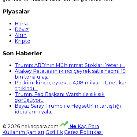
Piyasalar
Borsa
Döviz
Altın
Kripto
Son Haberler
Trump: ABD'nin Mühimmat Stokları Yeterli…
Atakey Patates'in ikinci çeyrek satış hacmi 19
bin tona ulaş…
Petkim ikinci çeyrekte 4,08 milyar TL net kar
açıkladı…
Trump, Fed Başkanı Warsh ile sık sık
görüşüyor…
Beyaz Saray Trump ile Hegseth'in tartıştığı
iddialarını yala…
© 2026 nekacpara.com
Ne
Kaç Para
Kullanım Şartları
Gizlilik
Çerez Politikası