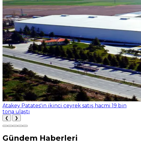
Atakey Patates'in ikinci çeyrek satış hacmi 19 bin
tona ulaştı
❮
❯
Gündem Haberleri