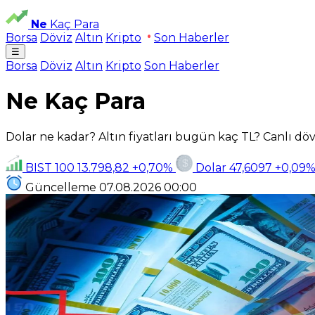
Ne
Kaç Para
Borsa
Döviz
Altın
Kripto
Son Haberler
☰
Borsa
Döviz
Altın
Kripto
Son Haberler
Ne Kaç Para
Dolar ne kadar? Altın fiyatları bugün kaç TL? Canlı dövi
BIST 100
13.798,82
+0,70%
Dolar
47,6097
+0,09
Güncelleme
07.08.2026
00:00