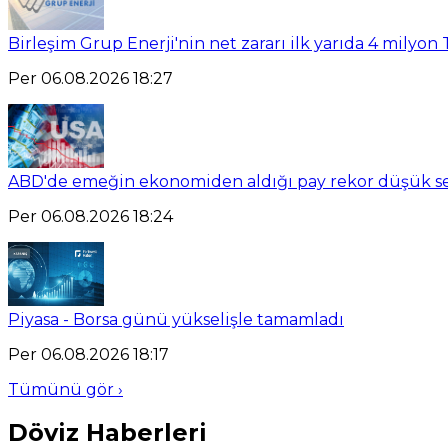
Birleşim Grup Enerji'nin net zararı ilk yarıda 4 milyon 
Per 06.08.2026 18:27
ABD'de emeğin ekonomiden aldığı pay rekor düşük se
Per 06.08.2026 18:24
Piyasa - Borsa günü yükselişle tamamladı
Per 06.08.2026 18:17
Tümünü gör ›
Döviz Haberleri