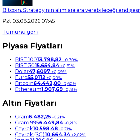
Bitcoin, Strategy'nin alımlara ara verebileceği endişesi
Pzt 03.08.2026 07:45
Tümünü gör ›
Piyasa Fiyatları
BIST 100
13.798,82
+0,70%
BIST 30
15.654,84
+0,81%
Dolar
47,6097
+0,09%
Euro
55,0112
+0,00%
Bitcoin
64.442,00
-0,60%
Ethereum
1.907,69
-0,51%
Altın Fiyatları
Gram
6.482,25
-0,21%
Gram 995
6.449,84
-0,21%
Çeyrek
10.598,48
-0,21%
Çeyrek (SG)
10.664,34
+2,02%