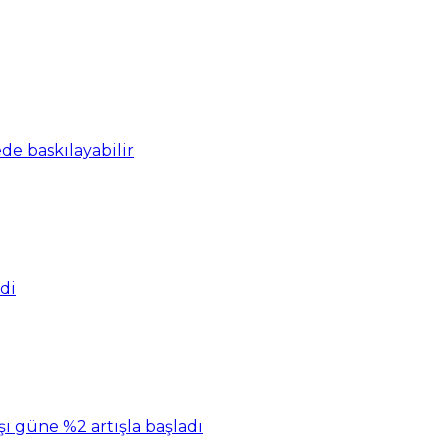
ede baskılayabilir
di
şı güne %2 artışla başladı