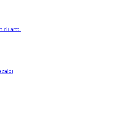
ırlı arttı
azaldı