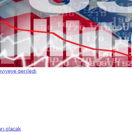
viyeye geriledi
arı olacak