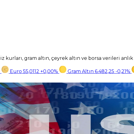
z kurları, gram altın, çeyrek altın ve borsa verileri anlı
%
Euro
55,0112
+0,00%
Gram Altın
6.482,25
-0,21%