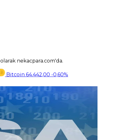
k olarak nekacpara.com'da.
Bitcoin
64.442,00
-0,60%