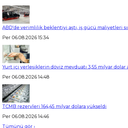
ABD'de verimlilik beklentiyi aştı, iş gücü maliyetleri sın
Per 06.08.2026 15:34
Yurt içi yerleşiklerin döviz mevduatı 3,55 milyar dolar 
Per 06.08.2026 14:48
TCMB rezervleri 164,45 milyar dolara yükseldi
Per 06.08.2026 14:46
Tümünü gör ›