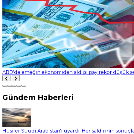
ABD'de emeğin ekonomiden aldığı pay rekor düşük se
❮
❯
Gündem Haberleri
Husiler Suudi Arabistan'ı uyardı: Her saldırının sonuçl