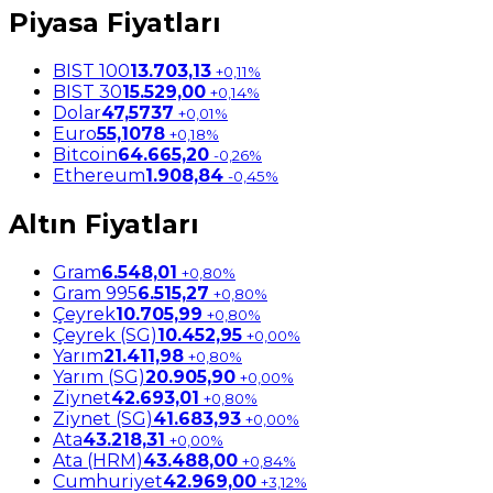
Piyasa Fiyatları
BIST 100
13.703,13
+0,11%
BIST 30
15.529,00
+0,14%
Dolar
47,5737
+0,01%
Euro
55,1078
+0,18%
Bitcoin
64.665,20
-0,26%
Ethereum
1.908,84
-0,45%
Altın Fiyatları
Gram
6.548,01
+0,80%
Gram 995
6.515,27
+0,80%
Çeyrek
10.705,99
+0,80%
Çeyrek (SG)
10.452,95
+0,00%
Yarım
21.411,98
+0,80%
Yarım (SG)
20.905,90
+0,00%
Ziynet
42.693,01
+0,80%
Ziynet (SG)
41.683,93
+0,00%
Ata
43.218,31
+0,00%
Ata (HRM)
43.488,00
+0,84%
Cumhuriyet
42.969,00
+3,12%