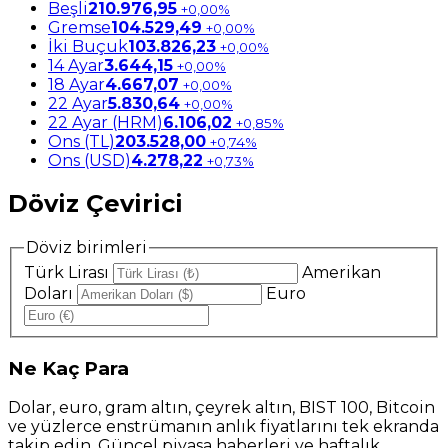
Beşli
210.976,95
+0,00%
Gremse
104.529,49
+0,00%
İki Buçuk
103.826,23
+0,00%
14 Ayar
3.644,15
+0,00%
18 Ayar
4.667,07
+0,00%
22 Ayar
5.830,64
+0,00%
22 Ayar (HRM)
6.106,02
+0,85%
Ons (TL)
203.528,00
+0,74%
Ons (USD)
4.278,22
+0,73%
Döviz Çevirici
Döviz birimleri
Türk Lirası
Amerikan
Doları
Euro
Ne
Kaç Para
Dolar, euro, gram altın, çeyrek altın, BIST 100, Bitcoin
ve yüzlerce enstrümanın anlık fiyatlarını tek ekranda
takip edin. Güncel piyasa haberleri ve haftalık