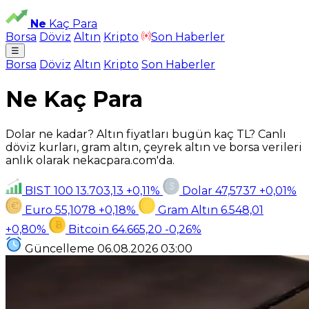
Ne
Kaç Para
Borsa
Döviz
Altın
Kripto
Son Haberler
☰
Borsa
Döviz
Altın
Kripto
Son Haberler
Ne Kaç Para
Dolar ne kadar? Altın fiyatları bugün kaç TL? Canlı
döviz kurları, gram altın, çeyrek altın ve borsa verileri
anlık olarak nekacpara.com'da.
BIST 100
13.703,13
+0,11%
Dolar
47,5737
+0,01%
Euro
55,1078
+0,18%
Gram Altın
6.548,01
+0,80%
Bitcoin
64.665,20
-0,26%
Güncelleme
06.08.2026
03:00