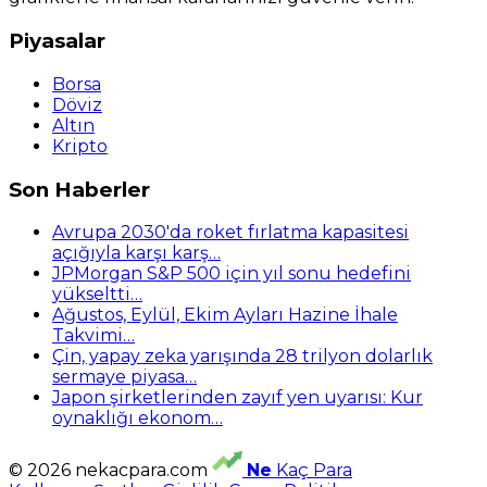
Piyasalar
Borsa
Döviz
Altın
Kripto
Son Haberler
Avrupa 2030'da roket fırlatma kapasitesi
açığıyla karşı karş…
JPMorgan S&P 500 için yıl sonu hedefini
yükseltti…
Ağustos, Eylül, Ekim Ayları Hazine İhale
Takvimi…
Çin, yapay zeka yarışında 28 trilyon dolarlık
sermaye piyasa…
Japon şirketlerinden zayıf yen uyarısı: Kur
oynaklığı ekonom…
© 2026 nekacpara.com
Ne
Kaç Para