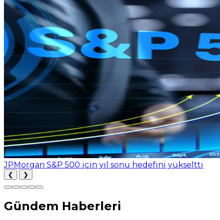
JPMorgan S&P 500 için yıl sonu hedefini yükseltti
❮
❯
Gündem Haberleri