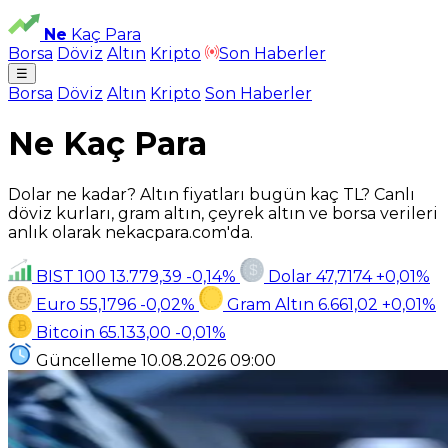
Ne
Kaç Para
Borsa
Döviz
Altın
Kripto
Son Haberler
☰
Borsa
Döviz
Altın
Kripto
Son Haberler
Ne Kaç Para
Dolar ne kadar? Altın fiyatları bugün kaç TL? Canlı
döviz kurları, gram altın, çeyrek altın ve borsa verileri
anlık olarak nekacpara.com'da.
BIST 100
13.779,39
-0,14%
Dolar
47,7174
+0,01%
Euro
55,1796
-0,02%
Gram Altın
6.661,02
+0,01%
Bitcoin
65.133,00
-0,01%
Güncelleme
10.08.2026
09:00