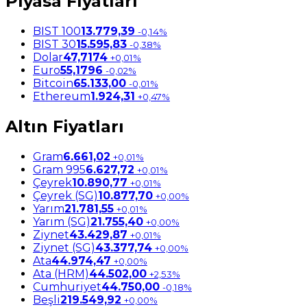
Piyasa Fiyatları
BIST 100
13.779,39
-0,14%
BIST 30
15.595,83
-0,38%
Dolar
47,7174
+0,01%
Euro
55,1796
-0,02%
Bitcoin
65.133,00
-0,01%
Ethereum
1.924,31
+0,47%
Altın Fiyatları
Gram
6.661,02
+0,01%
Gram 995
6.627,72
+0,01%
Çeyrek
10.890,77
+0,01%
Çeyrek (SG)
10.877,70
+0,00%
Yarım
21.781,55
+0,01%
Yarım (SG)
21.755,40
+0,00%
Ziynet
43.429,87
+0,01%
Ziynet (SG)
43.377,74
+0,00%
Ata
44.974,47
+0,00%
Ata (HRM)
44.502,00
+2,53%
Cumhuriyet
44.750,00
-0,18%
Beşli
219.549,92
+0,00%