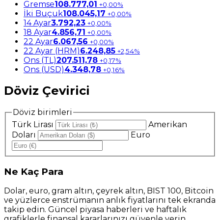
Gremse
108.777,01
+0,00%
İki Buçuk
108.045,17
+0,00%
14 Ayar
3.792,23
+0,00%
18 Ayar
4.856,71
+0,00%
22 Ayar
6.067,56
+0,00%
22 Ayar (HRM)
6.248,85
+2,54%
Ons (TL)
207.511,78
+0,17%
Ons (USD)
4.348,78
+0,16%
Döviz Çevirici
Döviz birimleri
Türk Lirası
Amerikan
Doları
Euro
Ne
Kaç Para
Dolar, euro, gram altın, çeyrek altın, BIST 100, Bitcoin
ve yüzlerce enstrümanın anlık fiyatlarını tek ekranda
takip edin. Güncel piyasa haberleri ve haftalık
grafiklerle finansal kararlarınızı güvenle verin.