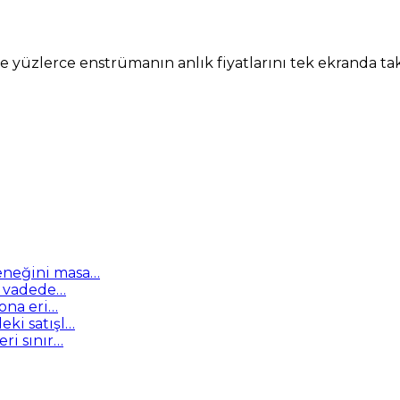
 ve yüzlerce enstrümanın anlık fiyatlarını tek ekranda ta
çeneğini masa…
sa vadede…
sona eri…
eki satışl…
eri sınır…