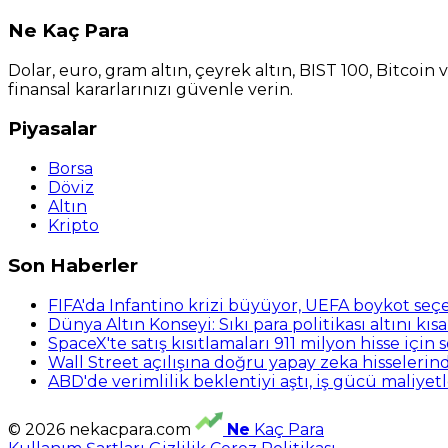
Ne
Kaç Para
Dolar, euro, gram altın, çeyrek altın, BIST 100, Bitcoin
finansal kararlarınızı güvenle verin.
Piyasalar
Borsa
Döviz
Altın
Kripto
Son Haberler
FIFA'da Infantino krizi büyüyor, UEFA boykot se
Dünya Altın Konseyi: Sıkı para politikası altını kı
SpaceX'te satış kısıtlamaları 911 milyon hisse için 
Wall Street açılışına doğru yapay zeka hisselerind
ABD'de verimlilik beklentiyi aştı, iş gücü maliyetl
© 2026 nekacpara.com
Ne
Kaç Para