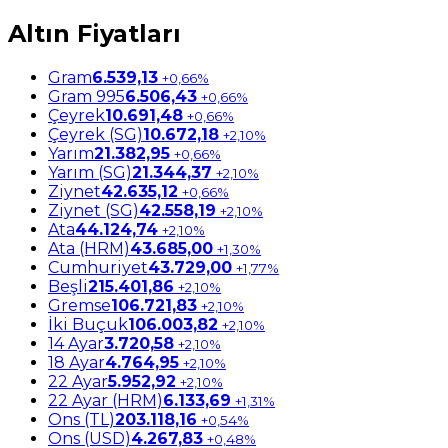
Altın Fiyatları
Gram
6.539,13
+0,66%
Gram 995
6.506,43
+0,66%
Çeyrek
10.691,48
+0,66%
Çeyrek (SG)
10.672,18
+2,10%
Yarım
21.382,95
+0,66%
Yarım (SG)
21.344,37
+2,10%
Ziynet
42.635,12
+0,66%
Ziynet (SG)
42.558,19
+2,10%
Ata
44.124,74
+2,10%
Ata (HRM)
43.685,00
+1,30%
Cumhuriyet
43.729,00
+1,77%
Beşli
215.401,86
+2,10%
Gremse
106.721,83
+2,10%
İki Buçuk
106.003,82
+2,10%
14 Ayar
3.720,58
+2,10%
18 Ayar
4.764,95
+2,10%
22 Ayar
5.952,92
+2,10%
22 Ayar (HRM)
6.133,69
+1,31%
Ons (TL)
203.118,16
+0,54%
Ons (USD)
4.267,83
+0,48%