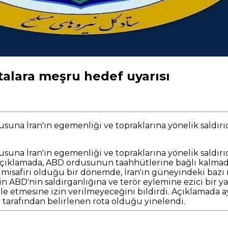
talara meşru hedef uyarısı
una İran'ın egemenliği ve topraklarına yönelik saldırıd
una İran'ın egemenliği ve topraklarına yönelik saldırıd
n açıklamada, ABD ordusunun taahhütlerine bağlı kalma
ın misafiri olduğu bir dönemde, İran'ın güneyindeki bazı no
in ABD'nin saldırganlığına ve terör eylemine ezici bir 
 etmesine izin verilmeyeceğini bildirdi. Açıklamada ay
 tarafından belirlenen rota olduğu yinelendi.