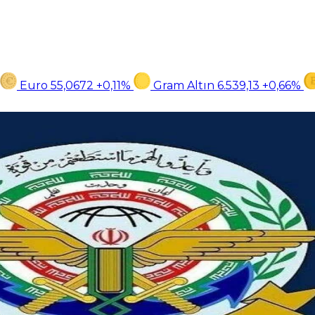
Euro
55,0672
+0,11%
Gram Altın
6.539,13
+0,66%