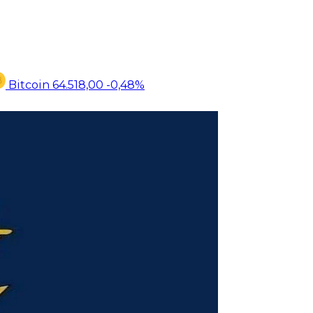
Bitcoin
64.518,00
-0,48%