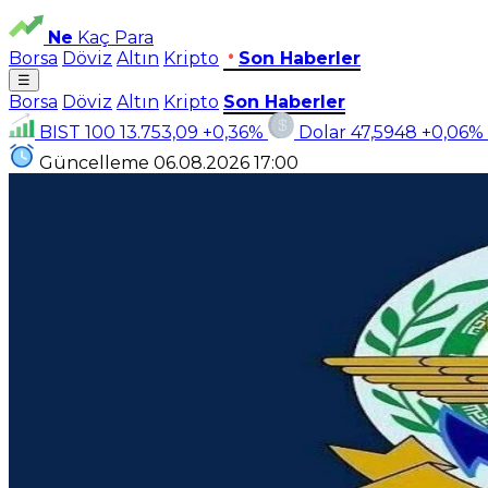
Ne
Kaç Para
Borsa
Döviz
Altın
Kripto
Son Haberler
☰
Borsa
Döviz
Altın
Kripto
Son Haberler
BIST 100
13.753,09
+0,36%
Dolar
47,5948
+0,06%
Güncelleme
06.08.2026
17:00