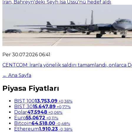
İran, Bahreyn'deki Şeyh İsa Üssü'nü hedef aldı
Per 30.07.2026 06:41
CENTCOM: İran'a yönelik saldırı tamamlandı, onlarca 
← Ana Sayfa
Piyasa Fiyatları
BIST 100
13.753,09
+0,36%
BIST 30
15.647,89
+0,77%
Dolar
47,5948
+0,06%
Euro
55,0672
+0,11%
Bitcoin
64.518,00
-0,48%
Ethereum
1.910,23
-0,38%