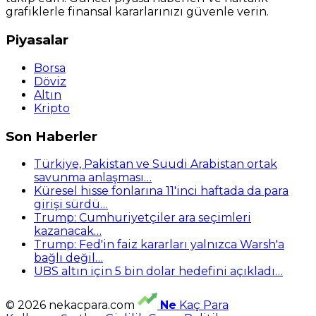
grafiklerle finansal kararlarınızı güvenle verin.
Piyasalar
Borsa
Döviz
Altın
Kripto
Son Haberler
Türkiye, Pakistan ve Suudi Arabistan ortak
savunma anlaşması…
Küresel hisse fonlarına 11'inci haftada da para
girişi sürdü…
Trump: Cumhuriyetçiler ara seçimleri
kazanacak…
Trump: Fed'in faiz kararları yalnızca Warsh'a
bağlı değil…
UBS altın için 5 bin dolar hedefini açıkladı…
© 2026 nekacpara.com
Ne
Kaç Para