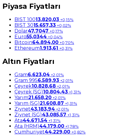
Piyasa Fiyatları
BIST 100
13.820,03
+0,15%
BIST 30
15.657,33
+0,02%
Dolar
47,7047
+0,17%
Euro
55,0344
+0,04%
Bitcoin
64.894,00
+0,70%
Ethereum
1.913,61
+0,31%
Altın Fiyatları
Gram
6.623,04
+2,01%
Gram 995
6.589,93
+2,01%
Çeyrek
10.828,68
+2,01%
Çeyrek (SG)
10.804,43
+1,31%
Yarım
21.658,20
+2,01%
Yarım (SG)
21.608,87
+1,31%
Ziynet
43.183,94
+2,01%
Ziynet (SG)
43.085,57
+1,31%
Ata
44.671,54
+1,31%
Ata (HRM)
44.179,00
+1,78%
Cumhuriyet
44.229,00
+0,82%