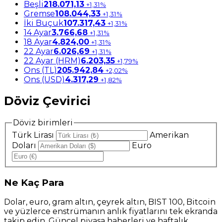
Beşli
218.071,13
+1,31%
Gremse
108.044,33
+1,31%
İki Buçuk
107.317,43
+1,31%
14 Ayar
3.766,68
+1,31%
18 Ayar
4.824,00
+1,31%
22 Ayar
6.026,69
+1,31%
22 Ayar (HRM)
6.203,35
+1,79%
Ons (TL)
205.942,84
+2,02%
Ons (USD)
4.317,29
+1,82%
Döviz Çevirici
Döviz birimleri
Türk Lirası
Amerikan
Doları
Euro
Ne
Kaç Para
Dolar, euro, gram altın, çeyrek altın, BIST 100, Bitcoin
ve yüzlerce enstrümanın anlık fiyatlarını tek ekranda
takip edin. Güncel piyasa haberleri ve haftalık