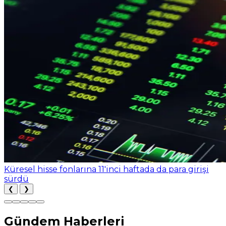
Küresel hisse fonlarına 11'inci haftada da para girişi
sürdü
❮
❯
Gündem Haberleri