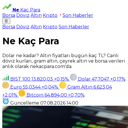
Ne
Kaç Para
Borsa
Döviz
Altın
Kripto
Son Haberler
☰
Borsa
Döviz
Altın
Kripto
Son Haberler
Ne Kaç Para
Dolar ne kadar? Altın fiyatları bugün kaç TL? Canlı
döviz kurları, gram altın, çeyrek altın ve borsa verileri
anlık olarak nekacpara.com'da.
BIST 100
13.820,03
+0,15%
Dolar
47,7047
+0,17%
Euro
55,0344
+0,04%
Gram Altın
6.623,04
+2,01%
Bitcoin
64.894,00
+0,70%
Güncelleme
07.08.2026
14:00