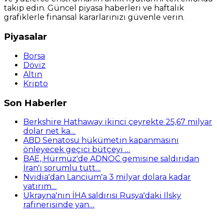
takip edin. Güncel piyasa haberleri ve haftalık
grafiklerle finansal kararlarınızı güvenle verin.
Piyasalar
Borsa
Döviz
Altın
Kripto
Son Haberler
Berkshire Hathaway ikinci çeyrekte 25,67 milyar
dolar net ka…
ABD Senatosu hükümetin kapanmasını
önleyecek geçici bütçeyi …
BAE, Hürmüz'de ADNOC gemisine saldırıdan
İran'ı sorumlu tutt…
Nvidia'dan Lancium'a 3 milyar dolara kadar
yatırım…
Ukrayna'nın İHA saldırısı Rusya'daki Ilsky
rafinerisinde yan…