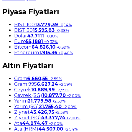
Piyasa Fiyatları
BIST 100
13.779,39
-0,14%
BIST 30
15.595,83
-0,38%
Dolar
47,7111
+0,18%
Euro
55,1881
+0,32%
Bitcoin
64.826,10
-0,39%
Ethereum
1.915,36
+0,40%
Altın Fiyatları
Gram
6.660,55
+2,59%
Gram 995
6.627,24
+2,59%
Çeyrek
10.889,99
+2,59%
Çeyrek (SG)
10.877,70
+2,00%
Yarım
21.779,98
+2,59%
Yarım (SG)
21.755,40
+2,00%
Ziynet
43.426,75
+2,59%
Ziynet (SG)
43.377,74
+2,00%
Ata
44.974,47
+2,00%
Ata (HRM)
44.507,00
+2,54%