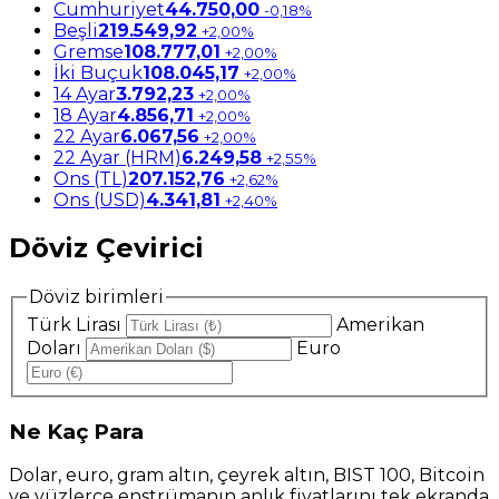
Cumhuriyet
44.750,00
-0,18%
Beşli
219.549,92
+2,00%
Gremse
108.777,01
+2,00%
İki Buçuk
108.045,17
+2,00%
14 Ayar
3.792,23
+2,00%
18 Ayar
4.856,71
+2,00%
22 Ayar
6.067,56
+2,00%
22 Ayar (HRM)
6.249,58
+2,55%
Ons (TL)
207.152,76
+2,62%
Ons (USD)
4.341,81
+2,40%
Döviz Çevirici
Döviz birimleri
Türk Lirası
Amerikan
Doları
Euro
Ne
Kaç Para
Dolar, euro, gram altın, çeyrek altın, BIST 100, Bitcoin
ve yüzlerce enstrümanın anlık fiyatlarını tek ekranda