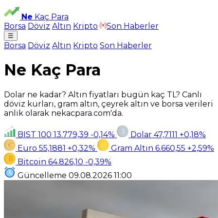
Ne
Kaç Para
Borsa
Döviz
Altın
Kripto
Son Haberler
☰
Borsa
Döviz
Altın
Kripto
Son Haberler
Ne Kaç Para
Dolar ne kadar? Altın fiyatları bugün kaç TL? Canlı
döviz kurları, gram altın, çeyrek altın ve borsa verileri
anlık olarak nekacpara.com'da.
BIST 100
13.779,39
-0,14%
Dolar
47,7111
+0,18%
Euro
55,1881
+0,32%
Gram Altın
6.660,55
+2,59%
Bitcoin
64.826,10
-0,39%
Güncelleme
09.08.2026
11:00