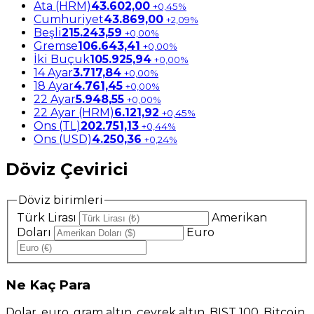
Ata (HRM)
43.602,00
+0,45%
Cumhuriyet
43.869,00
+2,09%
Beşli
215.243,59
+0,00%
Gremse
106.643,41
+0,00%
İki Buçuk
105.925,94
+0,00%
14 Ayar
3.717,84
+0,00%
18 Ayar
4.761,45
+0,00%
22 Ayar
5.948,55
+0,00%
22 Ayar (HRM)
6.121,92
+0,45%
Ons (TL)
202.751,13
+0,44%
Ons (USD)
4.250,36
+0,24%
Döviz Çevirici
Döviz birimleri
Türk Lirası
Amerikan
Doları
Euro
Ne
Kaç Para
Dolar, euro, gram altın, çeyrek altın, BIST 100, Bitcoin