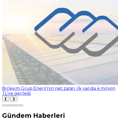
Birleşim Grup Enerji'nin net zararı ilk yarıda 4 milyon
TL'ye geriledi
❮
❯
Gündem Haberleri