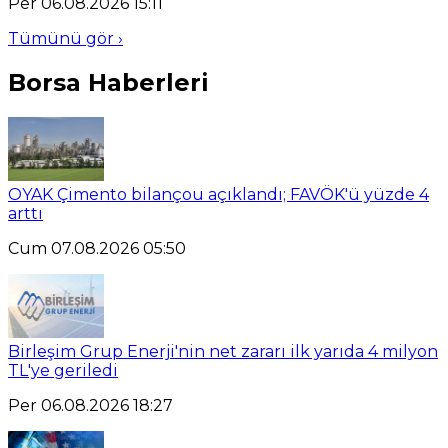
Per 06.08.2026 15:11
Tümünü gör ›
Borsa Haberleri
OYAK Çimento bilançou açıklandı; FAVÖK'ü yüzde 4
arttı
Cum 07.08.2026 05:50
Birleşim Grup Enerji'nin net zararı ilk yarıda 4 milyon
TL'ye geriledi
Per 06.08.2026 18:27