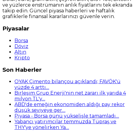
ve yüzlerce enstrümanın anlık fiyatlarını tek ekranda
takip edin. Güncel piyasa haberleri ve haftalık
grafiklerle finansal kararlarınızı güvenle verin.
Piyasalar
Borsa
Döviz
Altın
Kripto
Son Haberler
OYAK Çimento bilançou açıklandı; FAVÖK'ü
yüzde 4 arttı…
Birleşim Grup Enerji'nin net zararı ilk yarıda 4
milyon TL'y…
ABD'de emeğin ekonomiden aldığı pay rekor
düşük seviyeye ger…
Piyasa - Borsa günü yükselişle tamamladı…
Yabancı yatırımcılar temmuzda Tüpraş ve
THY'ye yönelirken Ya…