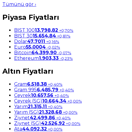
Tümünü gör ›
Piyasa Fiyatları
BIST 100
13.798,82
+0,70%
BIST 30
15.654,84
+0,81%
Dolar
47,7011
+0,16%
Euro
55,0004
-0,02%
Bitcoin
64.399,90
-0,07%
Ethereum
1.903,33
-0,23%
Altın Fiyatları
Gram
6.518,38
+0,40%
Gram 995
6.485,79
+0,40%
Çeyrek
10.657,56
+0,40%
Çeyrek (SG)
10.664,34
+0,00%
Yarım
21.315,11
+0,40%
Yarım (SG)
21.328,68
+0,00%
Ziynet
42.499,86
+0,40%
Ziynet (SG)
42.526,92
+0,00%
Ata
44.092,32
+0,00%