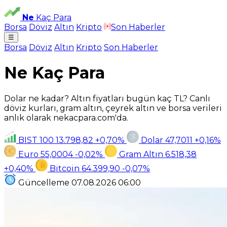
Ne
Kaç Para
Borsa
Döviz
Altın
Kripto
Son Haberler
☰
Borsa
Döviz
Altın
Kripto
Son Haberler
Ne Kaç Para
Dolar ne kadar? Altın fiyatları bugün kaç TL? Canlı
döviz kurları, gram altın, çeyrek altın ve borsa verileri
anlık olarak nekacpara.com'da.
BIST 100
13.798,82
+0,70%
Dolar
47,7011
+0,16%
Euro
55,0004
-0,02%
Gram Altın
6.518,38
+0,40%
Bitcoin
64.399,90
-0,07%
Güncelleme
07.08.2026
06:00