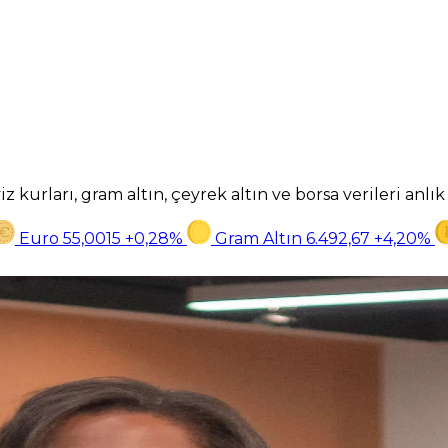
z kurları, gram altın, çeyrek altın ve borsa verileri anlı
Euro
55,0015
+0,28%
Gram Altın
6.492,67
+4,20%