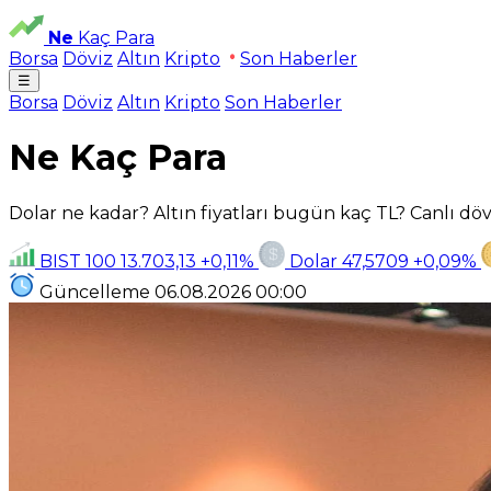
Ne
Kaç Para
Borsa
Döviz
Altın
Kripto
Son Haberler
☰
Borsa
Döviz
Altın
Kripto
Son Haberler
Ne Kaç Para
Dolar ne kadar? Altın fiyatları bugün kaç TL? Canlı dövi
BIST 100
13.703,13
+0,11%
Dolar
47,5709
+0,09%
Güncelleme
06.08.2026
00:00