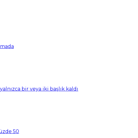
şamada
nızca bir veya iki başlık kaldı
yüzde 50