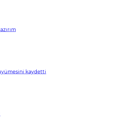
hazırım
üyümesini kaydetti
k