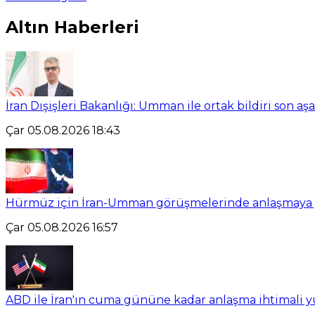
Altın Haberleri
İran Dışişleri Bakanlığı: Umman ile ortak bildiri son a
Çar 05.08.2026 18:43
Hürmüz için İran-Umman görüşmelerinde anlaşmaya yal
Çar 05.08.2026 16:57
ABD ile İran'ın cuma gününe kadar anlaşma ihtimali 