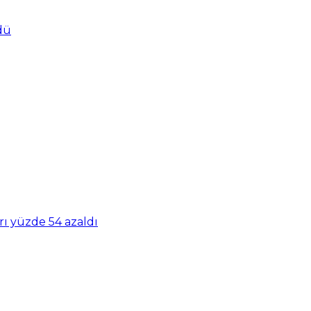
dü
rarı yüzde 54 azaldı