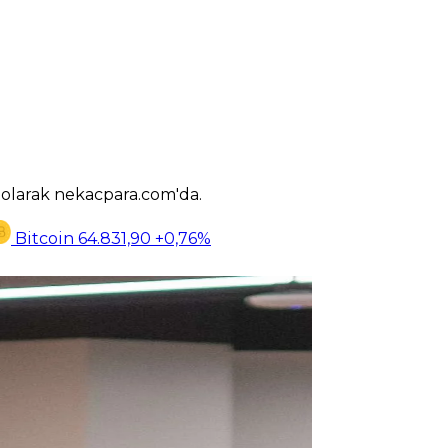
k olarak nekacpara.com'da.
Bitcoin
64.831,90
+0,76%