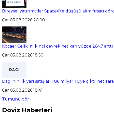
Bireysel yatırımcılar SpaceX'te düşüşü alım fırsatı gör
Çar 05.08.2026 20:00
Kocaer Çelik'in ikinci çeyrek net karı yüzde 264,7 arttı
Çar 05.08.2026 18:50
Dagi'nin ilk yarı satışları 1,86 milyar TL'ye çıktı, net za
Çar 05.08.2026 18:41
Tümünü gör ›
Döviz Haberleri