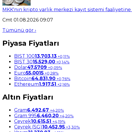
MKK'nın kripto varlık merkezi kayıt sistemi faaliyetine
Cmt 01.08.2026 09:07
Tümünü gör ›
Piyasa Fiyatları
BIST 100
13.703,13
+0,11%
BIST 30
15.529,00
+0,14%
Dolar
47,5709
+0,09%
Euro
55,0015
+0,28%
Bitcoin
64.831,90
+0,76%
Ethereum
1.917,51
+2,16%
Altın Fiyatları
Gram
6.492,67
+4,20%
Gram 995
6.460,20
+4,20%
Çeyrek
10.615,51
+4,19%
Çeyrek (SG)
10.452,95
+3,30%