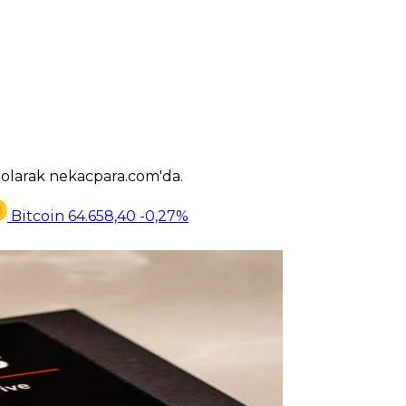
k olarak nekacpara.com'da.
Bitcoin
64.658,40
-0,27%