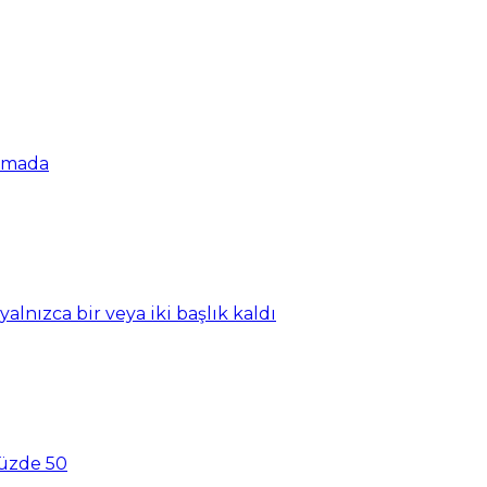
şamada
nızca bir veya iki başlık kaldı
yüzde 50