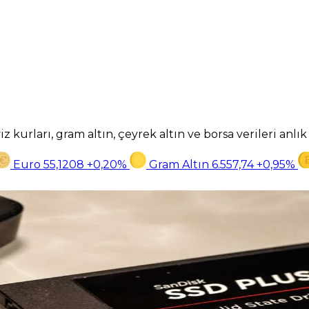
z kurları, gram altın, çeyrek altın ve borsa verileri anlı
Euro
55,1208
+0,20%
Gram Altın
6.557,74
+0,95%