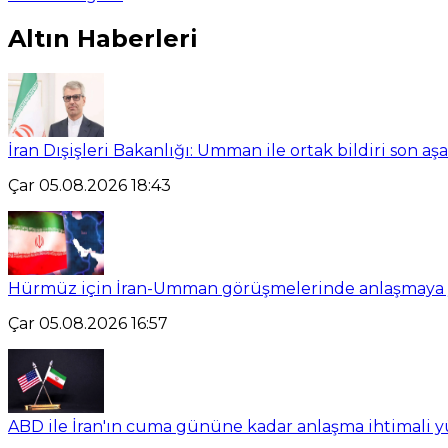
Altın Haberleri
İran Dışişleri Bakanlığı: Umman ile ortak bildiri son a
Çar 05.08.2026 18:43
Hürmüz için İran-Umman görüşmelerinde anlaşmaya yal
Çar 05.08.2026 16:57
ABD ile İran'ın cuma gününe kadar anlaşma ihtimali 