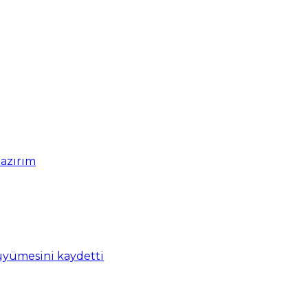
hazırım
üyümesini kaydetti