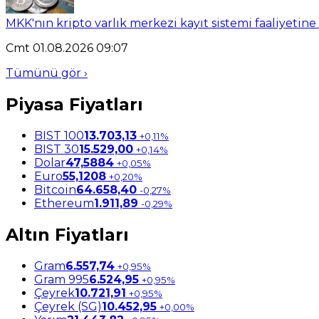
MKK'nın kripto varlık merkezi kayıt sistemi faaliyetine
Cmt 01.08.2026 09:07
Tümünü gör ›
Piyasa Fiyatları
BIST 100
13.703,13
+0,11%
BIST 30
15.529,00
+0,14%
Dolar
47,5884
+0,05%
Euro
55,1208
+0,20%
Bitcoin
64.658,40
-0,27%
Ethereum
1.911,89
-0,29%
Altın Fiyatları
Gram
6.557,74
+0,95%
Gram 995
6.524,95
+0,95%
Çeyrek
10.721,91
+0,95%
Çeyrek (SG)
10.452,95
+0,00%