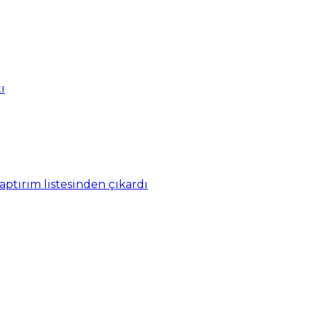
ı
yaptırım listesinden çıkardı