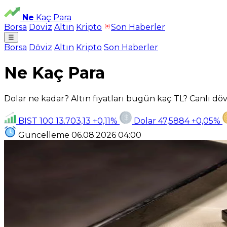
Ne
Kaç Para
Borsa
Döviz
Altın
Kripto
Son Haberler
☰
Borsa
Döviz
Altın
Kripto
Son Haberler
Ne Kaç Para
Dolar ne kadar? Altın fiyatları bugün kaç TL? Canlı dövi
BIST 100
13.703,13
+0,11%
Dolar
47,5884
+0,05%
Güncelleme
06.08.2026
04:00