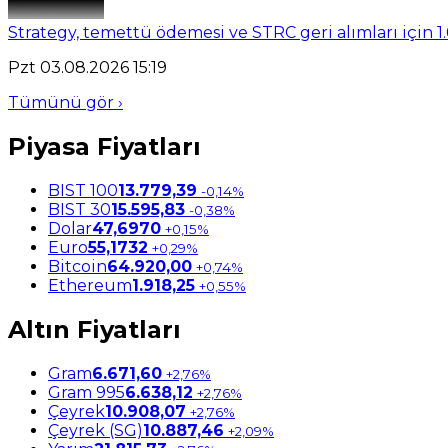
Strategy, temettü ödemesi ve STRC geri alımları için 1.
Pzt 03.08.2026 15:19
Tümünü gör ›
Piyasa Fiyatları
BIST 100
13.779,39
-0,14%
BIST 30
15.595,83
-0,38%
Dolar
47,6970
+0,15%
Euro
55,1732
+0,29%
Bitcoin
64.920,00
+0,74%
Ethereum
1.918,25
+0,55%
Altın Fiyatları
Gram
6.671,60
+2,76%
Gram 995
6.638,12
+2,76%
Çeyrek
10.908,07
+2,76%
Çeyrek (SG)
10.887,46
+2,09%