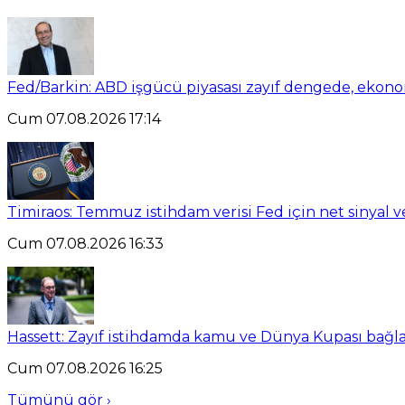
Fed/Barkin: ABD işgücü piyasası zayıf dengede, ekon
Cum 07.08.2026 17:14
Timiraos: Temmuz istihdam verisi Fed için net sinyal 
Cum 07.08.2026 16:33
Hassett: Zayıf istihdamda kamu ve Dünya Kupası bağlant
Cum 07.08.2026 16:25
Tümünü gör ›