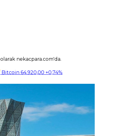
k olarak nekacpara.com'da.
Bitcoin
64.920,00
+0,74%