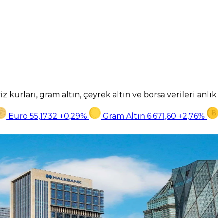
z kurları, gram altın, çeyrek altın ve borsa verileri anlı
Euro
55,1732
+0,29%
Gram Altın
6.671,60
+2,76%