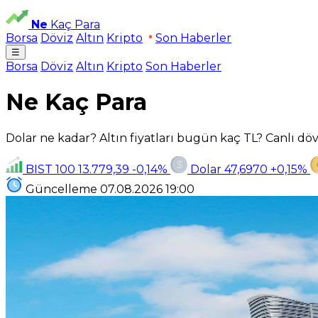
Ne
Kaç Para
Borsa
Döviz
Altın
Kripto
Son Haberler
☰
Borsa
Döviz
Altın
Kripto
Son Haberler
Ne Kaç Para
Dolar ne kadar? Altın fiyatları bugün kaç TL? Canlı dövi
BIST 100
13.779,39
-0,14%
Dolar
47,6970
+0,15%
Güncelleme
07.08.2026
19:00