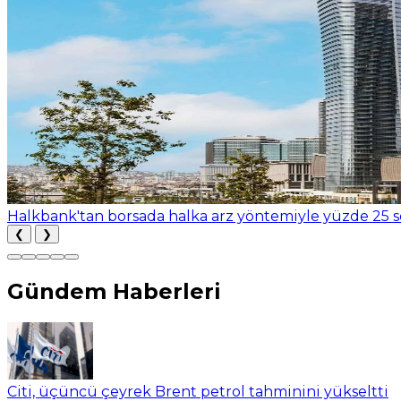
Halkbank'tan borsada halka arz yöntemiyle yüzde 25 se
❮
❯
Gündem Haberleri
Citi, üçüncü çeyrek Brent petrol tahminini yükseltti