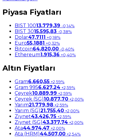
Piyasa Fiyatları
BIST 100
13.779,39
-0,14%
BIST 30
15.595,83
-0,38%
Dolar
47,7111
+0,18%
Euro
55,1881
+0,32%
Bitcoin
64.820,00
-0,40%
Ethereum
1.915,36
+0,40%
Altın Fiyatları
Gram
6.660,55
+2,59%
Gram 995
6.627,24
+2,59%
Çeyrek
10.889,99
+2,59%
Çeyrek (SG)
10.877,70
+2,00%
Yarım
21.779,98
+2,59%
Yarım (SG)
21.755,40
+2,00%
Ziynet
43.426,75
+2,59%
Ziynet (SG)
43.377,74
+2,00%
Ata
44.974,47
+2,00%
Ata (HRM)
44.507,00
+2,54%