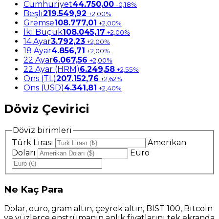
Cumhuriyet
44.750,00
-0,18%
Beşli
219.549,92
+2,00%
Gremse
108.777,01
+2,00%
İki Buçuk
108.045,17
+2,00%
14 Ayar
3.792,23
+2,00%
18 Ayar
4.856,71
+2,00%
22 Ayar
6.067,56
+2,00%
22 Ayar (HRM)
6.249,58
+2,55%
Ons (TL)
207.152,76
+2,62%
Ons (USD)
4.341,81
+2,40%
Döviz Çevirici
Döviz birimleri
Türk Lirası
Amerikan
Doları
Euro
Ne
Kaç Para
Dolar, euro, gram altın, çeyrek altın, BIST 100, Bitcoin
ve yüzlerce enstrümanın anlık fiyatlarını tek ekranda