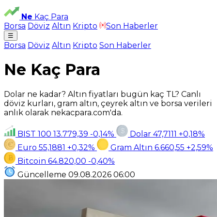
Ne
Kaç Para
Borsa
Döviz
Altın
Kripto
Son Haberler
☰
Borsa
Döviz
Altın
Kripto
Son Haberler
Ne Kaç Para
Dolar ne kadar? Altın fiyatları bugün kaç TL? Canlı
döviz kurları, gram altın, çeyrek altın ve borsa verileri
anlık olarak nekacpara.com'da.
BIST 100
13.779,39
-0,14%
Dolar
47,7111
+0,18%
Euro
55,1881
+0,32%
Gram Altın
6.660,55
+2,59%
Bitcoin
64.820,00
-0,40%
Güncelleme
09.08.2026
06:00