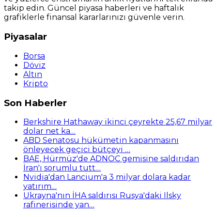
takip edin. Güncel piyasa haberleri ve haftalık
grafiklerle finansal kararlarınızı güvenle verin.
Piyasalar
Borsa
Döviz
Altın
Kripto
Son Haberler
Berkshire Hathaway ikinci çeyrekte 25,67 milyar
dolar net ka…
ABD Senatosu hükümetin kapanmasını
önleyecek geçici bütçeyi …
BAE, Hürmüz'de ADNOC gemisine saldırıdan
İran'ı sorumlu tutt…
Nvidia'dan Lancium'a 3 milyar dolara kadar
yatırım…
Ukrayna'nın İHA saldırısı Rusya'daki Ilsky
rafinerisinde yan…