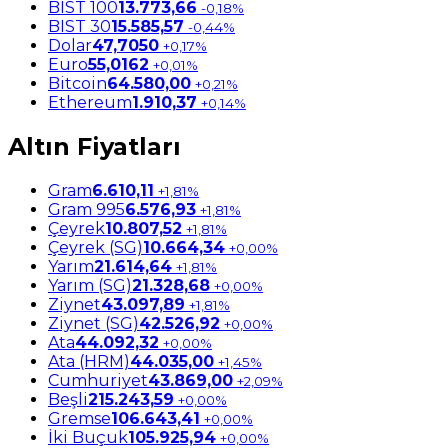
BIST 100
13.773,66
-0,18%
BIST 30
15.585,57
-0,44%
Dolar
47,7050
+0,17%
Euro
55,0162
+0,01%
Bitcoin
64.580,00
+0,21%
Ethereum
1.910,37
+0,14%
Altın Fiyatları
Gram
6.610,11
+1,81%
Gram 995
6.576,93
+1,81%
Çeyrek
10.807,52
+1,81%
Çeyrek (SG)
10.664,34
+0,00%
Yarım
21.614,64
+1,81%
Yarım (SG)
21.328,68
+0,00%
Ziynet
43.097,89
+1,81%
Ziynet (SG)
42.526,92
+0,00%
Ata
44.092,32
+0,00%
Ata (HRM)
44.035,00
+1,45%
Cumhuriyet
43.869,00
+2,09%
Beşli
215.243,59
+0,00%
Gremse
106.643,41
+0,00%
İki Buçuk
105.925,94
+0,00%