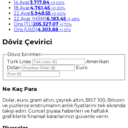
14 Ayar
3.717,84
+0,00%
18 Ayar
4.761,45
+0,00%
22 Ayar
5.948,55
+0,00%
22 Ayar (HRM)
6.183,45
+1,46%
Ons (TL)
205.327,07
+1,72%
Ons (USD)
4.303,88
+1,51%
Döviz Çevirici
Döviz birimleri
Türk Lirası
Amerikan
Doları
Euro
Ne
Kaç Para
Dolar, euro, gram altın, çeyrek altın, BIST 100, Bitcoin
ve yüzlerce enstrümanın anlık fiyatlarını tek ekranda
takip edin. Güncel piyasa haberleri ve haftalık
grafiklerle finansal kararlarınızı güvenle verin.
Piyasalar