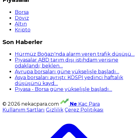
Borsa
Döviz
Altın
Kripto
Son Haberler
Hürmüz Boğazı'nda alarm veren trafik düşüşü…
Piyasalar ABD tarım dışı istihdam verisine
odaklandı; beklen…
Avrupa borsaları güne yükselişle başladı…
Asya borsaları ayrıştı: KOSPI yedinci haftalık
düşüşünü kayd…
Piyasa - Borsa güne yükselişle başladı…
© 2026 nekacpara.com
Ne
Kaç Para
Kullanım Şartları
Gizlilik
Çerez Politikası