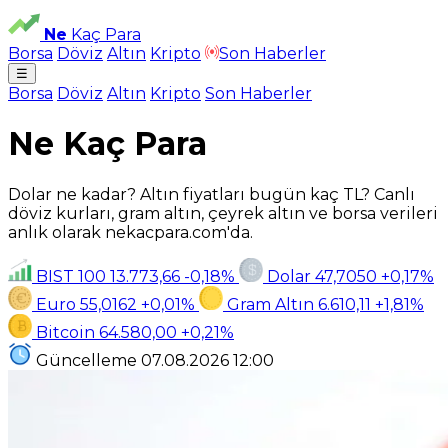
Ne
Kaç Para
Borsa
Döviz
Altın
Kripto
Son Haberler
☰
Borsa
Döviz
Altın
Kripto
Son Haberler
Ne Kaç Para
Dolar ne kadar? Altın fiyatları bugün kaç TL? Canlı
döviz kurları, gram altın, çeyrek altın ve borsa verileri
anlık olarak nekacpara.com'da.
BIST 100
13.773,66
-0,18%
Dolar
47,7050
+0,17%
Euro
55,0162
+0,01%
Gram Altın
6.610,11
+1,81%
Bitcoin
64.580,00
+0,21%
Güncelleme
07.08.2026
12:00