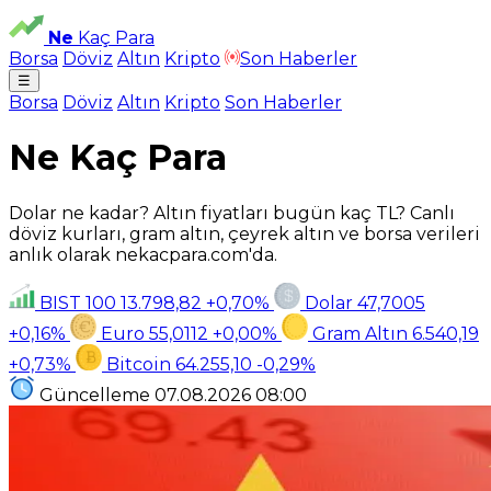
Ne
Kaç Para
Borsa
Döviz
Altın
Kripto
Son Haberler
☰
Borsa
Döviz
Altın
Kripto
Son Haberler
Ne Kaç Para
Dolar ne kadar? Altın fiyatları bugün kaç TL? Canlı
döviz kurları, gram altın, çeyrek altın ve borsa verileri
anlık olarak nekacpara.com'da.
BIST 100
13.798,82
+0,70%
Dolar
47,7005
+0,16%
Euro
55,0112
+0,00%
Gram Altın
6.540,19
+0,73%
Bitcoin
64.255,10
-0,29%
Güncelleme
07.08.2026
08:00