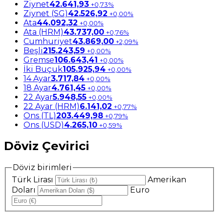
Ziynet
42.641,93
+0,73%
Ziynet (SG)
42.526,92
+0,00%
Ata
44.092,32
+0,00%
Ata (HRM)
43.737,00
+0,76%
Cumhuriyet
43.869,00
+2,09%
Beşli
215.243,59
+0,00%
Gremse
106.643,41
+0,00%
İki Buçuk
105.925,94
+0,00%
14 Ayar
3.717,84
+0,00%
18 Ayar
4.761,45
+0,00%
22 Ayar
5.948,55
+0,00%
22 Ayar (HRM)
6.141,02
+0,77%
Ons (TL)
203.449,98
+0,79%
Ons (USD)
4.265,10
+0,59%
Döviz Çevirici
Döviz birimleri
Türk Lirası
Amerikan
Doları
Euro