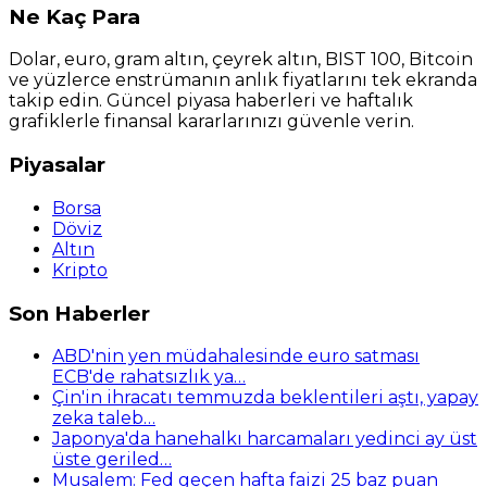
Ne
Kaç Para
Dolar, euro, gram altın, çeyrek altın, BIST 100, Bitcoin
ve yüzlerce enstrümanın anlık fiyatlarını tek ekranda
takip edin. Güncel piyasa haberleri ve haftalık
grafiklerle finansal kararlarınızı güvenle verin.
Piyasalar
Borsa
Döviz
Altın
Kripto
Son Haberler
ABD'nin yen müdahalesinde euro satması
ECB'de rahatsızlık ya…
Çin'in ihracatı temmuzda beklentileri aştı, yapay
zeka taleb…
Japonya'da hanehalkı harcamaları yedinci ay üst
üste geriled…
Musalem: Fed geçen hafta faizi 25 baz puan