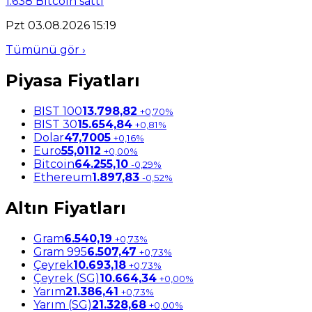
1.638 Bitcoin sattı
Pzt 03.08.2026 15:19
Tümünü gör ›
Piyasa Fiyatları
BIST 100
13.798,82
+0,70%
BIST 30
15.654,84
+0,81%
Dolar
47,7005
+0,16%
Euro
55,0112
+0,00%
Bitcoin
64.255,10
-0,29%
Ethereum
1.897,83
-0,52%
Altın Fiyatları
Gram
6.540,19
+0,73%
Gram 995
6.507,47
+0,73%
Çeyrek
10.693,18
+0,73%
Çeyrek (SG)
10.664,34
+0,00%
Yarım
21.386,41
+0,73%
Yarım (SG)
21.328,68
+0,00%