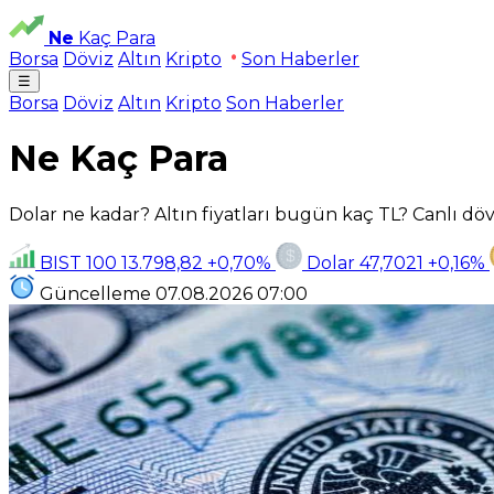
Ne
Kaç Para
Borsa
Döviz
Altın
Kripto
Son Haberler
☰
Borsa
Döviz
Altın
Kripto
Son Haberler
Ne Kaç Para
Dolar ne kadar? Altın fiyatları bugün kaç TL? Canlı dövi
BIST 100
13.798,82
+0,70%
Dolar
47,7021
+0,16%
Güncelleme
07.08.2026
07:00