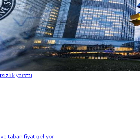
a talebi büyümeyi destekledi
 ve taban fiyat geliyor