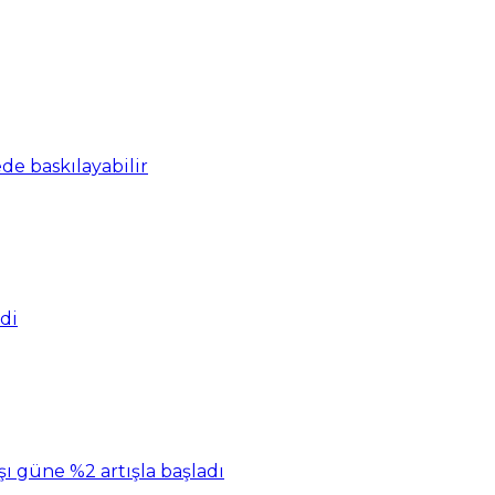
ede baskılayabilir
di
şı güne %2 artışla başladı