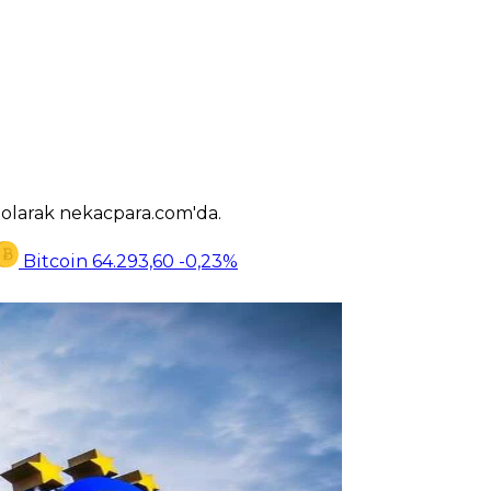
k olarak nekacpara.com'da.
Bitcoin
64.293,60
-0,23%