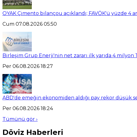
OYAK Çimento bilançou açıklandı; FAVÖK'ü yüzde 4 ar
Cum 07.08.2026 05:50
Birleşim Grup Enerji'nin net zararı ilk yarıda 4 milyon 
Per 06.08.2026 18:27
ABD'de emeğin ekonomiden aldığı pay rekor düşük se
Per 06.08.2026 18:24
Tümünü gör ›
Döviz Haberleri