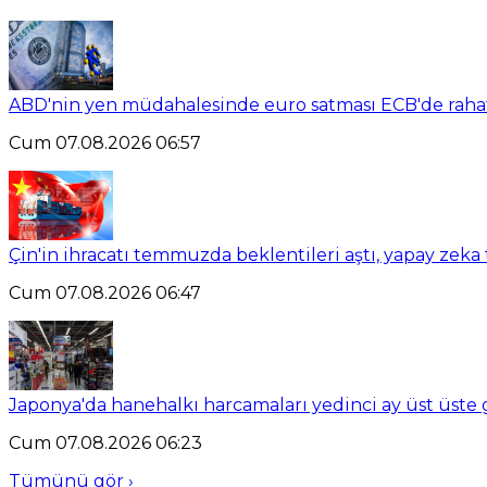
ABD'nin yen müdahalesinde euro satması ECB'de rahats
Cum 07.08.2026 06:57
Çin'in ihracatı temmuzda beklentileri aştı, yapay zek
Cum 07.08.2026 06:47
Japonya'da hanehalkı harcamaları yedinci ay üst üste 
Cum 07.08.2026 06:23
Tümünü gör ›