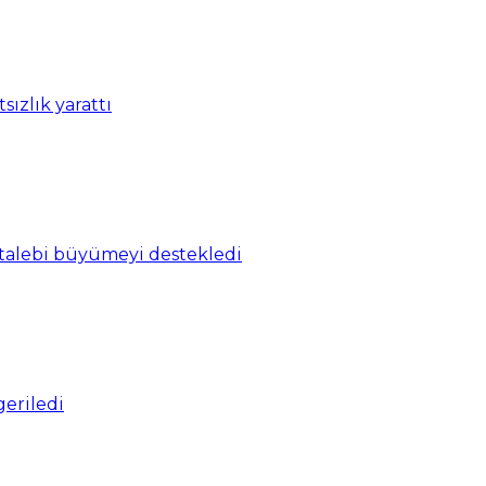
ızlık yarattı
a talebi büyümeyi destekledi
geriledi