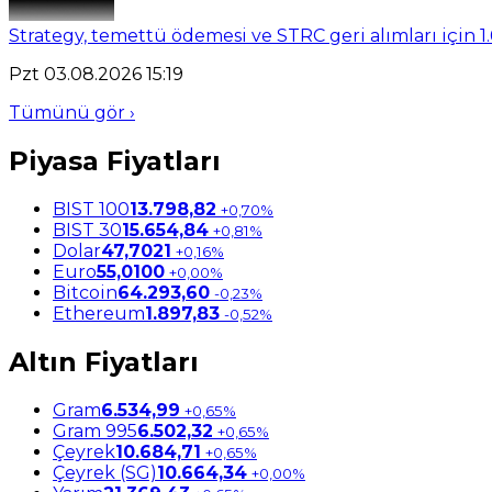
Strategy, temettü ödemesi ve STRC geri alımları için 1.
Pzt 03.08.2026 15:19
Tümünü gör ›
Piyasa Fiyatları
BIST 100
13.798,82
+0,70%
BIST 30
15.654,84
+0,81%
Dolar
47,7021
+0,16%
Euro
55,0100
+0,00%
Bitcoin
64.293,60
-0,23%
Ethereum
1.897,83
-0,52%
Altın Fiyatları
Gram
6.534,99
+0,65%
Gram 995
6.502,32
+0,65%
Çeyrek
10.684,71
+0,65%
Çeyrek (SG)
10.664,34
+0,00%