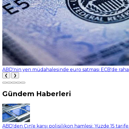
Çin'in ihracatı temmuzda beklentileri aştı, yapay zek
❮
❯
Gündem Haberleri
ABD'den Çin'e karşı polisilikon hamlesi: Yüzde 15 tarife