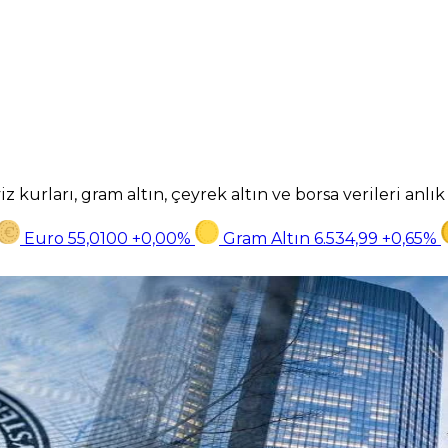
z kurları, gram altın, çeyrek altın ve borsa verileri anlı
Euro
55,0100
+0,00%
Gram Altın
6.534,99
+0,65%