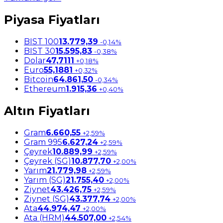
Piyasa Fiyatları
BIST 100
13.779,39
-0,14%
BIST 30
15.595,83
-0,38%
Dolar
47,7111
+0,18%
Euro
55,1881
+0,32%
Bitcoin
64.861,50
-0,34%
Ethereum
1.915,36
+0,40%
Altın Fiyatları
Gram
6.660,55
+2,59%
Gram 995
6.627,24
+2,59%
Çeyrek
10.889,99
+2,59%
Çeyrek (SG)
10.877,70
+2,00%
Yarım
21.779,98
+2,59%
Yarım (SG)
21.755,40
+2,00%
Ziynet
43.426,75
+2,59%
Ziynet (SG)
43.377,74
+2,00%
Ata
44.974,47
+2,00%
Ata (HRM)
44.507,00
+2,54%