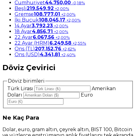
Cumhuriyet
44.750,00
-0,18%
Beşli
219.549,92
+2,00%
Gremse
108.777,01
+2,00%
İki Buçuk
108.045,17
+2,00%
14 Ayar
3.792,23
+2,00%
18 Ayar
4.856,71
+2,00%
22 Ayar
6.067,56
+2,00%
22 Ayar (HRM)
6.249,58
+2,55%
Ons (TL)
207.152,76
+2,62%
Ons (USD)
4.341,81
+2,40%
Döviz Çevirici
Döviz birimleri
Türk Lirası
Amerikan
Doları
Euro
Ne
Kaç Para
Dolar, euro, gram altın, çeyrek altın, BIST 100, Bitcoin
ve yüzlerce enstrümanın anlık fiyatlarını tek ekranda