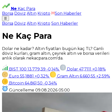
Ne
Kaç Para
Borsa
Döviz
Altın
Kripto
Son Haberler
☰
Borsa
Döviz
Altın
Kripto
Son Haberler
Ne Kaç Para
Dolar ne kadar? Altın fiyatları bugün kaç TL? Canlı
döviz kurları, gram altın, çeyrek altın ve borsa verileri
anlık olarak nekacpara.com'da.
BIST 100
13.779,39
-0,14%
Dolar
47,7111
+0,18%
Euro
55,1881
+0,32%
Gram Altın
6.660,55
+2,59%
Bitcoin
64.861,50
-0,34%
Güncelleme
09.08.2026
05:00