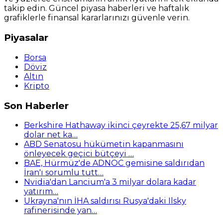
takip edin. Güncel piyasa haberleri ve haftalık
grafiklerle finansal kararlarınızı güvenle verin.
Piyasalar
Borsa
Döviz
Altın
Kripto
Son Haberler
Berkshire Hathaway ikinci çeyrekte 25,67 milyar
dolar net ka…
ABD Senatosu hükümetin kapanmasını
önleyecek geçici bütçeyi …
BAE, Hürmüz'de ADNOC gemisine saldırıdan
İran'ı sorumlu tutt…
Nvidia'dan Lancium'a 3 milyar dolara kadar
yatırım…
Ukrayna'nın İHA saldırısı Rusya'daki Ilsky
rafinerisinde yan…