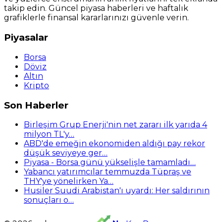
takip edin. Güncel piyasa haberleri ve haftalık
grafiklerle finansal kararlarınızı güvenle verin.
Piyasalar
Borsa
Döviz
Altın
Kripto
Son Haberler
Birleşim Grup Enerji'nin net zararı ilk yarıda 4
milyon TL'y…
ABD'de emeğin ekonomiden aldığı pay rekor
düşük seviyeye ger…
Piyasa - Borsa günü yükselişle tamamladı…
Yabancı yatırımcılar temmuzda Tüpraş ve
THY'ye yönelirken Ya…
Husiler Suudi Arabistan'ı uyardı: Her saldırının
sonuçları o…