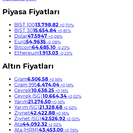
Piyasa Fiyatları
BIST 100
13.798,82
+0,70%
BIST 30
15.654,84
+0,81%
Dolar
47,5947
+0,06%
Euro
54,9635
-0,08%
Bitcoin
64.685,10
-0,23%
Ethereum
1.913,03
-0,23%
Altın Fiyatları
Gram
6.506,58
+0,16%
Gram 995
6.474,04
+0,16%
Çeyrek
10.638,25
+0,16%
Çeyrek (SG)
10.664,34
+2,02%
Yarım
21.276,50
+0,16%
Yarım (SG)
21.328,68
+2,02%
Ziynet
42.422,88
+0,16%
Ziynet (SG)
42.526,92
+2,02%
Ata
44.092,32
+2,02%
Ata (HRM)
43.453,00
+0,76%