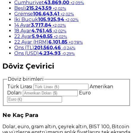
Cumhuriyet
43.869,00
+2,09%
Beşli
215.243,59
+2,02%
Gremse
106.643,41
+2,02%
İki Buçuk
105.925,94
+2,02%
14 Ayar
3.717,84
+2,02%
18 Ayar
4.761,45
+2,02%
22 Ayar
5.948,55
+2,02%
22 Ayar (HRM)
6.101,85
+0,78%
Ons (TL)
201.560,46
-0,24%
Ons (USD)
4.234,93
-0,29%
Döviz Çevirici
Döviz birimleri
Türk Lirası
Amerikan
Doları
Euro
Ne
Kaç Para
Dolar, euro, gram altın, çeyrek altın, BIST 100, Bitcoin
ve yüzlerce enstrümanın anlık fiyatlarını tek ekranda