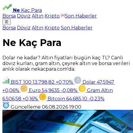
Ne
Kaç Para
Borsa
Döviz
Altın
Kripto
Son Haberler
☰
Borsa
Döviz
Altın
Kripto
Son Haberler
Ne Kaç Para
Dolar ne kadar? Altın fiyatları bugün kaç TL? Canlı
döviz kurları, gram altın, çeyrek altın ve borsa verileri
anlık olarak nekacpara.com'da.
BIST 100
13.798,82
+0,70%
Dolar
47,5947
+0,06%
Euro
54,9635
-0,08%
Gram Altın
6.506,58
+0,16%
Bitcoin
64.685,10
-0,23%
Güncelleme
06.08.2026
19:00