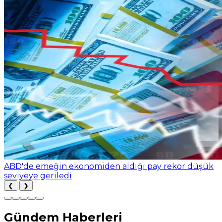
ABD'de emeğin ekonomiden aldığı pay rekor düşük
seviyeye geriledi
❮
❯
Gündem Haberleri