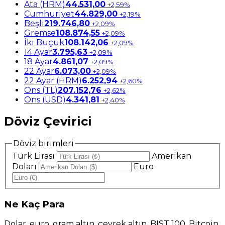
Ata (HRM)
44.531,00
+2,59%
Cumhuriyet
44.829,00
+2,19%
Beşli
219.746,80
+2,09%
Gremse
108.874,55
+2,09%
İki Buçuk
108.142,06
+2,09%
14 Ayar
3.795,63
+2,09%
18 Ayar
4.861,07
+2,09%
22 Ayar
6.073,00
+2,09%
22 Ayar (HRM)
6.252,94
+2,60%
Ons (TL)
207.152,76
+2,62%
Ons (USD)
4.341,81
+2,40%
Döviz Çevirici
Döviz birimleri
Türk Lirası
Amerikan
Doları
Euro
Ne
Kaç Para
Dolar, euro, gram altın, çeyrek altın, BIST 100, Bitcoin