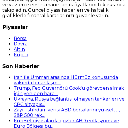
ve yüzlerce enstrümanın anlık fiyatlarını tek ekranda
takip edin. Güncel piyasa haberleri ve haftalık
grafiklerle finansal kararlarınızı güvenle verin.
Piyasalar
Borsa
Döviz
Altın
Kripto
Son Haberler
İran ile Umman arasında Hürmüz konusunda
yakında bir anlaşm…
Trump, Fed Guvernörü Cook'u görevden almak
için yeniden hare…
Ukrayna, Rusya bağlantısı olmayan tankerleri ve
CPC altyapıs…
Zayıf istihdam verisi ABD borsalarını yükseltti,
S&P 500 rek…
Küresel piyasalarda gözler ABD enflasyonu ve
Euro Bölgesi bü…