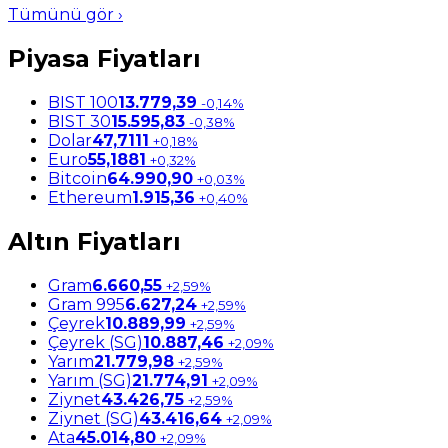
Tümünü gör ›
Piyasa Fiyatları
BIST 100
13.779,39
-0,14%
BIST 30
15.595,83
-0,38%
Dolar
47,7111
+0,18%
Euro
55,1881
+0,32%
Bitcoin
64.990,90
+0,03%
Ethereum
1.915,36
+0,40%
Altın Fiyatları
Gram
6.660,55
+2,59%
Gram 995
6.627,24
+2,59%
Çeyrek
10.889,99
+2,59%
Çeyrek (SG)
10.887,46
+2,09%
Yarım
21.779,98
+2,59%
Yarım (SG)
21.774,91
+2,09%
Ziynet
43.426,75
+2,59%
Ziynet (SG)
43.416,64
+2,09%
Ata
45.014,80
+2,09%