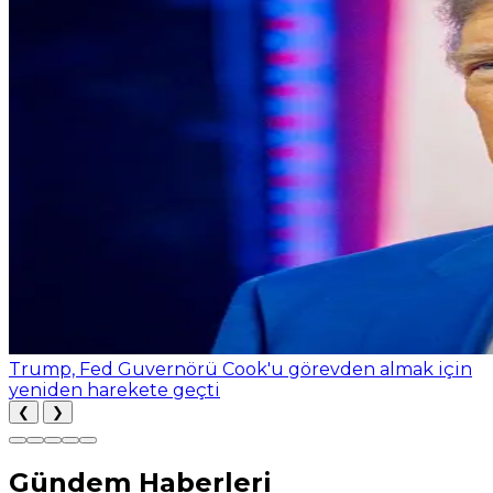
Trump, Fed Guvernörü Cook'u görevden almak için
yeniden harekete geçti
❮
❯
Gündem Haberleri