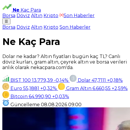
Ne
Kaç Para
Borsa
Döviz
Altın
Kripto
Son Haberler
☰
Borsa
Döviz
Altın
Kripto
Son Haberler
Ne Kaç Para
Dolar ne kadar? Altın fiyatları bugün kaç TL? Canlı
döviz kurları, gram altın, çeyrek altın ve borsa verileri
anlık olarak nekacpara.com'da.
BIST 100
13.779,39
-0,14%
Dolar
47,7111
+0,18%
Euro
55,1881
+0,32%
Gram Altın
6.660,55
+2,59%
Bitcoin
64.990,90
+0,03%
Güncelleme
08.08.2026
09:00