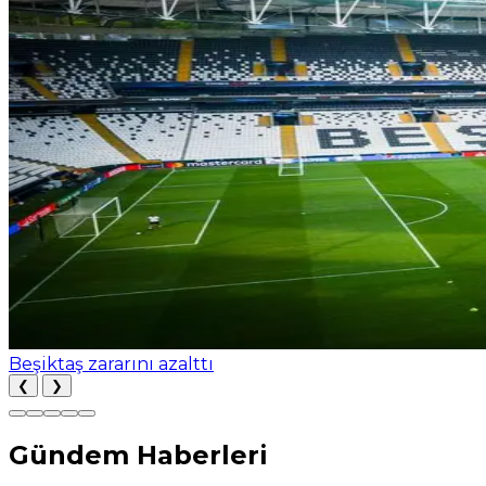
Beşiktaş zararını azalttı
❮
❯
Gündem Haberleri