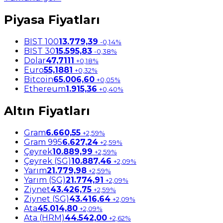
Piyasa Fiyatları
BIST 100
13.779,39
-0,14%
BIST 30
15.595,83
-0,38%
Dolar
47,7111
+0,18%
Euro
55,1881
+0,32%
Bitcoin
65.006,60
+0,05%
Ethereum
1.915,36
+0,40%
Altın Fiyatları
Gram
6.660,55
+2,59%
Gram 995
6.627,24
+2,59%
Çeyrek
10.889,99
+2,59%
Çeyrek (SG)
10.887,46
+2,09%
Yarım
21.779,98
+2,59%
Yarım (SG)
21.774,91
+2,09%
Ziynet
43.426,75
+2,59%
Ziynet (SG)
43.416,64
+2,09%
Ata
45.014,80
+2,09%
Ata (HRM)
44.542,00
+2,62%