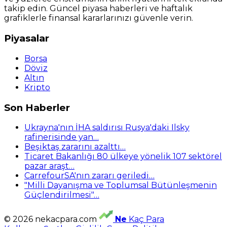
takip edin. Güncel piyasa haberleri ve haftalık
grafiklerle finansal kararlarınızı güvenle verin.
Piyasalar
Borsa
Döviz
Altın
Kripto
Son Haberler
Ukrayna'nın İHA saldırısı Rusya'daki Ilsky
rafinerisinde yan…
Beşiktaş zararını azalttı…
Ticaret Bakanlığı 80 ülkeye yönelik 107 sektörel
pazar araşt…
CarrefourSA'nın zararı geriledi…
"Milli Dayanışma ve Toplumsal Bütünleşmenin
Güçlendirilmesi"…
© 2026 nekacpara.com
Ne
Kaç Para