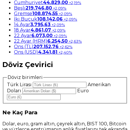
Cumhuriyet
44.829,00
+2,19%
Beşli
219.746,80
+2,09%
Gremse
108.874,55
+2,09%
İki Buçuk
108.142,06
+2,09%
14 Ayar
3.795,63
+2,09%
18 Ayar
4.861,07
+2,09%
22 Ayar
6.073,00
+2,09%
22 Ayar (HRM)
6.254,50
+2,63%
Ons (TL)
207.152,76
+2,62%
Ons (USD)
4.341,81
+2,40%
Döviz Çevirici
Döviz birimleri
Türk Lirası
Amerikan
Doları
Euro
Ne
Kaç Para
Dolar, euro, gram altın, çeyrek altın, BIST 100, Bitcoin
ve yüzlerce enstrümanın anlık fiyatlarını tek ekranda