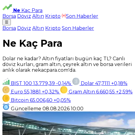
Ne
Kaç Para
Borsa
Döviz
Altın
Kripto
Son Haberler
☰
Borsa
Döviz
Altın
Kripto
Son Haberler
Ne Kaç Para
Dolar ne kadar? Altın fiyatları bugün kaç TL? Canlı
döviz kurları, gram altın, çeyrek altın ve borsa verileri
anlık olarak nekacpara.com'da.
BIST 100
13.779,39
-0,14%
Dolar
47,7111
+0,18%
Euro
55,1881
+0,32%
Gram Altın
6.660,55
+2,59%
Bitcoin
65.006,60
+0,05%
Güncelleme
08.08.2026
10:00