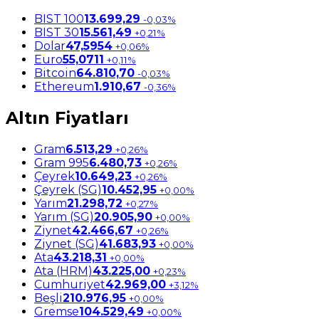
BIST 100
13.699,29
-0,03%
BIST 30
15.561,49
+0,21%
Dolar
47,5954
+0,06%
Euro
55,0711
+0,11%
Bitcoin
64.810,70
-0,03%
Ethereum
1.910,67
-0,36%
Altın Fiyatları
Gram
6.513,29
+0,26%
Gram 995
6.480,73
+0,26%
Çeyrek
10.649,23
+0,26%
Çeyrek (SG)
10.452,95
+0,00%
Yarım
21.298,72
+0,27%
Yarım (SG)
20.905,90
+0,00%
Ziynet
42.466,67
+0,26%
Ziynet (SG)
41.683,93
+0,00%
Ata
43.218,31
+0,00%
Ata (HRM)
43.225,00
+0,23%
Cumhuriyet
42.969,00
+3,12%
Beşli
210.976,95
+0,00%
Gremse
104.529,49
+0,00%