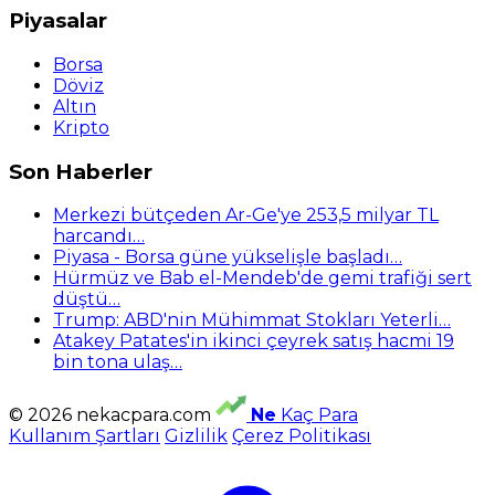
Piyasalar
Borsa
Döviz
Altın
Kripto
Son Haberler
Merkezi bütçeden Ar-Ge'ye 253,5 milyar TL
harcandı…
Piyasa - Borsa güne yükselişle başladı…
Hürmüz ve Bab el-Mendeb'de gemi trafiği sert
düştü…
Trump: ABD'nin Mühimmat Stokları Yeterli…
Atakey Patates'in ikinci çeyrek satış hacmi 19
bin tona ulaş…
© 2026 nekacpara.com
Ne
Kaç Para
Kullanım Şartları
Gizlilik
Çerez Politikası