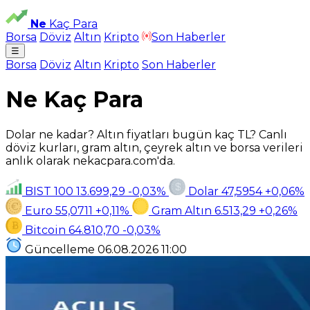
Ne
Kaç Para
Borsa
Döviz
Altın
Kripto
Son Haberler
☰
Borsa
Döviz
Altın
Kripto
Son Haberler
Ne Kaç Para
Dolar ne kadar? Altın fiyatları bugün kaç TL? Canlı
döviz kurları, gram altın, çeyrek altın ve borsa verileri
anlık olarak nekacpara.com'da.
BIST 100
13.699,29
-0,03%
Dolar
47,5954
+0,06%
Euro
55,0711
+0,11%
Gram Altın
6.513,29
+0,26%
Bitcoin
64.810,70
-0,03%
Güncelleme
06.08.2026
11:00