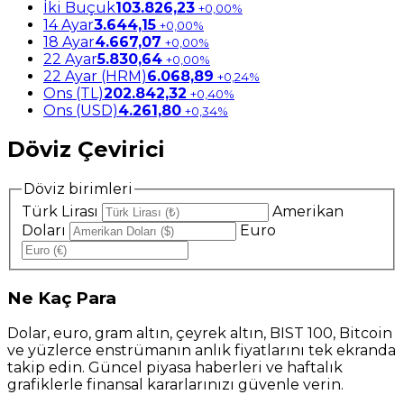
İki Buçuk
103.826,23
+0,00%
14 Ayar
3.644,15
+0,00%
18 Ayar
4.667,07
+0,00%
22 Ayar
5.830,64
+0,00%
22 Ayar (HRM)
6.068,89
+0,24%
Ons (TL)
202.842,32
+0,40%
Ons (USD)
4.261,80
+0,34%
Döviz Çevirici
Döviz birimleri
Türk Lirası
Amerikan
Doları
Euro
Ne
Kaç Para
Dolar, euro, gram altın, çeyrek altın, BIST 100, Bitcoin
ve yüzlerce enstrümanın anlık fiyatlarını tek ekranda
takip edin. Güncel piyasa haberleri ve haftalık
grafiklerle finansal kararlarınızı güvenle verin.