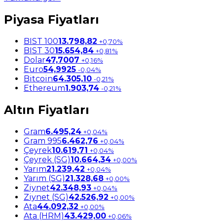
Piyasa Fiyatları
BIST 100
13.798,82
+0,70%
BIST 30
15.654,84
+0,81%
Dolar
47,7007
+0,16%
Euro
54,9925
-0,04%
Bitcoin
64.305,10
-0,21%
Ethereum
1.903,74
-0,21%
Altın Fiyatları
Gram
6.495,24
+0,04%
Gram 995
6.462,76
+0,04%
Çeyrek
10.619,71
+0,04%
Çeyrek (SG)
10.664,34
+0,00%
Yarım
21.239,42
+0,04%
Yarım (SG)
21.328,68
+0,00%
Ziynet
42.348,93
+0,04%
Ziynet (SG)
42.526,92
+0,00%
Ata
44.092,32
+0,00%
Ata (HRM)
43.429,00
+0,06%