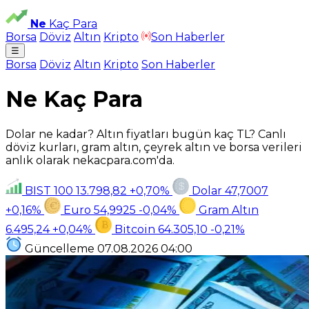
Ne
Kaç Para
Borsa
Döviz
Altın
Kripto
Son Haberler
☰
Borsa
Döviz
Altın
Kripto
Son Haberler
Ne Kaç Para
Dolar ne kadar? Altın fiyatları bugün kaç TL? Canlı
döviz kurları, gram altın, çeyrek altın ve borsa verileri
anlık olarak nekacpara.com'da.
BIST 100
13.798,82
+0,70%
Dolar
47,7007
+0,16%
Euro
54,9925
-0,04%
Gram Altın
6.495,24
+0,04%
Bitcoin
64.305,10
-0,21%
Güncelleme
07.08.2026
04:00