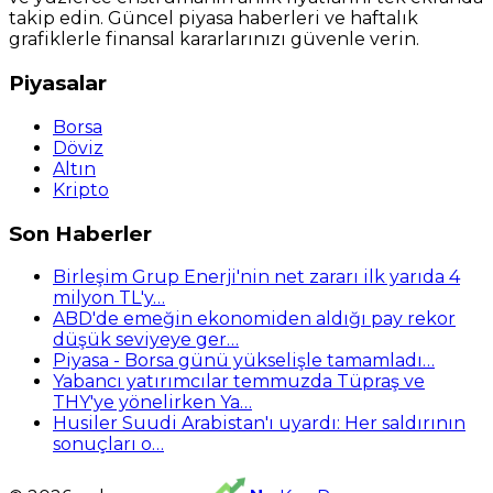
takip edin. Güncel piyasa haberleri ve haftalık
grafiklerle finansal kararlarınızı güvenle verin.
Piyasalar
Borsa
Döviz
Altın
Kripto
Son Haberler
Birleşim Grup Enerji'nin net zararı ilk yarıda 4
milyon TL'y…
ABD'de emeğin ekonomiden aldığı pay rekor
düşük seviyeye ger…
Piyasa - Borsa günü yükselişle tamamladı…
Yabancı yatırımcılar temmuzda Tüpraş ve
THY'ye yönelirken Ya…
Husiler Suudi Arabistan'ı uyardı: Her saldırının
sonuçları o…