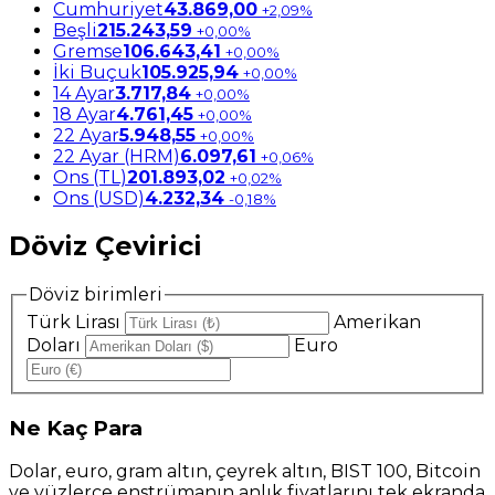
Cumhuriyet
43.869,00
+2,09%
Beşli
215.243,59
+0,00%
Gremse
106.643,41
+0,00%
İki Buçuk
105.925,94
+0,00%
14 Ayar
3.717,84
+0,00%
18 Ayar
4.761,45
+0,00%
22 Ayar
5.948,55
+0,00%
22 Ayar (HRM)
6.097,61
+0,06%
Ons (TL)
201.893,02
+0,02%
Ons (USD)
4.232,34
-0,18%
Döviz Çevirici
Döviz birimleri
Türk Lirası
Amerikan
Doları
Euro
Ne
Kaç Para
Dolar, euro, gram altın, çeyrek altın, BIST 100, Bitcoin
ve yüzlerce enstrümanın anlık fiyatlarını tek ekranda