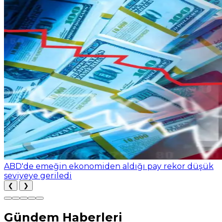
ABD'de emeğin ekonomiden aldığı pay rekor düşük
seviyeye geriledi
❮
❯
Gündem Haberleri