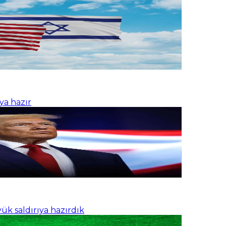
ıya hazır
ük saldırıya hazırdık