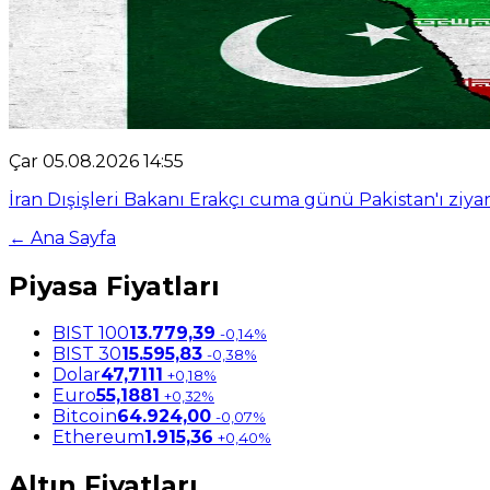
Çar 05.08.2026 14:55
İran Dışişleri Bakanı Erakçı cuma günü Pakistan'ı ziy
← Ana Sayfa
Piyasa Fiyatları
BIST 100
13.779,39
-0,14%
BIST 30
15.595,83
-0,38%
Dolar
47,7111
+0,18%
Euro
55,1881
+0,32%
Bitcoin
64.924,00
-0,07%
Ethereum
1.915,36
+0,40%
Altın Fiyatları