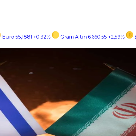
Euro
55,1881
+0,32%
Gram Altın
6.660,55
+2,59%