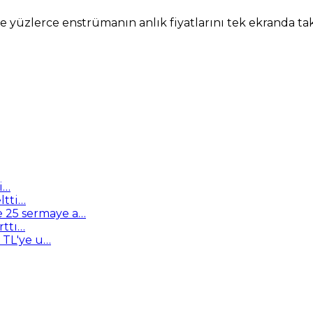
 ve yüzlerce enstrümanın anlık fiyatlarını tek ekranda ta
i…
ltti…
e 25 sermaye a…
rttı…
n TL'ye u…