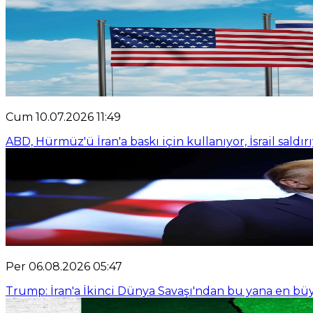
Cum 10.07.2026 11:49
ABD, Hürmüz'ü İran'a baskı için kullanıyor, İsrail saldır
Per 06.08.2026 05:47
Trump: İran'a İkinci Dünya Savaşı'ndan bu yana en büy