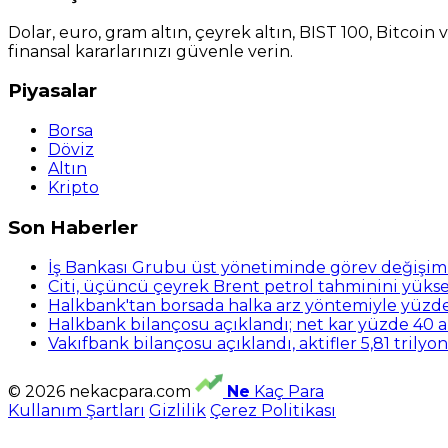
Dolar, euro, gram altın, çeyrek altın, BIST 100, Bitcoin
finansal kararlarınızı güvenle verin.
Piyasalar
Borsa
Döviz
Altın
Kripto
Son Haberler
İş Bankası Grubu üst yönetiminde görev değişim
Citi, üçüncü çeyrek Brent petrol tahminini yükse
Halkbank'tan borsada halka arz yöntemiyle yüzd
Halkbank bilançosu açıklandı; net kar yüzde 40 a
Vakıfbank bilançosu açıklandı, aktifler 5,81 trilyo
© 2026 nekacpara.com
Ne
Kaç Para
Kullanım Şartları
Gizlilik
Çerez Politikası