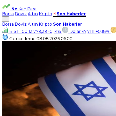
Ne
Kaç Para
Borsa
Döviz
Altın
Kripto
Son Haberler
☰
Borsa
Döviz
Altın
Kripto
Son Haberler
BIST 100
13.779,39
-0,14%
Dolar
47,7111
+0,18%
Güncelleme
08.08.2026
06:00