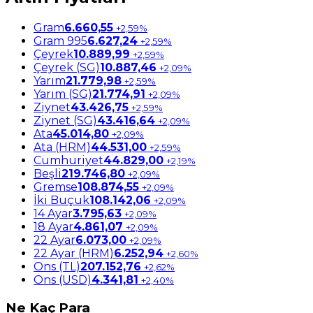
Gram
6.660,55
+2,59%
Gram 995
6.627,24
+2,59%
Çeyrek
10.889,99
+2,59%
Çeyrek (SG)
10.887,46
+2,09%
Yarım
21.779,98
+2,59%
Yarım (SG)
21.774,91
+2,09%
Ziynet
43.426,75
+2,59%
Ziynet (SG)
43.416,64
+2,09%
Ata
45.014,80
+2,09%
Ata (HRM)
44.531,00
+2,59%
Cumhuriyet
44.829,00
+2,19%
Beşli
219.746,80
+2,09%
Gremse
108.874,55
+2,09%
İki Buçuk
108.142,06
+2,09%
14 Ayar
3.795,63
+2,09%
18 Ayar
4.861,07
+2,09%
22 Ayar
6.073,00
+2,09%
22 Ayar (HRM)
6.252,94
+2,60%
Ons (TL)
207.152,76
+2,62%
Ons (USD)
4.341,81
+2,40%
Ne
Kaç Para