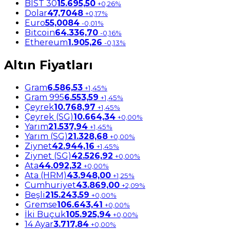
BIST 30
15.695,50
+0,26%
Dolar
47,7048
+0,17%
Euro
55,0084
-0,01%
Bitcoin
64.336,70
-0,16%
Ethereum
1.905,26
-0,13%
Altın Fiyatları
Gram
6.586,53
+1,45%
Gram 995
6.553,59
+1,45%
Çeyrek
10.768,97
+1,45%
Çeyrek (SG)
10.664,34
+0,00%
Yarım
21.537,94
+1,45%
Yarım (SG)
21.328,68
+0,00%
Ziynet
42.944,16
+1,45%
Ziynet (SG)
42.526,92
+0,00%
Ata
44.092,32
+0,00%
Ata (HRM)
43.948,00
+1,25%
Cumhuriyet
43.869,00
+2,09%
Beşli
215.243,59
+0,00%
Gremse
106.643,41
+0,00%
İki Buçuk
105.925,94
+0,00%
14 Ayar
3.717,84
+0,00%