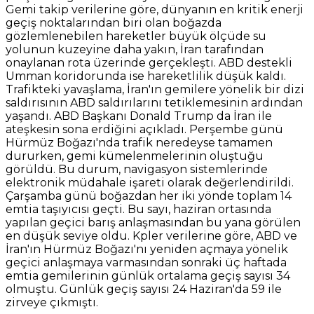
Gemi takip verilerine göre, dünyanın en kritik enerji
geçiş noktalarından biri olan boğazda
gözlemlenebilen hareketler büyük ölçüde su
yolunun kuzeyine daha yakın, İran tarafından
onaylanan rota üzerinde gerçekleşti. ABD destekli
Umman koridorunda ise hareketlilik düşük kaldı.
Trafikteki yavaşlama, İran'ın gemilere yönelik bir dizi
saldırısının ABD saldırılarını tetiklemesinin ardından
yaşandı. ABD Başkanı Donald Trump da İran ile
ateşkesin sona erdiğini açıkladı. Perşembe günü
Hürmüz Boğazı'nda trafik neredeyse tamamen
dururken, gemi kümelenmelerinin oluştuğu
görüldü. Bu durum, navigasyon sistemlerinde
elektronik müdahale işareti olarak değerlendirildi.
Çarşamba günü boğazdan her iki yönde toplam 14
emtia taşıyıcısı geçti. Bu sayı, haziran ortasında
yapılan geçici barış anlaşmasından bu yana görülen
en düşük seviye oldu. Kpler verilerine göre, ABD ve
İran'ın Hürmüz Boğazı'nı yeniden açmaya yönelik
geçici anlaşmaya varmasından sonraki üç haftada
emtia gemilerinin günlük ortalama geçiş sayısı 34
olmuştu. Günlük geçiş sayısı 24 Haziran'da 59 ile
zirveye çıkmıştı.