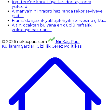
İngiltere'de konut fiyatları dört ay sonra
yükseldi…
Almanya'nın ihracatı haziranda rekor seviyeye
çıktı…
Fransa'da işsizlik yaklaşık 6 yılın zirvesine çıktı…
Altın, ocaktan bu yana en güçlü haftalık
yükselişe hazırlanı…
© 2026 nekacpara.com
Ne
Kaç Para
Kullanım Şartları
Gizlilik
Çerez Politikası