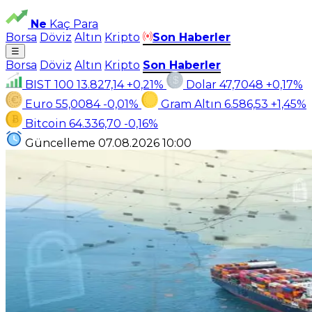
Ne
Kaç Para
Borsa
Döviz
Altın
Kripto
Son Haberler
☰
Borsa
Döviz
Altın
Kripto
Son Haberler
BIST 100
13.827,14
+0,21%
Dolar
47,7048
+0,17%
Euro
55,0084
-0,01%
Gram Altın
6.586,53
+1,45%
Bitcoin
64.336,70
-0,16%
Güncelleme
07.08.2026
10:00