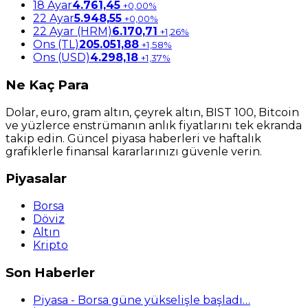
18 Ayar
4.761,45
+0,00%
22 Ayar
5.948,55
+0,00%
22 Ayar (HRM)
6.170,71
+1,26%
Ons (TL)
205.051,88
+1,58%
Ons (USD)
4.298,18
+1,37%
Ne
Kaç Para
Dolar, euro, gram altın, çeyrek altın, BIST 100, Bitcoin
ve yüzlerce enstrümanın anlık fiyatlarını tek ekranda
takip edin. Güncel piyasa haberleri ve haftalık
grafiklerle finansal kararlarınızı güvenle verin.
Piyasalar
Borsa
Döviz
Altın
Kripto
Son Haberler
Piyasa - Borsa güne yükselişle başladı…