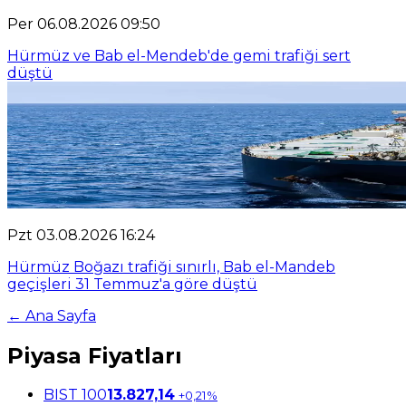
Per 06.08.2026 09:50
Hürmüz ve Bab el-Mendeb'de gemi trafiği sert
düştü
Pzt 03.08.2026 16:24
Hürmüz Boğazı trafiği sınırlı, Bab el-Mandeb
geçişleri 31 Temmuz'a göre düştü
← Ana Sayfa
Piyasa Fiyatları
BIST 100
13.827,14
+0,21%