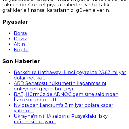
takip edin. Güncel piyasa haberleri ve haftalık
grafiklerle finansal kararlarınızı güvenle verin.
Piyasalar
Borsa
Döviz
Altın
Kripto
Son Haberler
Berkshire Hathaway ikinci çeyrekte 25,67 milyar
dolar net ka…
ABD Senatosu hükümetin kapanmasını
önleyecek geçici bütçeyi …
BAE, Hürmüz'de ADNOC gemisine saldırıdan
İran'ı sorumlu tutt…
Nvidia'dan Lancium'a 3 milyar dolara kadar
yatırım…
Ukrayna'nın İHA saldırısı Rusya'daki Ilsky
rafinerisinde yan…