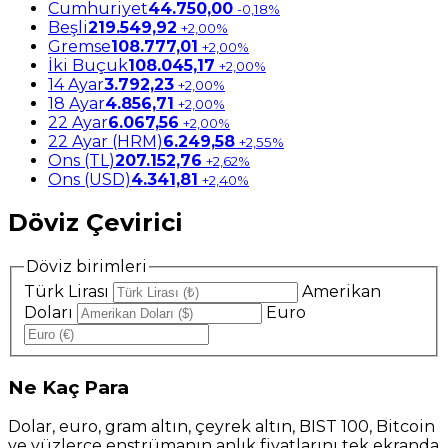
Cumhuriyet
44.750,00
-0,18%
Beşli
219.549,92
+2,00%
Gremse
108.777,01
+2,00%
İki Buçuk
108.045,17
+2,00%
14 Ayar
3.792,23
+2,00%
18 Ayar
4.856,71
+2,00%
22 Ayar
6.067,56
+2,00%
22 Ayar (HRM)
6.249,58
+2,55%
Ons (TL)
207.152,76
+2,62%
Ons (USD)
4.341,81
+2,40%
Döviz Çevirici
Döviz birimleri
Türk Lirası
Amerikan
Doları
Euro
Ne
Kaç Para
Dolar, euro, gram altın, çeyrek altın, BIST 100, Bitcoin
ve yüzlerce enstrümanın anlık fiyatlarını tek ekranda