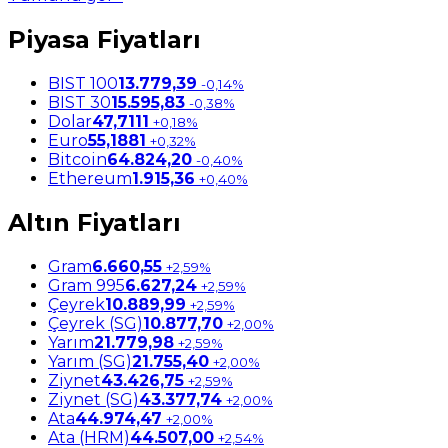
Piyasa Fiyatları
BIST 100
13.779,39
-0,14%
BIST 30
15.595,83
-0,38%
Dolar
47,7111
+0,18%
Euro
55,1881
+0,32%
Bitcoin
64.824,20
-0,40%
Ethereum
1.915,36
+0,40%
Altın Fiyatları
Gram
6.660,55
+2,59%
Gram 995
6.627,24
+2,59%
Çeyrek
10.889,99
+2,59%
Çeyrek (SG)
10.877,70
+2,00%
Yarım
21.779,98
+2,59%
Yarım (SG)
21.755,40
+2,00%
Ziynet
43.426,75
+2,59%
Ziynet (SG)
43.377,74
+2,00%
Ata
44.974,47
+2,00%
Ata (HRM)
44.507,00
+2,54%