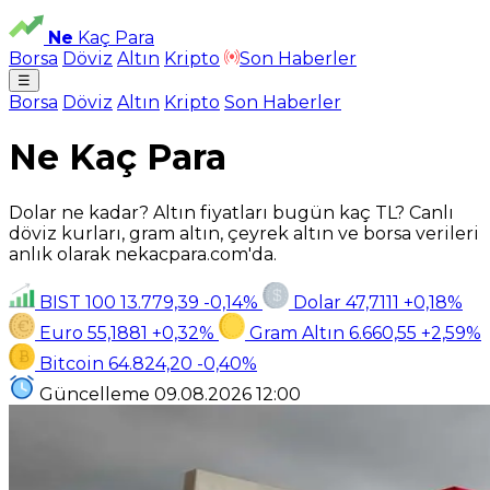
Ne
Kaç Para
Borsa
Döviz
Altın
Kripto
Son Haberler
☰
Borsa
Döviz
Altın
Kripto
Son Haberler
Ne Kaç Para
Dolar ne kadar? Altın fiyatları bugün kaç TL? Canlı
döviz kurları, gram altın, çeyrek altın ve borsa verileri
anlık olarak nekacpara.com'da.
BIST 100
13.779,39
-0,14%
Dolar
47,7111
+0,18%
Euro
55,1881
+0,32%
Gram Altın
6.660,55
+2,59%
Bitcoin
64.824,20
-0,40%
Güncelleme
09.08.2026
12:00