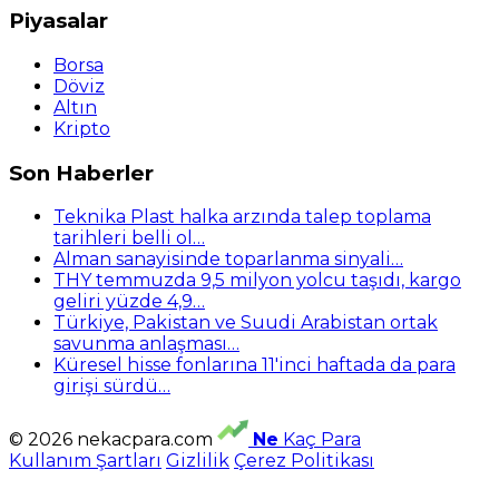
Piyasalar
Borsa
Döviz
Altın
Kripto
Son Haberler
Teknika Plast halka arzında talep toplama
tarihleri belli ol…
Alman sanayisinde toparlanma sinyali…
THY temmuzda 9,5 milyon yolcu taşıdı, kargo
geliri yüzde 4,9…
Türkiye, Pakistan ve Suudi Arabistan ortak
savunma anlaşması…
Küresel hisse fonlarına 11'inci haftada da para
girişi sürdü…
© 2026 nekacpara.com
Ne
Kaç Para
Kullanım Şartları
Gizlilik
Çerez Politikası