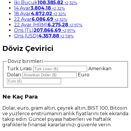
İki Buçuk
108.385,82
+2,32%
14 Ayar
3.804,18
+2,32%
18 Ayar
4.872,02
+2,32%
22 Ayar
6.086,69
+2,32%
22 Ayar (HRM)
6.275,28
+2,97%
Ons (TL)
207.866,69
+2,97%
Ons (USD)
4.357,88
+2,78%
Döviz Çevirici
Döviz birimleri
Türk Lirası
Amerikan
Doları
Euro
Ne
Kaç Para
Dolar, euro, gram altın, çeyrek altın, BIST 100, Bitcoin
ve yüzlerce enstrümanın anlık fiyatlarını tek ekranda
takip edin. Güncel piyasa haberleri ve haftalık
grafiklerle finansal kararlarınızı güvenle verin.