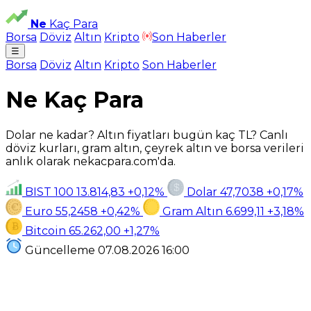
Ne
Kaç Para
Borsa
Döviz
Altın
Kripto
Son Haberler
☰
Borsa
Döviz
Altın
Kripto
Son Haberler
Ne Kaç Para
Dolar ne kadar? Altın fiyatları bugün kaç TL? Canlı
döviz kurları, gram altın, çeyrek altın ve borsa verileri
anlık olarak nekacpara.com'da.
BIST 100
13.814,83
+0,12%
Dolar
47,7038
+0,17%
Euro
55,2458
+0,42%
Gram Altın
6.699,11
+3,18%
Bitcoin
65.262,00
+1,27%
Güncelleme
07.08.2026
16:00