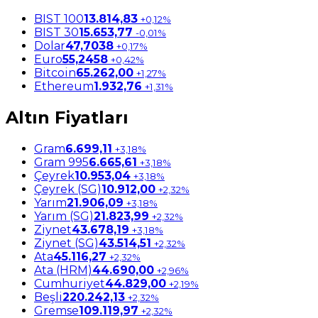
BIST 100
13.814,83
+0,12%
BIST 30
15.653,77
-0,01%
Dolar
47,7038
+0,17%
Euro
55,2458
+0,42%
Bitcoin
65.262,00
+1,27%
Ethereum
1.932,76
+1,31%
Altın Fiyatları
Gram
6.699,11
+3,18%
Gram 995
6.665,61
+3,18%
Çeyrek
10.953,04
+3,18%
Çeyrek (SG)
10.912,00
+2,32%
Yarım
21.906,09
+3,18%
Yarım (SG)
21.823,99
+2,32%
Ziynet
43.678,19
+3,18%
Ziynet (SG)
43.514,51
+2,32%
Ata
45.116,27
+2,32%
Ata (HRM)
44.690,00
+2,96%
Cumhuriyet
44.829,00
+2,19%
Beşli
220.242,13
+2,32%
Gremse
109.119,97
+2,32%